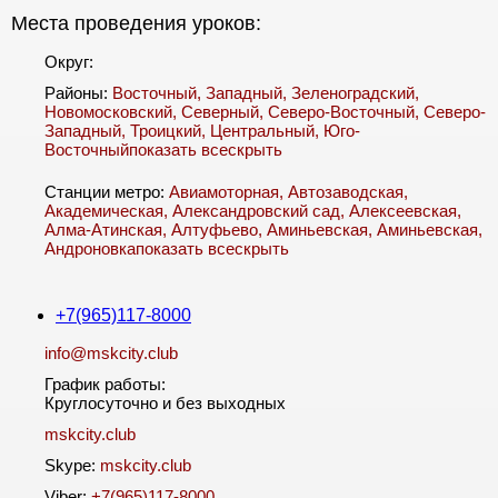
Места проведения уроков:
Округ:
Районы:
Восточный
,
Западный
,
Зеленоградский
,
Новомосковский
,
Северный
,
Северо-Восточный
,
Северо-
Западный
,
Троицкий
,
Центральный
,
Юго-
Восточный
показать все
скрыть
Станции метро:
Авиамоторная
,
Автозаводская
,
Академическая
,
Александровский сад
,
Алексеевская
,
Алма-Атинская
,
Алтуфьево
,
Аминьевская
,
Аминьевская
,
Андроновка
показать все
скрыть
+7(965)117-8000
info@mskcity.club
График работы:
Круглосуточно и без выходных
mskcity.club
Skype:
mskcity.club
Viber:
+7(965)117-8000