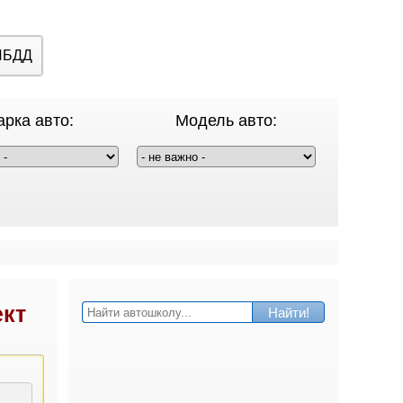
ИБДД
рка авто:
Модель авто:
ект
Найти!