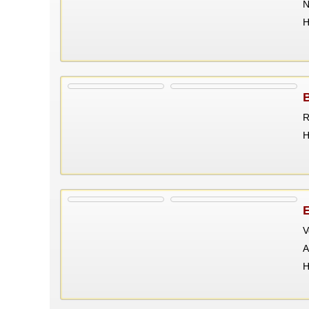
N
Н
R
Н
V
A
Н