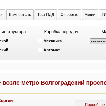
ки
Важно знать
Тест ПДД
О проекте
Акции
Г
 инструктора:
Коробка передач:
Ма
ской
Механика
ский
Автомат
 возле метро Волгоградский просп
Сергей
Подробнее