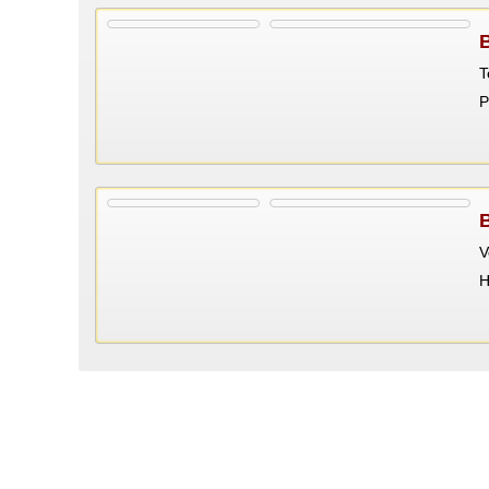
T
P
V
Н