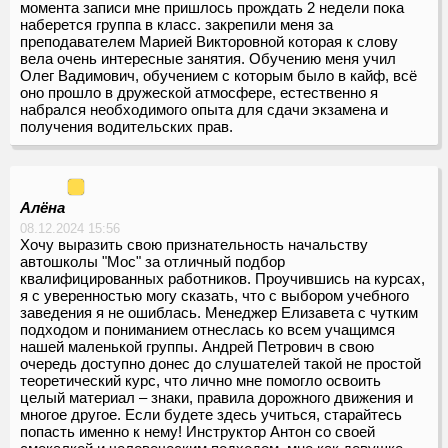
момента записи мне пришлось прождать 2 недели пока
наберется группа в класс. закрепили меня за
преподавателем Марией Викторовной которая к слову
вела очень интересные занятия. Обучению меня учил
Олег Вадимович, обучением с которым было в кайф, всё
оно прошло в дружеской атмосфере, естественно я
набрался необходимого опыта для сдачи экзамена и
получения водительских прав.
Алёна
08.12.2024 15:56
Хочу выразить свою признательность начальству
автошколы "Мос" за отличный подбор
квалифицированных работников. Проучившись на курсах,
я с уверенностью могу сказать, что с выбором учебного
заведения я не ошиблась. Менеджер Елизавета с чутким
подходом и пониманием отнеслась ко всем учащимся
нашей маленькой группы. Андрей Петрович в свою
очередь доступно донес до слушателей такой не простой
теоретический курс, что лично мне помогло освоить
целый материал – знаки, правила дорожного движения и
многое другое. Если будете здесь учиться, старайтесь
попасть именно к нему! Инструктор Антон со своей