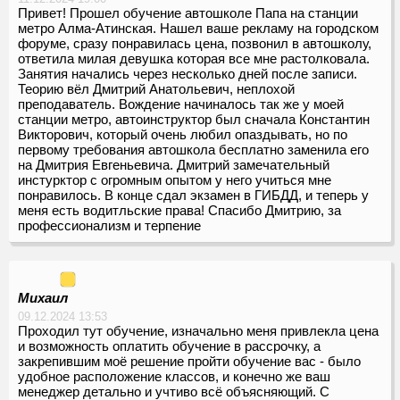
Привет! Прошел обучение автошколе Папа на станции
метро Алма-Атинская. Нашел ваше рекламу на городском
форуме, сразу понравилась цена, позвонил в автошколу,
ответила милая девушка которая все мне растолковала.
Занятия начались через несколько дней после записи.
Теорию вёл Дмитрий Анатольевич, неплохой
преподаватель. Вождение начиналось так же у моей
станции метро, автоинструктор был сначала Константин
Викторович, который очень любил опаздывать, но по
первому требования автошкола бесплатно заменила его
на Дмитрия Евгеньевича. Дмитрий замечательный
инстурктор с огромным опытом у него учиться мне
понравилось. В конце сдал экзамен в ГИБДД, и теперь у
меня есть водитльские права! Спасибо Дмитрию, за
профессионализм и терпение
Михаил
09.12.2024 13:53
Проходил тут обучение, изначально меня привлекла цена
и возможность оплатить обучение в рассрочку, а
закрепившим моё решение пройти обучение вас - было
удобное расположение классов, и конечно же ваш
менеджер детально и учтиво всё объясняющий. С