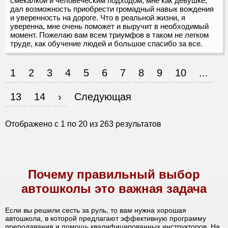
смекалкой и человеческим подходом, мне как девушке,
дал возможность приобрести громадный навык вождения
и уверенность на дороге. Что в реальной жизни, я
уверенна, мне очень поможет и выручит в необходимый
момент. Пожелаю вам всем триумфов в таком не легком
труде, как обучение людей и большое спасибо за все.
1
2
3
4
5
6
7
8
9
10
...
13
14
›
Следующая
Отображено с
1
по
20
из
263
результатов
Почему правильный выбор
автошколы это важная задача
Если вы решили сесть за руль, то вам нужна хорошая
автошкола, в которой предлагают эффективную программу
преподавания и помощь квалифицированных инструкторов. На