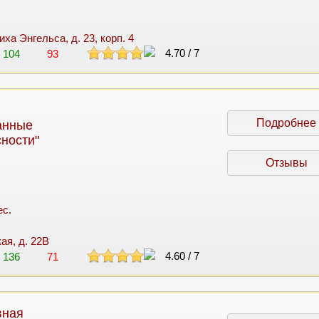
иха Энгельса, д. 23, корп. 4
4.70
/
7
104
93
Подробнее
анные
ности"
Отзывы
ес.
кая, д. 22В
4.60
/
7
136
71
вная