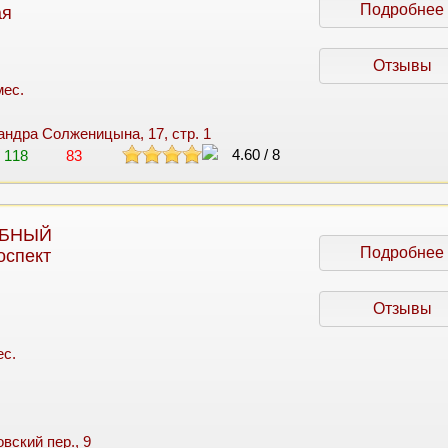
Подробнее
ая
Отзывы
мес.
сандра Солженицына, 17, стр. 1
4.60
/
8
118
83
ЕБНЫЙ
Подробнее
оспект
Отзывы
ес.
вский пер., 9