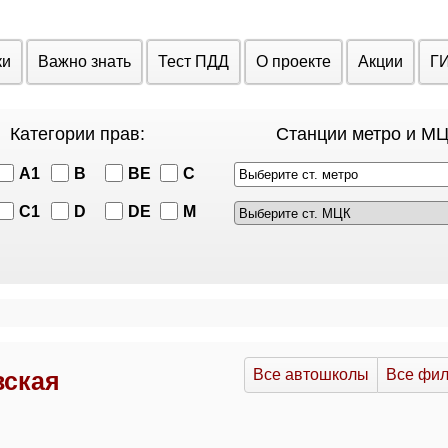
ки
Важно знать
Тест ПДД
О проекте
Акции
Г
Категории прав:
Станции метро и МЦ
A1
B
BE
C
Выберите ст. метро
C1
D
DE
M
Все автошколы
Все фи
вская