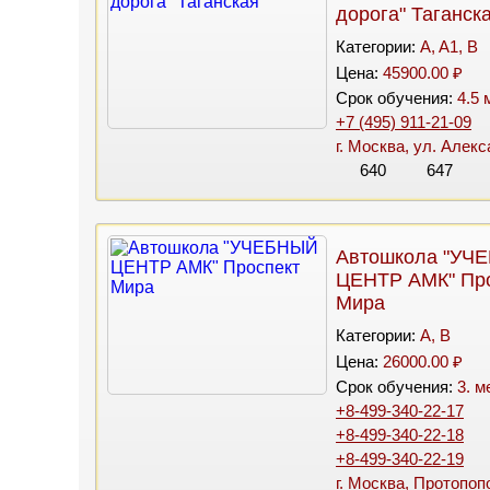
дорога" Таганск
Категории:
A, A1, B
Цена:
45900.00 ₽
Срок обучения:
4.5 
+7 (495) 911-21-09
г. Москва, ул. Алек
640
647
Автошкола "УЧ
ЦЕНТР АМК" Пр
Мира
Категории:
A, B
Цена:
26000.00 ₽
Срок обучения:
3. м
+8-499-340-22-17
+8-499-340-22-18
+8-499-340-22-19
г. Москва, Протопопо