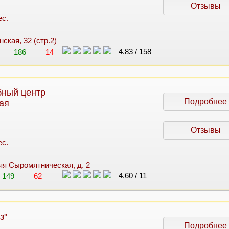
Отзывы
ес.
нская, 32 (стр.2)
4.83
/
158
186
14
бный центр
Подробнее
ая
Отзывы
ес.
няя Сыромятническая, д. 2
4.60
/
11
149
62
з"
Подробнее