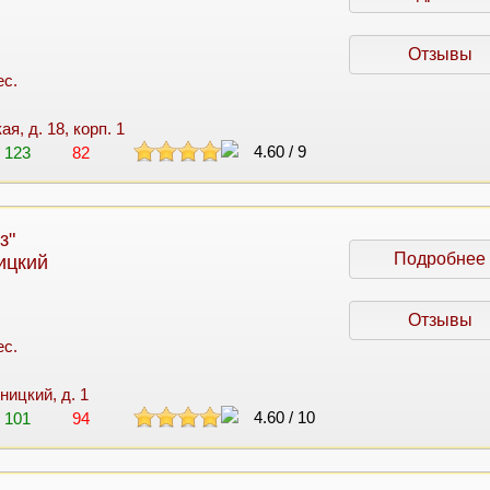
Отзывы
ес.
ая, д. 18, корп. 1
4.60
/
9
123
82
з"
Подробнее
ицкий
Отзывы
ес.
ницкий, д. 1
4.60
/
10
101
94