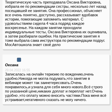
Теоретическую часть преподавала Оксана Викторовна,
избрала ее по рекомендации сестры, несколько лет назад
посещавшей ее занятия. Она профессионал, объясняет
все очень понятно, доступно, рассказывает вдобавок
истории, помогающие запомнить материал. С
удовольствием сидела 4 часа подряд каждое
воскресенье. На каждом занятии проходили
индивидуальные тесты, Оксана Викторовна их оценивала,
а затем разбирали ошибки. На практические занятия я
тоже выбрала сама инструктора по рекомендации подруг.
МосАвтошкола знает своё дело
Оксана
29.04.2022 16:55
Записалась на онлайн териоию по вождению,очень
удобно.Никогда не могла подумать,что занятие в
вебинаре может так заинетересовать.Очень
понравилось,и узнала для себя много нового.Всё строго
по указанной цене,никаких доплат и переплат нет.Очень
удобно ,что оплату можно вносить частями.Пока меня всё
устраивает,негативного сказать не могу ничего.