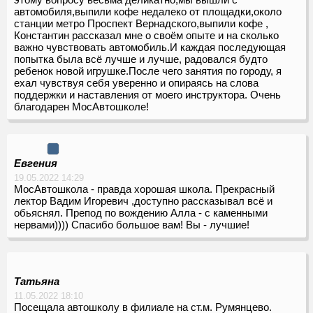
автомобиля,выпили кофе недалеко от площадки,около
станции метро Проспект Вернадского,выпили кофе ,
Константин рассказал мне о своём опыте и на сколько
важно чувствовать автомобиль.И каждая последующая
попытка была всё лучше и лучше, радовался будто
ребенок новой игрушке.После чего занятия по городу, я
ехал чувствуя себя уверенно и опираясь на слова
поддержки и наставления от моего инструктора. Очень
благодарен МосАвтошколе!
Евгения
19.05.2022 14:29
МосАвтошкола - правда хорошая школа. Прекрасный
лектор Вадим Игоревич ,доступно рассказывал всё и
обьяснял. Препод по вождению Алла - с каменными
нервами)))) Спасибо большое вам! Вы - лучшие!
Татьяна
11.05.2022 18:10
Посещала автошколу в филиале на ст.м. Румянцево.