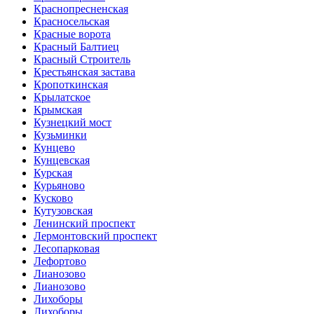
Краснопресненская
Красносельская
Красные ворота
Красный Балтиец
Красный Строитель
Крестьянская застава
Кропоткинская
Крылатское
Крымская
Кузнецкий мост
Кузьминки
Кунцево
Кунцевская
Курская
Курьяново
Кусково
Кутузовская
Ленинский проспект
Лермонтовский проспект
Лесопарковая
Лефортово
Лианозово
Лианозово
Лихоборы
Лихоборы