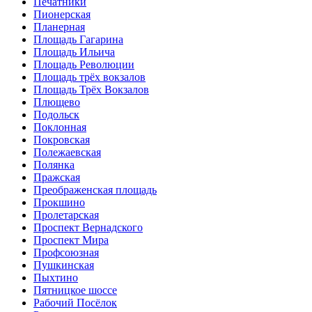
Печатники
Пионерская
Планерная
Площадь Гагарина
Площадь Ильича
Площадь Революции
Площадь трёх вокзалов
Площадь Трёх Вокзалов
Плющево
Подольск
Поклонная
Покровская
Полежаевская
Полянка
Пражская
Преображенская площадь
Прокшино
Пролетарская
Проспект Вернадского
Проспект Мира
Профсоюзная
Пушкинская
Пыхтино
Пятницкое шоссе
Рабочий Посёлок