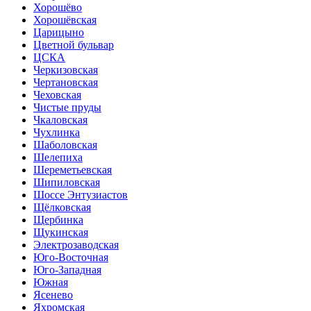
Хорошёво
Хорошёвская
Царицыно
Цветной бульвар
ЦСКА
Черкизовская
Чертановская
Чеховская
Чистые пруды
Чкаловская
Чухлинка
Шаболовская
Шелепиха
Шереметьевская
Шипиловская
Шоссе Энтузиастов
Щёлковская
Щербинка
Щукинская
Электрозаводская
Юго-Восточная
Юго-Западная
Южная
Ясенево
Яхромская