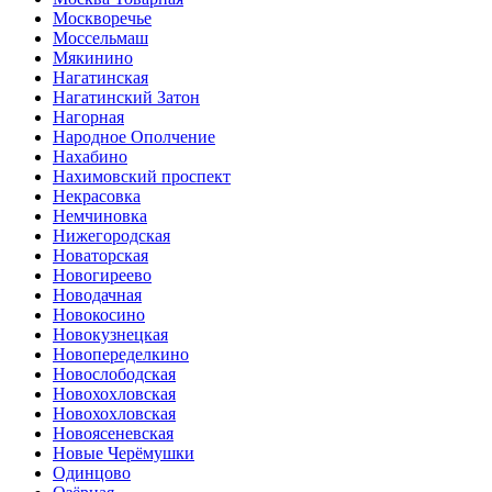
Москворечье
Моссельмаш
Мякинино
Нагатинская
Нагатинский Затон
Нагорная
Народное Ополчение
Нахабино
Нахимовский проспект
Некрасовка
Немчиновка
Нижегородская
Новаторская
Новогиреево
Новодачная
Новокосино
Новокузнецкая
Новопеределкино
Новослободская
Новохохловская
Новохохловская
Новоясеневская
Новые Черёмушки
Одинцово