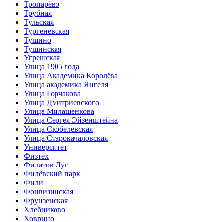
Тропарёво
Трубная
Тульская
Тургеневская
Тушино
Тушинская
Угрешская
Улица 1905 года
Улица Академика Королёва
Улица академика Янгеля
Улица Горчакова
Улица Дмитриевского
Улица Милашенкова
Улица Сергея Эйзенштейна
Улица Скобелевская
Улица Старокачаловская
Университет
Физтех
Филатов Луг
Филёвский парк
Фили
Фонвизинская
Фрунзенская
Хлебниково
Ховрино