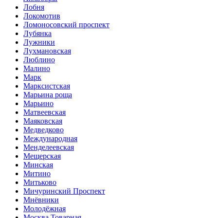
Лобня
Локомотив
Ломоносовский проспект
Лубянка
Лужники
Лухмановская
Люблино
Малино
Марк
Марксистская
Марьина роща
Марьино
Матвеевская
Маяковская
Медведково
Международная
Менделеевская
Мещерская
Минская
Митино
Митьково
Мичуринский Проспект
Мнёвники
Молодёжная
Москва Товарная