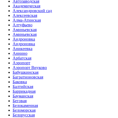
Автозаводская
Академическая
Александровский сад
Алексеевская
Алма-Атинская
Алтуфьево
Аминьевская
Аминьевская
Андроновка
Андроновка
Аникеевка
Аннино
Арбатская
Аэропорт
Аэропорт Внуково
Бабушкинская
Багратионовская
Баковка
Балтийская
Баррикадная
Бауманская
Беговая
Белокаменная
Беломорская
Белорусская