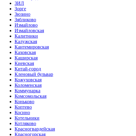
ЗИЛ
Зорге
Зюзино
Зябликово
Измайлово
Измайловская
Калитники
Калужская
Кантемировская
Каховская
Каширская
Киевская
Китай-город
Кленовый бульвар
Кожуховская
Коломенская
Коммунарка
Комсомольская
Коньково
Коптево
Косино
Котельники
Котляково
Красногвардейская
Красногорская