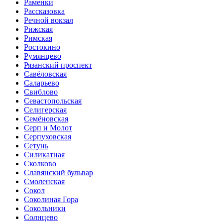
Раменки
Рассказовка
Речной вокзал
Рижская
Римская
Ростокино
Румянцево
Рязанский проспект
Савёловская
Саларьево
Свиблово
Севастопольская
Селигерская
Семёновская
Серп и Молот
Серпуховская
Сетунь
Силикатная
Сколково
Славянский бульвар
Смоленская
Сокол
Соколиная Гора
Сокольники
Солнцево