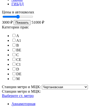
ГИБДД
Цены в автошколах
3000
₽
51000
₽
Показать
Категории прав:
A
A1
B
BE
C
CE
C1
D
DE
M
Станции метро и МЦК:
Станции метро и МЦК:
Выберите ст. метро
Авиамоторная