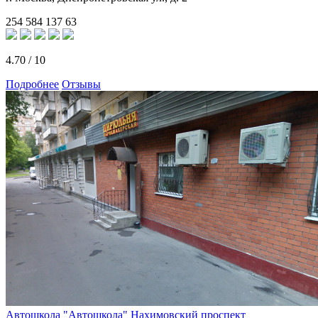
254
584
137
63
4.70
/
10
Подробнее
Отзывы
Автошкола "Автошкола" Нахимовский проспект