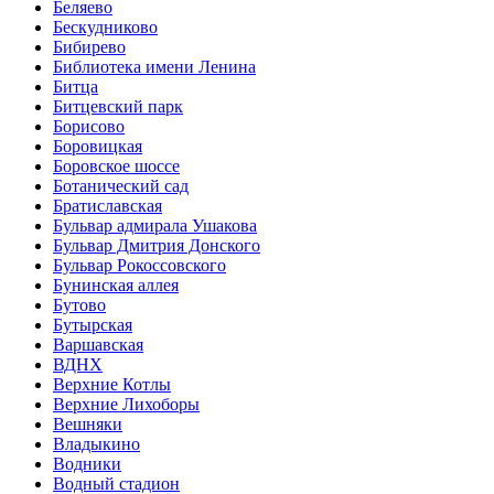
Беляево
Бескудниково
Бибирево
Библиотека имени Ленина
Битца
Битцевский парк
Борисово
Боровицкая
Боровское шоссе
Ботанический сад
Братиславская
Бульвар адмирала Ушакова
Бульвар Дмитрия Донского
Бульвар Рокоссовского
Бунинская аллея
Бутово
Бутырская
Варшавская
ВДНХ
Верхние Котлы
Верхние Лихоборы
Вешняки
Владыкино
Водники
Водный стадион