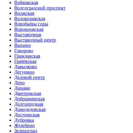
Войковская
Волгоградский проспект
Волжская
Волоколамская
Воробьёвы горы
Воронцовская
Выставочная
Выставочный центр
Выхино
Говорово
Гражданская
Грачёвская
Давыдково
Дегунино
Деловой центр
Депо
Динамо
Дмитровская
Добрынинская
Долгопрудная
Домодедовская
Достоевская
Дубровка
Жулебино
Зеленоград