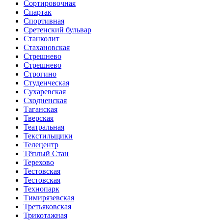
Сортировочная
Спартак
Спортивная
Сретенский бульвар
Станколит
Стахановская
Стрешнево
Стрешнево
Строгино
Студенческая
Сухаревская
Сходненская
Таганская
Тверская
Театральная
Текстильщики
Телецентр
Тёплый Стан
Терехово
Тестовская
Тестовская
Технопарк
Тимирязевская
Третьяковская
Трикотажная