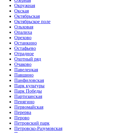
Озёрная
Окружная
Окская
Октябрьская
Октябрьское поле
Ольховая
Опалиха
Орехово
Останкино
Остафьево
Отрадное
Охотный ряд
Очаково
Павелецкая
Павшино
Панфиловская
Парк культуры
Парк Победы
Партизанская
Пенягино
Первомайская
Перерва
Перово
Петровский парк
Петровско-Разумовская