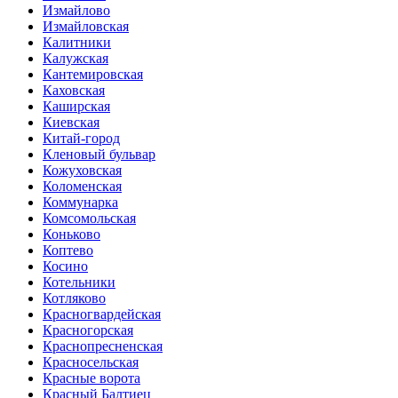
Измайлово
Измайловская
Калитники
Калужская
Кантемировская
Каховская
Каширская
Киевская
Китай-город
Кленовый бульвар
Кожуховская
Коломенская
Коммунарка
Комсомольская
Коньково
Коптево
Косино
Котельники
Котляково
Красногвардейская
Красногорская
Краснопресненская
Красносельская
Красные ворота
Красный Балтиец