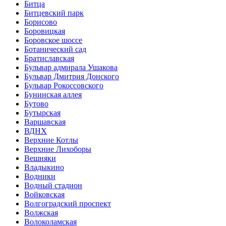
Битца
Битцевский парк
Борисово
Боровицкая
Боровское шоссе
Ботанический сад
Братиславская
Бульвар адмирала Ушакова
Бульвар Дмитрия Донского
Бульвар Рокоссовского
Бунинская аллея
Бутово
Бутырская
Варшавская
ВДНХ
Верхние Котлы
Верхние Лихоборы
Вешняки
Владыкино
Водники
Водный стадион
Войковская
Волгоградский проспект
Волжская
Волоколамская