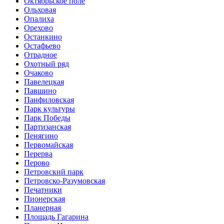
Октябрьское поле
Ольховая
Опалиха
Орехово
Останкино
Остафьево
Отрадное
Охотный ряд
Очаково
Павелецкая
Павшино
Панфиловская
Парк культуры
Парк Победы
Партизанская
Пенягино
Первомайская
Перерва
Перово
Петровский парк
Петровско-Разумовская
Печатники
Пионерская
Планерная
Площадь Гагарина