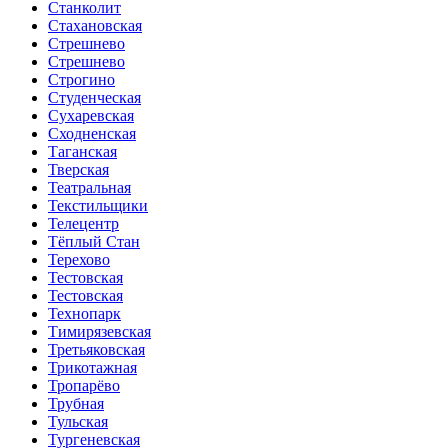
Станколит
Стахановская
Стрешнево
Стрешнево
Строгино
Студенческая
Сухаревская
Сходненская
Таганская
Тверская
Театральная
Текстильщики
Телецентр
Тёплый Стан
Терехово
Тестовская
Тестовская
Технопарк
Тимирязевская
Третьяковская
Трикотажная
Тропарёво
Трубная
Тульская
Тургеневская