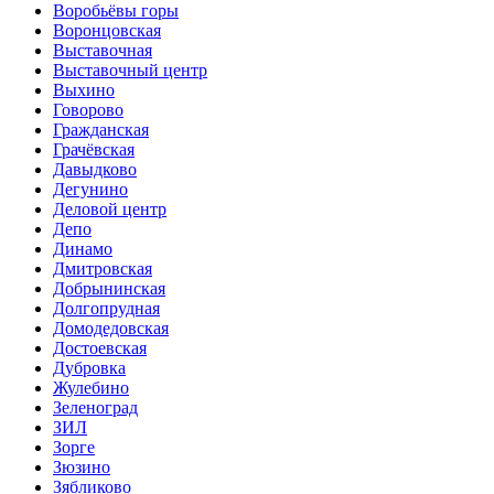
Воробьёвы горы
Воронцовская
Выставочная
Выставочный центр
Выхино
Говорово
Гражданская
Грачёвская
Давыдково
Дегунино
Деловой центр
Депо
Динамо
Дмитровская
Добрынинская
Долгопрудная
Домодедовская
Достоевская
Дубровка
Жулебино
Зеленоград
ЗИЛ
Зорге
Зюзино
Зябликово