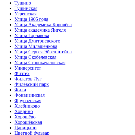
Тушино
Тушинская
Угрешская
Улица 1905 года
Улица Академика Королёва
Улица академика Янгеля
Улица Горчакова
Улица Дмитриевского
Улица Милашенкова
Улица Сергея Эйзенштейна
Улица Скобелевская
Улица Старокачаловская
Университет
Физтех
Филатов Луг
Филёвский парк
Фили
Фонвизинская
Фрунзенская
Хлебниково
Ховрино
Хорошёво
Хорошёвская
Царицыно
Цветной бульвар