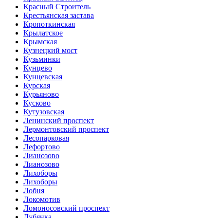
Красный Строитель
Крестьянская застава
Кропоткинская
Крылатское
Крымская
Кузнецкий мост
Кузьминки
Кунцево
Кунцевская
Курская
Курьяново
Кусково
Кутузовская
Ленинский проспект
Лермонтовский проспект
Лесопарковая
Лефортово
Лианозово
Лианозово
Лихоборы
Лихоборы
Лобня
Локомотив
Ломоносовский проспект
Лубянка