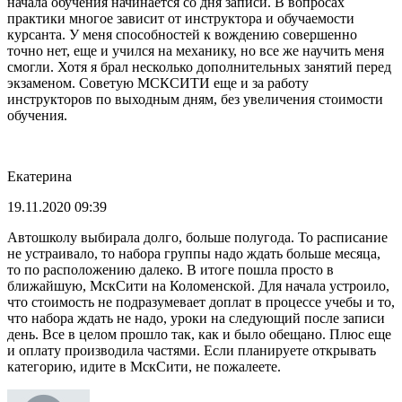
начала обучения начинается со дня записи. В вопросах
практики многое зависит от инструктора и обучаемости
курсанта. У меня способностей к вождению совершенно
точно нет, еще и учился на механику, но все же научить меня
смогли. Хотя я брал несколько дополнительных занятий перед
экзаменом. Советую МСКСИТИ еще и за работу
инструкторов по выходным дням, без увеличения стоимости
обучения.
Екатерина
19.11.2020 09:39
Автошколу выбирала долго, больше полугода. То расписание
не устраивало, то набора группы надо ждать больше месяца,
то по расположению далеко. В итоге пошла просто в
ближайшую, МскСити на Коломенской. Для начала устроило,
что стоимость не подразумевает доплат в процессе учебы и то,
что набора ждать не надо, уроки на следующий после записи
день. Все в целом прошло так, как и было обещано. Плюс еще
и оплату производила частями. Если планируете открывать
категорию, идите в МскСити, не пожалеете.