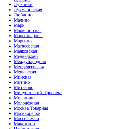
Лужники
Лухмановская
Люблино
Малино
Марк
Марксистская
Марьина роща
Марьино
Матвеевская
Маяковская
Медведково
Международная
Менделеевская
Мещерская
Минская
Митино
Митьково
Мичуринский Проспект
Мнёвники
Молодёжная
Москва Товарная
Москворечье
Моссельмаш
Мякинино
Нагатинская