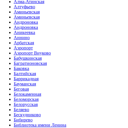
Алма-Атинская
Алтуфьево
Аминьевская
Аминьевская
Андроновка
Андроновка
Аникеевка
Аннино
Арбатская
Аэропорт
Аэропорт Внуково
Бабушкинская
Багратионовская
Баковка
Балтийская
Баррикадная
Бауманская
Беговая
Белокаменная
Беломорская
Белорусская
Беляево
Бескудниково
Бибирево
Библиотека имени Ленина