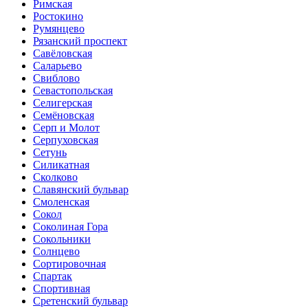
Римская
Ростокино
Румянцево
Рязанский проспект
Савёловская
Саларьево
Свиблово
Севастопольская
Селигерская
Семёновская
Серп и Молот
Серпуховская
Сетунь
Силикатная
Сколково
Славянский бульвар
Смоленская
Сокол
Соколиная Гора
Сокольники
Солнцево
Сортировочная
Спартак
Спортивная
Сретенский бульвар