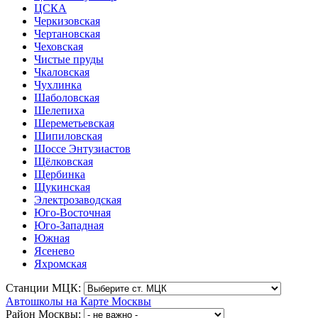
ЦСКА
Черкизовская
Чертановская
Чеховская
Чистые пруды
Чкаловская
Чухлинка
Шаболовская
Шелепиха
Шереметьевская
Шипиловская
Шоссе Энтузиастов
Щёлковская
Щербинка
Щукинская
Электрозаводская
Юго-Восточная
Юго-Западная
Южная
Ясенево
Яхромская
Станции МЦК:
Автошколы на Карте Москвы
Район Москвы: