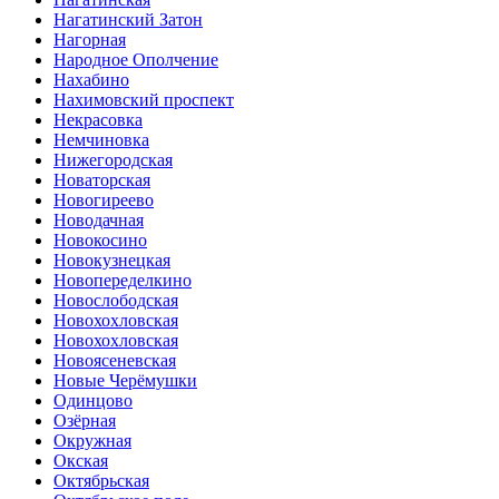
Нагатинский Затон
Нагорная
Народное Ополчение
Нахабино
Нахимовский проспект
Некрасовка
Немчиновка
Нижегородская
Новаторская
Новогиреево
Новодачная
Новокосино
Новокузнецкая
Новопеределкино
Новослободская
Новохохловская
Новохохловская
Новоясеневская
Новые Черёмушки
Одинцово
Озёрная
Окружная
Окская
Октябрьская