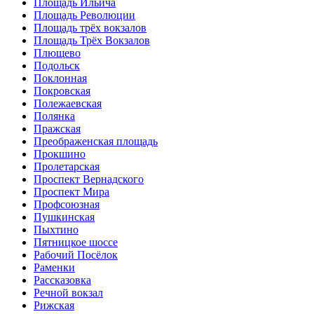
Площадь Ильича
Площадь Революции
Площадь трёх вокзалов
Площадь Трёх Вокзалов
Плющево
Подольск
Поклонная
Покровская
Полежаевская
Полянка
Пражская
Преображенская площадь
Прокшино
Пролетарская
Проспект Вернадского
Проспект Мира
Профсоюзная
Пушкинская
Пыхтино
Пятницкое шоссе
Рабочий Посёлок
Раменки
Рассказовка
Речной вокзал
Рижская