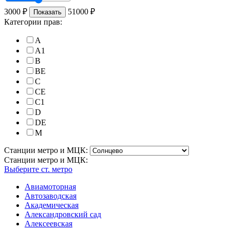
3000
₽
51000
₽
Показать
Категории прав:
A
A1
B
BE
C
CE
C1
D
DE
M
Станции метро и МЦК:
Станции метро и МЦК:
Выберите ст. метро
Авиамоторная
Автозаводская
Академическая
Александровский сад
Алексеевская