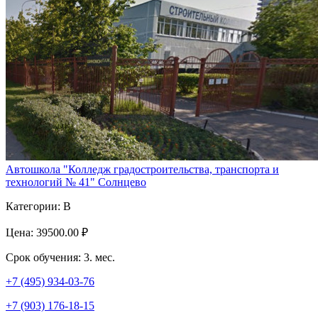
Автошкола "Колледж градостроительства, транспорта и
технологий № 41" Солнцево
Категории:
B
Цена:
39500.00 ₽
Срок обучения:
3. мес.
+7 (495) 934-03-76
+7 (903) 176-18-15