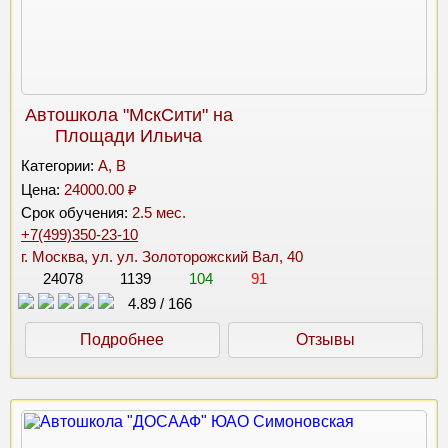
Автошкола "МскСити" на
Площади Ильича
Категории:
A, B
Цена:
24000.00 ₽
Срок обучения:
2.5 мес.
+7(499)350-23-10
г. Москва, ул. ул. Золоторожский Вал, 40
24078
1139
104
91
4.89
/
166
Подробнее
Отзывы