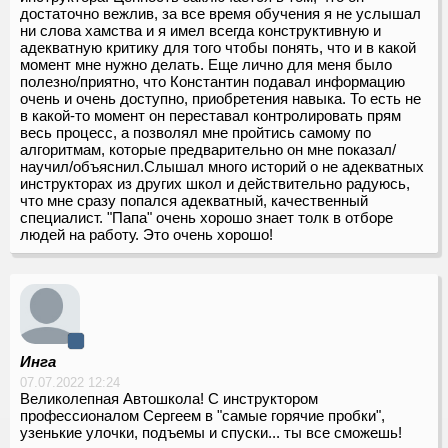
достаточно вежлив, за все время обучения я не услышал
ни слова хамства и я имел всегда конструктивную и
адекватную критику для того чтобы понять, что и в какой
момент мне нужно делать. Еще лично для меня было
полезно/приятно, что Константин подавал информацию
очень и очень доступно, приобретения навыка. То есть не
в какой-то момент он переставал контролировать прям
весь процесс, а позволял мне пройтись самому по
алгоритмам, которые предварительно он мне показал/
научил/объяснил.Слышал много историй о не адекватных
инструкторах из других школ и действительно радуюсь,
что мне сразу попался адекватный, качественный
специалист. "Папа" очень хорошо знает толк в отборе
людей на работу. Это очень хорошо!
Инга
07.07.2022 12:24
Великолепная Автошкола! С инструктором
профессионалом Сергеем в "самые горячие пробки",
узенькие улочки, подъемы и спуски... ты все сможешь!