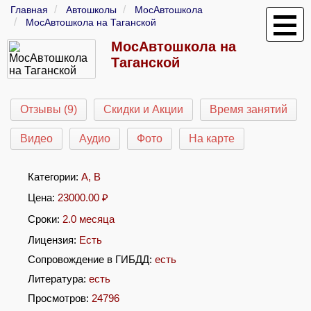
Главная
Автошколы
МосАвтошкола
МосАвтошкола на Таганской
МосАвтошкола на
Таганской
Отзывы (9)
Скидки и Акции
Время занятий
Видео
Аудио
Фото
На карте
Категории:
A
,
B
Цена:
23000.00
₽
Сроки:
2.0 месяца
Лицензия:
Есть
Сопровождение в ГИБДД:
есть
Литература:
есть
Просмотров:
24796