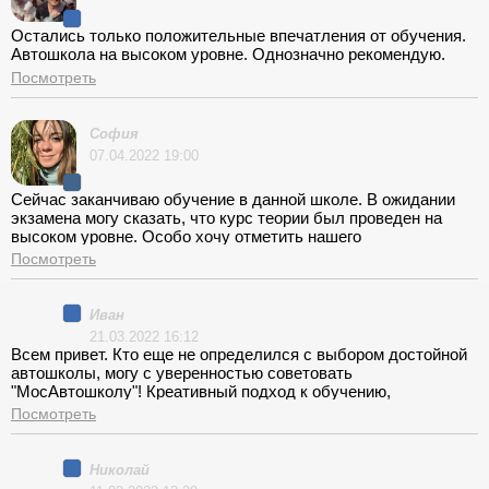
Остались только положительные впечатления от обучения.
Автошкола на высоком уровне. Однозначно рекомендую.
Посмотреть
София
07.04.2022 19:00
Сейчас заканчиваю обучение в данной школе. В ожидании
экзамена могу сказать, что курс теории был проведен на
высоком уровне. Особо хочу отметить нашего
преподавателя, всю информацию доносил нам на высоком
Посмотреть
уровне, ничего не пропуская, на все вопросы мы получали
четкие ответы. Параллельно с теорией проходили и тесты,
при этом сразу могли получить разъяснения, если где-то
Иван
допускали ошибку. Приятно, что Владимир Александрович
21.03.2022 16:12
переживает за наши результаты и соответственно за свою
Всем привет. Кто еще не определился с выбором достойной
репутацию как профессионала. Могу сказать, что даже после
автошколы, могу с уверенностью советовать
работы на лекции ходить хотелось, поскольку было очень
"МосАвтошколу"! Креативный подход к обучению,
интересно.
нормальные функционирующие автомобили в которых
Посмотреть
приятно находиться и осуществлять поездку. Адекватные
учителя под руководством которых не страшно сдавать
экзамен! Однозначно рекомендую!!!
Николай