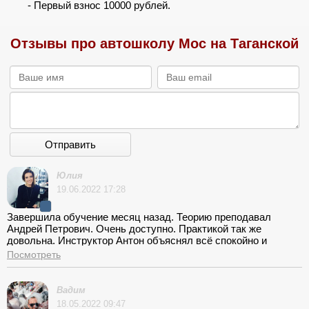
- Первый взнос 10000 рублей.
Отзывы про автошколу Мос на Таганской
Отправить
Юлия
19.06.2022 17:28
Завершила обучение месяц назад. Теорию преподавал
Андрей Петрович. Очень доступно. Практикой так же
довольна. Инструктор Антон объяснял всё спокойно и
доходчиво. Проблемных задач не было. Всегда находился
Посмотреть
компромисс. Антону отдельное спасибо за утилитарные
навыки вождения, после уроков ощущаю себя за рулем
спокойнее и увереннее.
Вадим
18.05.2022 09:47