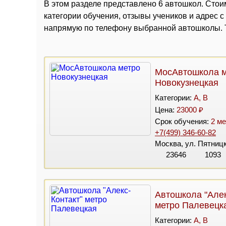
В этом разделе представлено 6 автошкол. Стоим
категории обучения, отзывы учеников и адрес 
напрямую по телефону выбранной автошколы. Т
МосАвтошкола м
Новокузнецкая
Категории:
A, B
Цена:
23000 ₽
Срок обучения:
2 ме
+7(499) 346-60-82
Москва, ул. Пятницки
23646
1093
Автошкола "Алек
метро Палевецк
Категории:
A, B