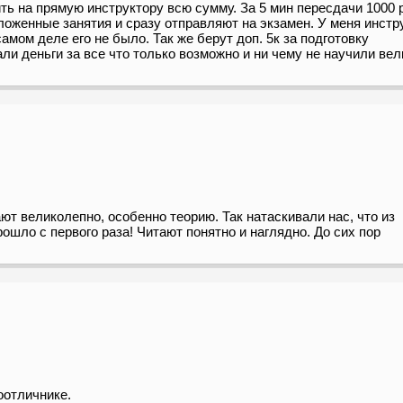
ть на прямую инструктору всю сумму. За 5 мин пересдачи 1000 
ложенные занятия и сразу отправляют на экзамен. У меня инстр
амом деле его не было. Так же берут доп. 5к за подготовку
али деньги за все что только возможно и ни чему не научили ве
т великолепно, особенно теорию. Так натаскивали нас, что из
рошло с первого раза! Читают понятно и наглядно. До сих пор
оотличнике.