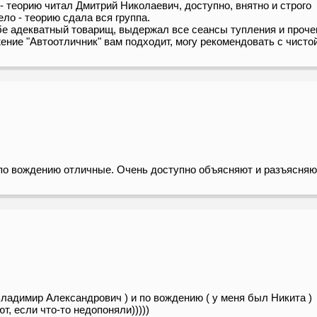
 теорию читал Дмитрий Николаевич, доступно, внятно и строго
ло - теорию сдала вся группа.
е адекватный товарищ, выдержал все сеансы тупления и прочег
ние "Автоотличник" вам подходит, могу рекомендовать с чисто
и по вождению отличные. Очень доступно объясняют и разъясняю
 Владимир Александрович ) и по вождению ( у меня был Никита )
, если что-то недопоняли)))))