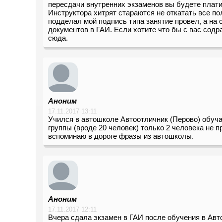
пересдачи внутренних экзаменов вы будете плати
Инструктора хитрят стараются не откатать все по
подделал мой подпись типа занятие провел, а на с
документов в ГАИ. Если хотите что бы с вас содр
сюда.
Аноним
17.11.2017 13:11
Учился в автошколе Автоотличник (Перово) обучаю
группы (вроде 20 человек) только 2 человека не п
вспоминаю в дороге фразы из автошколы.
Аноним
17.11.2017 12:11
Вчера сдала экзамен в ГАИ после обучения в Авт