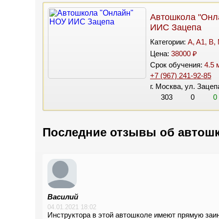
Автошкола "Онл
ИИС Зацепа
Категории:
A, A1, B,
Цена:
38000 ₽
Срок обучения:
4.5 
+7 (967) 241-92-85
г. Москва, ул. Зацепа
303
0
0
Последние отзывы об автош
Василий
04.01.2021 18:02
Инструктора в этой автошколе имеют прямую заин