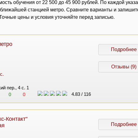
ость обучения от 22 500 до 45 900 рублей. По каждой указ
с ближайшей станцией метро. Сравните варианты и запишит
очные цены и условия уточняйте перед записью.
етро
Подробнее
Отзывы (9)
с.
й пер., 4 с. 1
4.83
/
116
0
0
с-Контакт"
Подробнее
ая