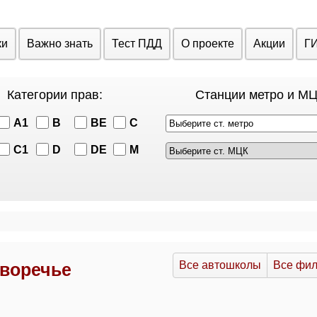
ки
Важно знать
Тест ПДД
О проекте
Акции
Г
Категории прав:
Станции метро и МЦ
A1
B
BE
C
Выберите ст. метро
C1
D
DE
M
Все автошколы
Все фи
воречье