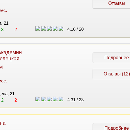
Отзывы
мес.
а, 21
4.16
/
20
3
2
Академии
Подробнее
велецкая
 M
Отзывы (12)
мес.
цепа, 21
4.31
/
23
2
2
 на
Подробнее