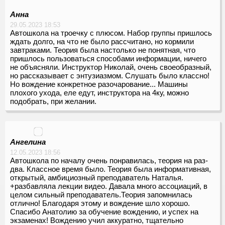
Анна
29.05.2023 18:53
Автошкола на троечку с плюсом. Набор группы пришлось
ждать долго, на что не было рассчитано, но кормили
завтраками. Теория была настолько не понятная, что
пришлось пользоваться способами информации, ничего
не объясняли. Инструктор Николай, очень своеобразный,
но рассказывает с энтузиазмом. Слушать было классно!
Но вождение конкретное разочарование... Машины
плохого ухода, еле едут, инструктора на 4ку, можно
подобрать, при желании.
Ангелина
12.05.2023 18:56
Автошкола по началу очень понравилась, теория на раз-
два. Классное время было. Теория была информативная,
открытый, амбициозный преподаватель Наталья.
+разбавляла лекции видео. Давала много ассоциаций, в
целом сильный преподаватель.Теория запомнилась
отлично! Благодаря этому и вождение шло хорошо.
Спасибо Анатолию за обучение вождению, и успех на
экзаменах! Вождению учил аккуратно, тщательно