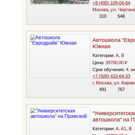
+8 (495) 109-04-64
Москва, ул. Чертанов
310
548
Автошкола "Евр
Южная
Категории:
A, B
Цена:
39700.00 ₽
Срок обучения:
4. м
+7 (926) 433-64-33
г. Москва, ул. Киров
491
767
"Университетска
автошкола" на 
Категории:
A, A1, B