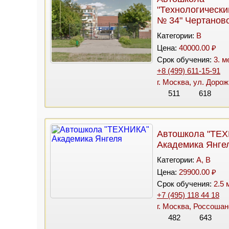
"Технологическ
№ 34" Чертанов
Категории:
B
Цена:
40000.00 ₽
Срок обучения:
3. м
+8 (499) 611-15-91
г. Москва, ул. Дорожн
511
618
Автошкола "ТЕ
Академика Янге
Категории:
A, B
Цена:
29900.00 ₽
Срок обучения:
2.5 
+7 (495) 118 44 18
г. Москва, Россошанс
482
643