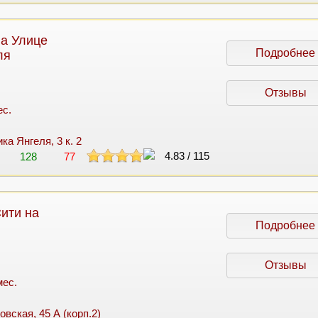
а Улице
Подробнее
ля
Отзывы
ес.
ка Янгеля, 3 к. 2
4.83
/
115
128
77
ити на
Подробнее
Отзывы
мес.
овская, 45 А (корп.2)