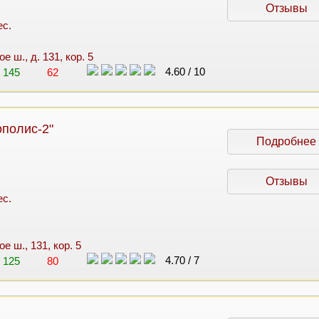
Отзывы
ес.
е ш., д. 131, кор. 5
4.60
/
10
145
62
полис-2"
Подробнее
Отзывы
ес.
е ш., 131, кор. 5
4.70
/
7
125
80