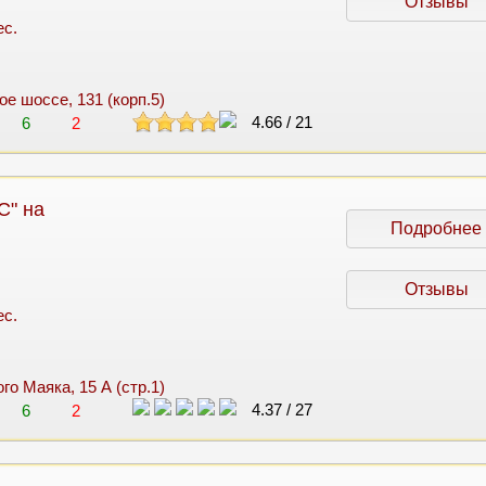
Отзывы
ес.
ое шоссе, 131 (корп.5)
4.66
/
21
6
2
С" на
Подробнее
Отзывы
ес.
ого Маяка, 15 А (стр.1)
4.37
/
27
6
2