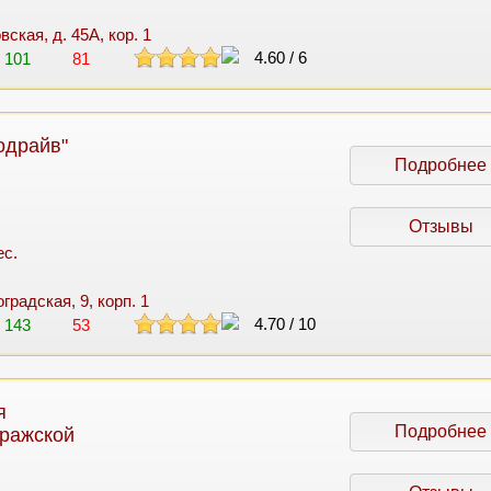
ская, д. 45А, кор. 1
4.60
/
6
101
81
одрайв"
Подробнее
Отзывы
ес.
оградская, 9, корп. 1
4.70
/
10
143
53
я
Подробнее
Пражской