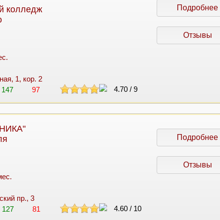
Подробнее
ий колледж
о
Отзывы
ес.
ая, 1, кор. 2
4.70
/
9
147
97
ХНИКА"
Подробнее
ля
Отзывы
мес.
кий пр., 3
4.60
/
10
127
81