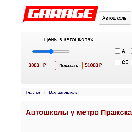
Автошколы
Цены в автошколах
A
CE
3000
₽
51000
₽
Показать
Главная
Все автошколы
Автошколы у метро Пражск