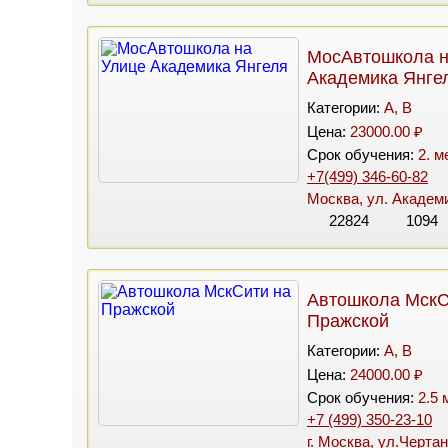
МосАвтошкола н
Академика Янге
Категории:
A, B
Цена:
23000.00 ₽
Срок обучения:
2. м
+7(499) 346-60-82
Москва, ул. Академи
22824
1094
Автошкола МскС
Пражской
Категории:
A, B
Цена:
24000.00 ₽
Срок обучения:
2.5 
+7 (499) 350-23-10
г. Москва, ул.Чертан