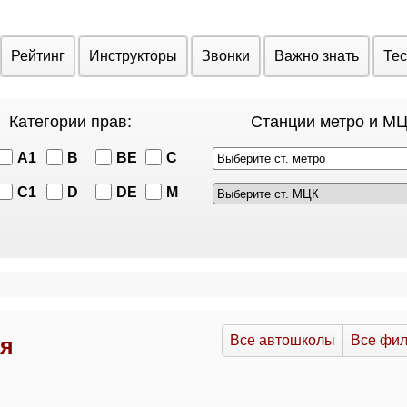
Рейтинг
Инструкторы
Звонки
Важно знать
Те
Категории прав:
Станции метро и МЦ
A1
B
BE
C
Выберите ст. метро
C1
D
DE
M
Все автошколы
Все фи
ая