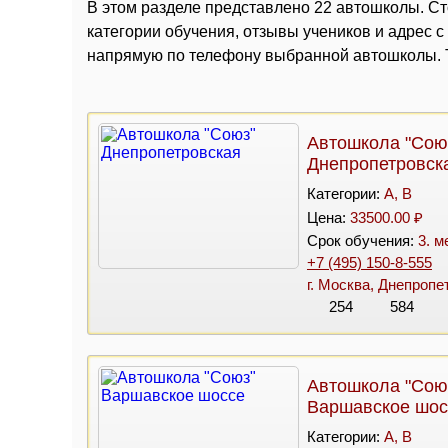
В этом разделе представлено 22 автошколы. Ст
категории обучения, отзывы учеников и адрес 
напрямую по телефону выбранной автошколы. Т
Автошкола "Сою
Днепропетровск
Категории:
A, B
Цена:
33500.00 ₽
Срок обучения:
3. м
+7 (495) 150-8-555
г. Москва, Днепропет
254
584
Автошкола "Сою
Варшавское шос
Категории:
A, B