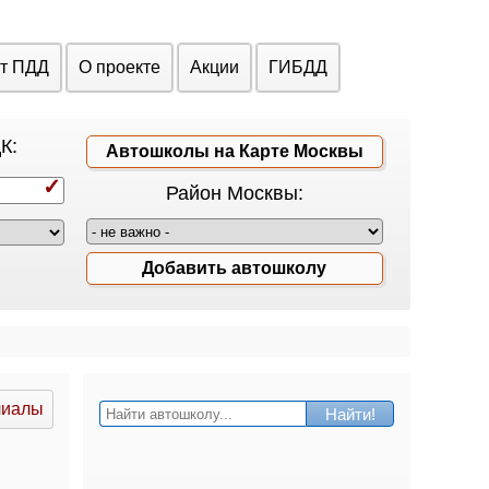
ст ПДД
О проекте
Акции
ГИБДД
К:
Автошколы на Карте Москвы
Район Москвы:
Добавить автошколу
лиалы
Найти!