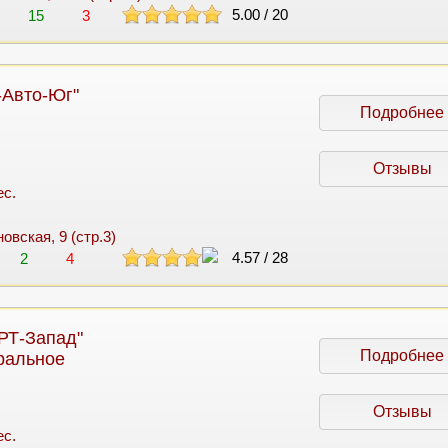
5.00
/
20
15
3
-Авто-Юг"
Подробнее
Отзывы
ес.
новская, 9 (стр.3)
4.57
/
28
2
4
РТ-Запад"
Подробнее
ральное
Отзывы
ес.