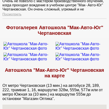
Очень не повезло с мастером производственного обучения,
когда проходил вождение в учебном центре "Мак- Авто-Юг"
Чертановская. Он очень сложный, угрюмый и не
понимающий. Вопросы задавать ему и переспрашивать о не
Посмотреть
понятном, было бесполезно. По окончании обязательных
занятий, я обратился к нему за дополнительными часами, он
выругался и объяснил, что программу выполнил. Сильно
Фотогалерея Автошкола "Мак-Авто-Юг"
расстроился таким отношением.
Чертановская
Автошкола "Мак-Авто-Юг" Чертановская
на карте
От метро Чертановская (13 мин.) на автобусе 28, 189,
222, трамвае 1, 16, маршрутке 328м, 555м, 577м или от
метро Южная за (10 мин.) на маршрутке 555м до
остановки "Магазин Оптика".