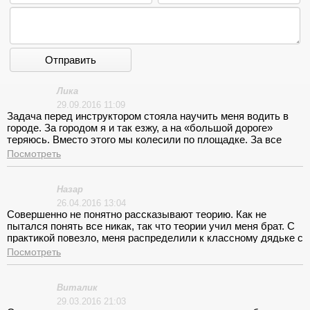
Отправить
Лика
29.09.2016 11:09
Задача перед инструктором стояла научить меня водить в
городе. За городом я и так езжу, а на «большой дороге»
теряюсь. Вместо этого мы колесили по площадке. За все
отведенное время на вождение в городе мы провели от силы
Посмотреть
пять занятий, а это слишком мало!
Назар
26.04.2016 13:04
Совершенно не понятно рассказывают теорию. Как не
пытался понять все никак, так что теории учил меня брат. С
практикой повезло, меня распределили к классному дядьке с
чувством юмора. Даже не ожидал научиться таким штукам!
Посмотреть
Виталик
29.03.2016 21:03