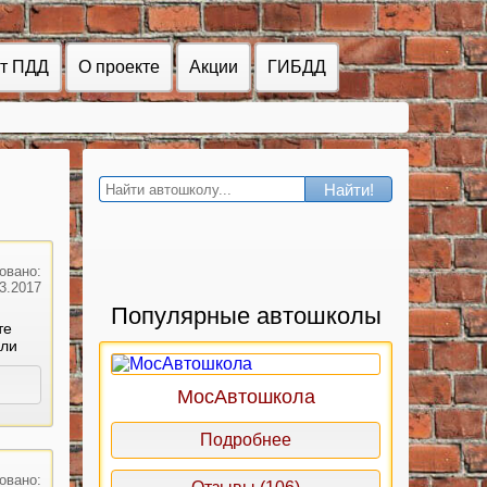
ст ПДД
О проекте
Акции
ГИБДД
Найти!
овано:
03.2017
Популярные автошколы
те
сли
МосАвтошкола
Подробнее
овано: