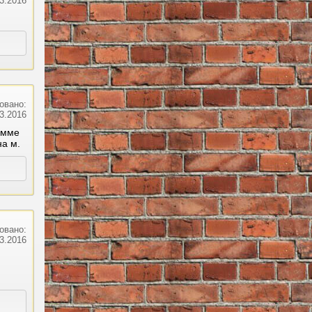
03.2016
овано:
03.2016
амме
на м.
овано:
03.2016