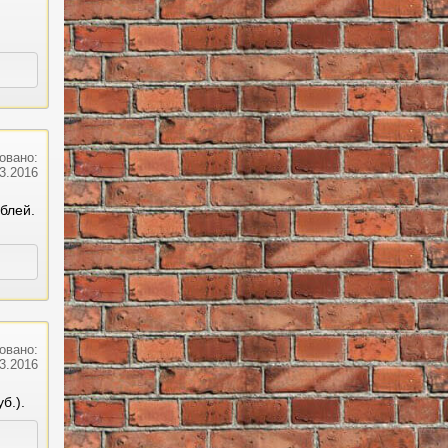
овано:
03.2016
блей.
овано:
03.2016
б.).