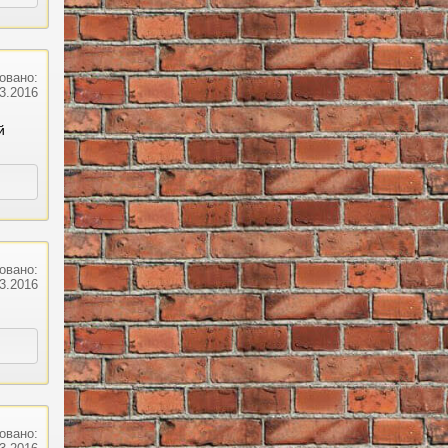
овано:
03.2016
й
овано:
03.2016
овано: