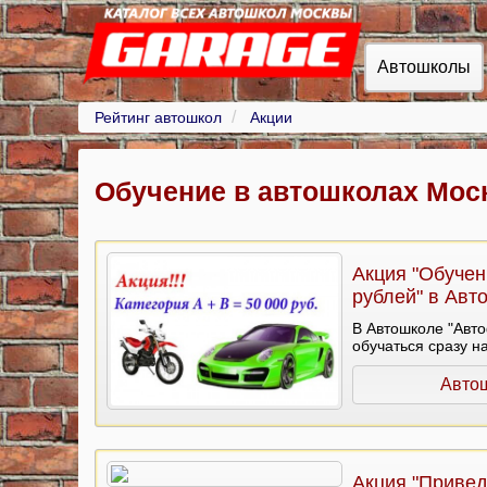
Автошколы
Рейтинг автошкол
Акции
Обучение в автошколах Мос
Акция "Обучени
рублей" в Авт
В Автошколе "Авто
обучаться сразу на
Авто
Акция "Привед