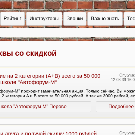
Рейтинг
Инструкторы
Звонки
Важно знать
Те
квы со скидкой
е на 2 категории (А+В) всего за 50 000
Опублик
12:03:39 16.
ошколе "Автофорум-М"
форум-М" проходит замечательная акция. Только сейчас, Вы може
 2 категории А и В всего за 50 000 рублей. А так же 3000 реблей, е
школа "Автофорум-М" Перово
Подробнее
и друга и получай скидку 1000 рублей
Опублик