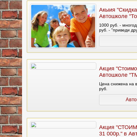
Акыия "Скидка
Автошколе "То
1000 руб. - много
руб. - "приведи др
Акция "Стоимо
Автошколе "Т
Цена снижена на в
руб.
Авто
Акция "СТОИ
31 000р." в А