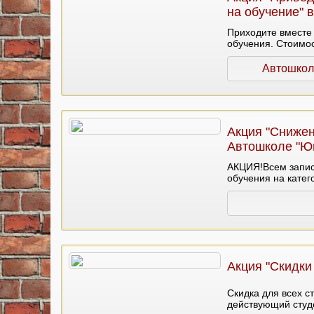
на обучение" 
Приходите вместе 
обучения. Стоимос
многодетных роди
Автошкол
Акция "Снижен
Автошколе "Ю
АКЦИЯ!Всем запис
обучения на катего
40500 руб.
Акция "Скидки
Скидка для всех с
действующий студе