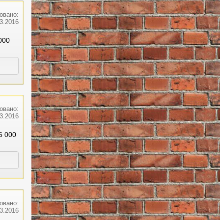
овано:
03.2016
000
овано:
03.2016
6 000
овано:
03.2016