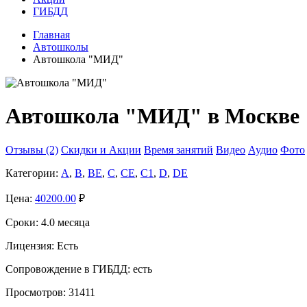
ГИБДД
Главная
Автошколы
Автошкола "МИД"
Автошкола "МИД" в Москве
Отзывы (2)
Скидки и Акции
Время занятий
Видео
Аудио
Фото
Категории:
A
,
B
,
BE
,
C
,
CE
,
C1
,
D
,
DE
Цена:
40200.00
₽
Сроки:
4.0 месяца
Лицензия:
Есть
Сопровождение в ГИБДД:
есть
Просмотров:
31411