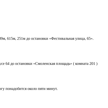
89м, 615м, 251м до остановки «Фестивальная улица, 65».
бусе 64 до остановки «Смоленская площадь» ( комната 201 )
огу понадобится около пяти минут.