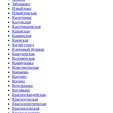
Зябликово
Измайлово
Измайловская
Калитники
Калужская
Кантемировская
Каховская
Каширская
Киевская
Китай-город
Кленовый бульвар
Кожуховская
Коломенская
Коммунарка
Комсомольская
Коньково
Коптево
Косино
Котельники
Котляково
Красногвардейская
Красногорская
Краснопресненская
Красносельская
Красные ворота