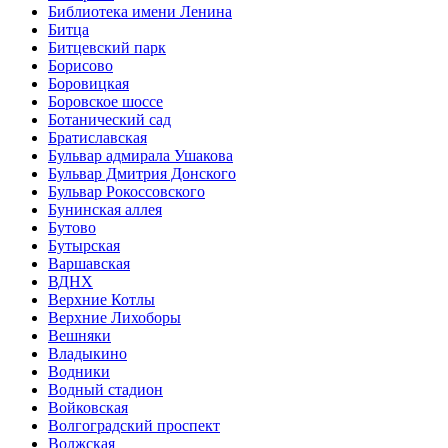
Библиотека имени Ленина
Битца
Битцевский парк
Борисово
Боровицкая
Боровское шоссе
Ботанический сад
Братиславская
Бульвар адмирала Ушакова
Бульвар Дмитрия Донского
Бульвар Рокоссовского
Бунинская аллея
Бутово
Бутырская
Варшавская
ВДНХ
Верхние Котлы
Верхние Лихоборы
Вешняки
Владыкино
Водники
Водный стадион
Войковская
Волгоградский проспект
Волжская