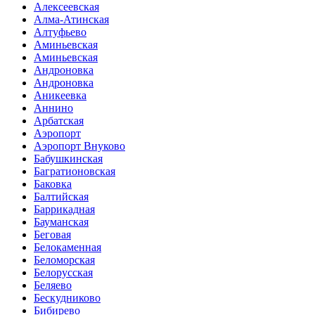
Алексеевская
Алма-Атинская
Алтуфьево
Аминьевская
Аминьевская
Андроновка
Андроновка
Аникеевка
Аннино
Арбатская
Аэропорт
Аэропорт Внуково
Бабушкинская
Багратионовская
Баковка
Балтийская
Баррикадная
Бауманская
Беговая
Белокаменная
Беломорская
Белорусская
Беляево
Бескудниково
Бибирево