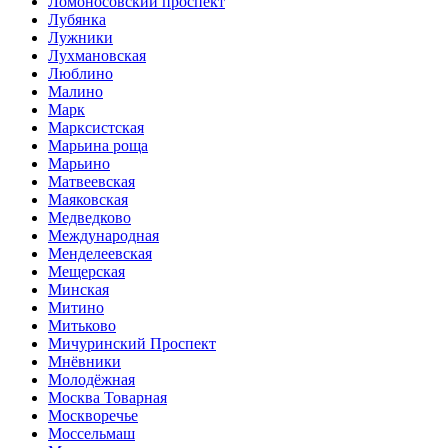
Ломоносовский проспект
Лубянка
Лужники
Лухмановская
Люблино
Малино
Марк
Марксистская
Марьина роща
Марьино
Матвеевская
Маяковская
Медведково
Международная
Менделеевская
Мещерская
Минская
Митино
Митьково
Мичуринский Проспект
Мнёвники
Молодёжная
Москва Товарная
Москворечье
Моссельмаш