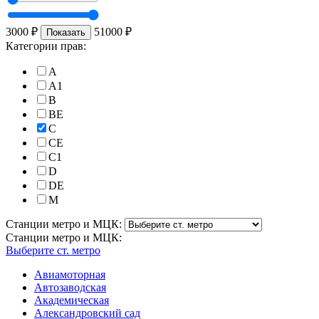
3000
₽
51000
₽
Показать
Категории прав:
A
A1
B
BE
C
CE
C1
D
DE
M
Станции метро и МЦК:
Станции метро и МЦК:
Выберите ст. метро
Авиамоторная
Автозаводская
Академическая
Александровский сад