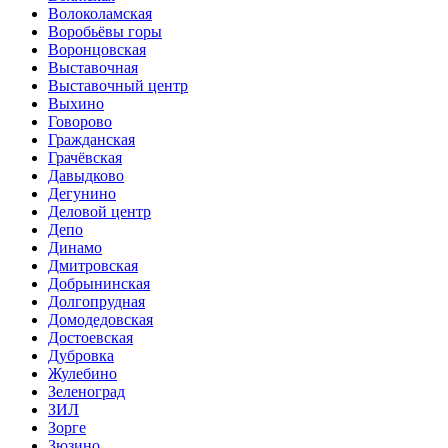
Волоколамская
Воробьёвы горы
Воронцовская
Выставочная
Выставочный центр
Выхино
Говорово
Гражданская
Грачёвская
Давыдково
Дегунино
Деловой центр
Депо
Динамо
Дмитровская
Добрынинская
Долгопрудная
Домодедовская
Достоевская
Дубровка
Жулебино
Зеленоград
ЗИЛ
Зорге
Зюзино