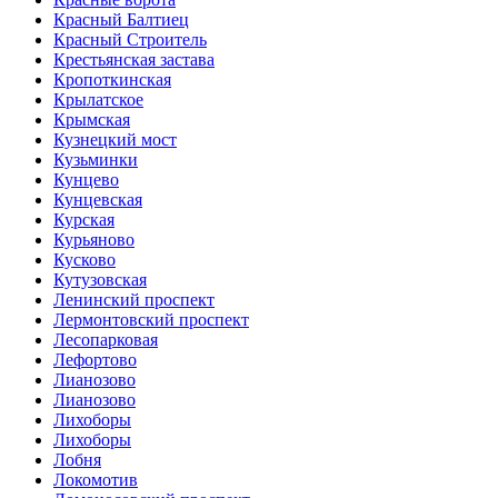
Красный Балтиец
Красный Строитель
Крестьянская застава
Кропоткинская
Крылатское
Крымская
Кузнецкий мост
Кузьминки
Кунцево
Кунцевская
Курская
Курьяново
Кусково
Кутузовская
Ленинский проспект
Лермонтовский проспект
Лесопарковая
Лефортово
Лианозово
Лианозово
Лихоборы
Лихоборы
Лобня
Локомотив