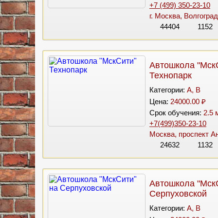
+7 (499) 350-23-10
г. Москва, Волгоград
44404
1152
Автошкола "Мск
Технопарк
Категории:
A, B
Цена:
24000.00 ₽
Срок обучения:
2.5 
+7(499)350-23-10
Москва, проспект Ан
24632
1132
Автошкола "Мск
Серпуховской
Категории:
A, B