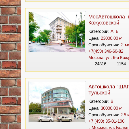
МосАвтошкола 
Кожуховской
Категории:
A, B
Цена:
23000.00 ₽
Срок обучения:
2. м
+7(499) 346-60-82
Москва, ул. 6-я Кож
24816
1154
Автошкола "ШАР
Тульской
Категории:
B
Цена:
30000.00 ₽
Срок обучения:
2.5 
+7 (499) 35-01-196
г. Москва, ул. Боль