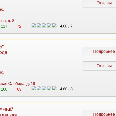
Отзывы
ес.
ова, д. 8
4.60
/
7
117
72
з"
Подробнее
ода
Отзывы
ес.
нская Слобода, д. 19
4.60
/
8
100
63
ЕБНЫЙ
Подробнее
влецкая