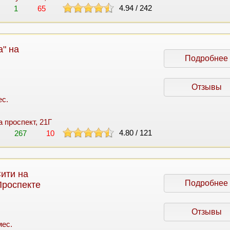
4.94
/
242
1
65
" на
Подробнее
Отзывы
ес.
а проспект, 21Г
4.80
/
121
267
10
ити на
Подробнее
Проспекте
Отзывы
мес.