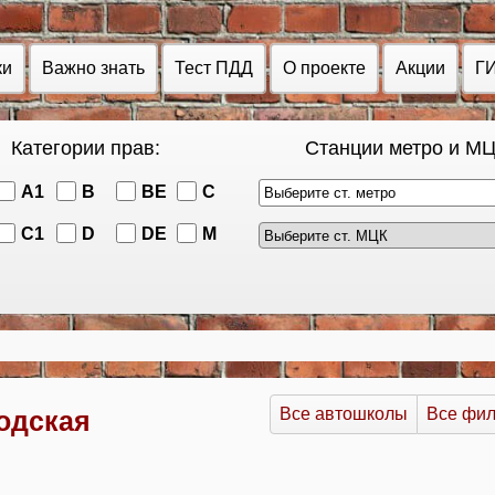
ки
Важно знать
Тест ПДД
О проекте
Акции
Г
Категории прав:
Станции метро и МЦ
A1
B
BE
C
Выберите ст. метро
C1
D
DE
M
Все автошколы
Все фи
одская