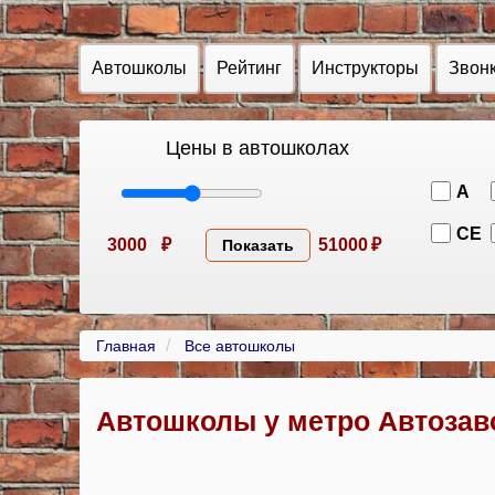
Автошколы
Рейтинг
Инструкторы
Звон
Цены в автошколах
A
CE
3000
₽
51000
₽
Показать
Главная
Все автошколы
Автошколы у метро Автозав