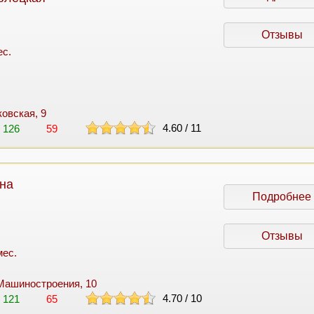
Отзывы
ес.
ковская, 9
4.60
/
11
126
59
 на
Подробнее
Отзывы
мес.
 Машиностроения, 10
4.70
/
10
121
65