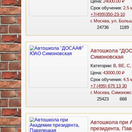
Цена:
24000.00 ₽
Срок обучения:
2.5 
+7(499)350-23-10
г. Москва, ул. Боль
24736
1189
Автошкола "ДО
Симоновская
Категории:
B, BE, C,
Цена:
43000.00 ₽
Срок обучения:
4.5 
+7 (495) 675 13 30
г. Москва, Симоновс
25423
668
Автошкола при 
президента, Па