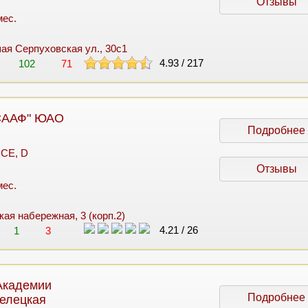
Отзывы
мес.
шая Серпуховская ул., 30с1
4.93
/
217
102
71
СААФ" ЮАО
Подробнее
 CE, D
Отзывы
мес.
кая набережная, 3 (корп.2)
4.21
/
26
1
3
Академии
Подробнее
велецкая