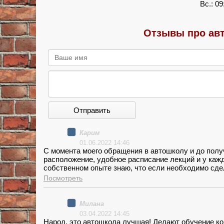
Вс.: 09
Отзывы про авт
Отправить
Карим
01.06.2022 14:46
С момента моего обращения в автошколу и до пол
расположение, удобное расписание лекций и у кажд
собственном опыте знаю, что если необходимо сде
то ПАПА спокойно “замораживает” деньги, ничего н
Посмотреть
выбранным курсом (Оптимальный МКПП за 30750 р.),
договору, сопровождение полное и особый бонус - 
выездов по экзам. маршруту.
Милана
03.04.2022 14:45
Народ, это автошкола лучшая! Делают обучение ко