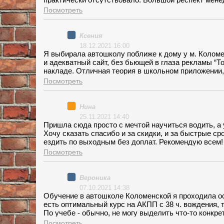
быстро выдала пароль для допуска в личный кабине
Посмотреть
поступить, чтобы получить максимально возможную 
сопровождении все 3 месяца. Несмотря на все измен
увеличился, доп. соглашений заключать не потребо
Ксения
огромное спасибо!
18.12.2021 16:00
Я выбирала автошколу поближе к дому у м. Колом
и адекватный сайт, без бьющей в глаза рекламы “Т
накладе. Отличная теория в школьном приложении,
преподавателем Дмитрием. И практика нормальная, 
Посмотреть
проходила и сдача всех экзаменов. По стоимости пр
разным количеством часов, на любую из них распро
гладко!
Нина
25.11.2021 14:40
Пришла сюда просто с мечтой научиться водить, а 
Хочу сказать спасибо и за скидки, и за быстрые ср
ездить по выходным без доплат. Рекомендую всем!
Посмотреть
Вероника
07.10.2021 14:38
Обучение в автошколе Коломенской я проходила ос
есть оптимальный курс на АКПП с 38 ч. вождения, т
По учебе - обычно, не могу выделить что-то конкр
только, что в группе было всего 10 чел. На практ
Посмотреть