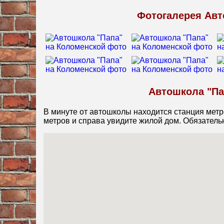
первого раза! Спасибо, автошколе Папа и её учител
Фотогалерея Авт
Автошкола "Па
В минуте от автошколы находится станция метр
метров и справа увидите жилой дом. Обязатель