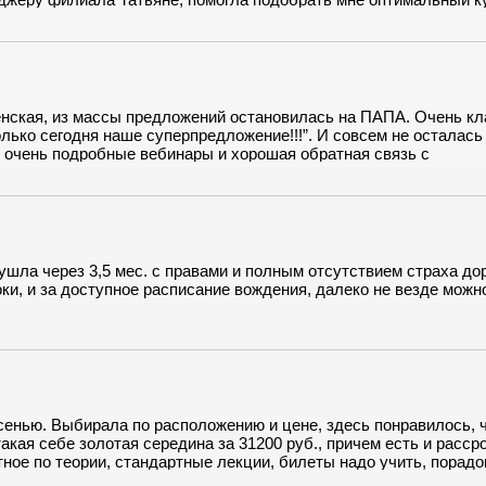
т (никакого ожидания набора группы!), подсказала, как лучше
скидку, и оформила рассрочку. Так и проучился в полном
ения, вступившие в силу в 2021 г., и карантины срок обучения 
вали, и цена не изменилась. Получил права со второго захода,
енская, из массы предложений остановилась на ПАПА. Очень к
олько сегодня наше суперпредложение!!!”. И совсем не осталась
 очень подробные вебинары и хорошая обратная связь с
я занималась на автомате, авто Hyundai Creta, на этой же маш
имерно так же, как и везде, но здесь на АКПП есть аж 3 програ
страняется рассрочка и отсутствие доплат. Спасибо, все прош
ушла через 3,5 мес. с правами и полным отсутствием страха дор
оки, и за доступное расписание вождения, далеко не везде можн
енью. Выбирала по расположению и цене, здесь понравилось, 
акая себе золотая середина за 31200 руб., причем есть и рассро
етное по теории, стандартные лекции, билеты надо учить, порад
ике главный плюс - это подробный разбор маршрута ГАИ. Чтобы п