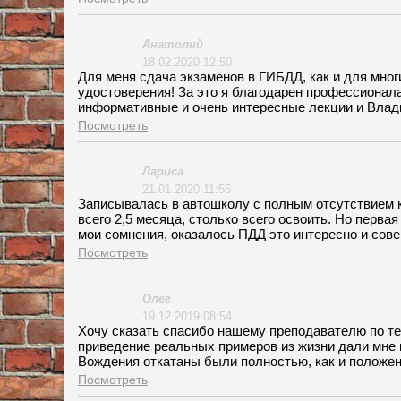
допуск надо сдать внутренние экзамены, строгие, 
деньгами, повторы бесплатные. Права я получила б
Анатолий
18.02.2020 12:50
Для меня сдача экзаменов в ГИБДД, как и для мног
удостоверения! За это я благодарен профессионал
информативные и очень интересные лекции и Влади
от начала и со сдачей экзаменов, прошел в комфорт
Посмотреть
далеко от метро, что очень удобно. С инструкторо
график мне не приходилось. Даже на площадку он м
основательно. Внутренние экзамены я сдал без проб
Лариса
Наоборот, большое спасибо экзаменаторам за чело
21.01.2020 11:55
Записывалась в автошколу с полным отсутствием ка
всего 2,5 месяца, столько всего освоить. Но перв
мои сомнения, оказалось ПДД это интересно и сове
разбором дорожных ситуаций из жизненного опыта. 
Посмотреть
Вождение я проходила на площадке возле метро Кол
разу не ездила, меня всегда возил мой инструктор, 
одновременно добрый, умеет приободрить. С ним в
Олег
на той машине, на которой училась, поэтому что ав
19.12.2019 08:54
Спасибо моя драгоценная автошкола Папа за чудес
Хочу сказать спасибо нашему преподавателю по те
приведение реальных примеров из жизни дали мне в
Вождения откатаны были полностью, как и положено
доплат)), а еще нам выдали литературу. На экзаме
Посмотреть
себя автошкола, а еще мне предоставили авто на с