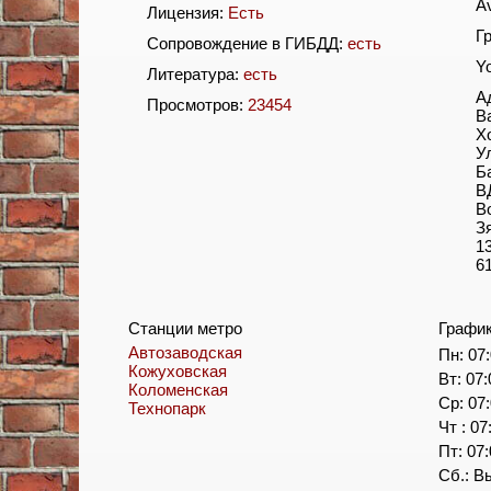
A
Лицензия:
Есть
Г
Сопровождение в ГИБДД:
есть
Y
Литература:
есть
А
Просмотров:
23454
В
Х
У
Б
В
В
З
1
6
Станции метро
Графи
Автозаводская
Пн: 07:
Кожуховская
Вт: 07:
Коломенская
Ср: 07:
Технопарк
Чт : 07
Пт: 07:
Сб.: В