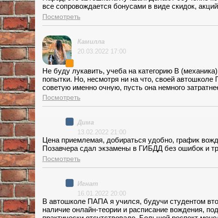
все сопровождается бонусами в виде скидок, акци
Посмотреть
Камилла
20.03.2022 17:00
Не буду лукавить, учеба на категорию В (механика)
попытки. Но, несмотря ни на что, своей автошколе
советую именно очную, пусть она немного затратне
лекциях рассказывают много интересного. Экзамен
Посмотреть
расположению филиала удалось максимально поезд
нормальная площадка. Но самое приятное, что в шк
присутствует и при обучении, и при сдаче экзамен
Дима
13.02.2022 21:00
Цена приемлемая, добираться удобно, график вожд
Позавчера сдал экзамены в ГИБДД без ошибок и тр
Посмотреть
Игнат
16.01.2022 20:00
В автошколе ПАПА я учился, будучи студентом вто
наличие онлайн-теории и расписание вождения, по
практически отсутствовало. Большой респект мене