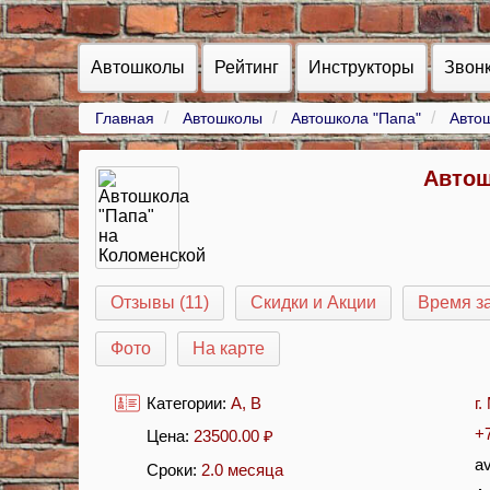
Автошколы
Рейтинг
Инструкторы
Звон
Главная
Автошколы
Автошкола "Папа"
Авто
Автош
Отзывы (11)
Скидки и Акции
Время з
Фото
На карте
Категории:
A
,
B
г
+
Цена:
23500.00
₽
a
Сроки:
2.0 месяца