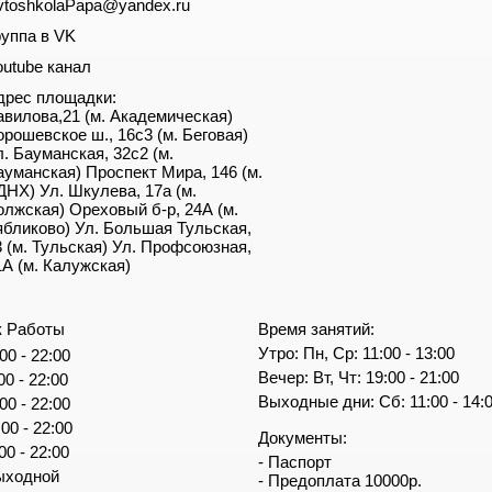
vtoshkolaPapa@yandex.ru
руппа в VK
outube канал
дрес площадки:
авилова,21 (м. Академическая)
орошевское ш., 16с3 (м. Беговая)
л. Бауманская, 32с2 (м.
ауманская) Проспект Мира, 146 (м.
ДНХ) Ул. Шкулева, 17а (м.
олжская) Ореховый б-р, 24А (м.
ябликово) Ул. Большая Тульская,
3 (м. Тульская) Ул. Профсоюзная,
1А (м. Калужская)
к Работы
Время занятий:
Утро: Пн, Ср: 11:00 - 13:00
00 - 22:00
Вечер: Вт, Чт: 19:00 - 21:00
00 - 22:00
Выходные дни: Сб: 11:00 - 14:
00 - 22:00
:00 - 22:00
Документы:
00 - 22:00
- Паспорт
ыходной
- Предоплата 10000р.