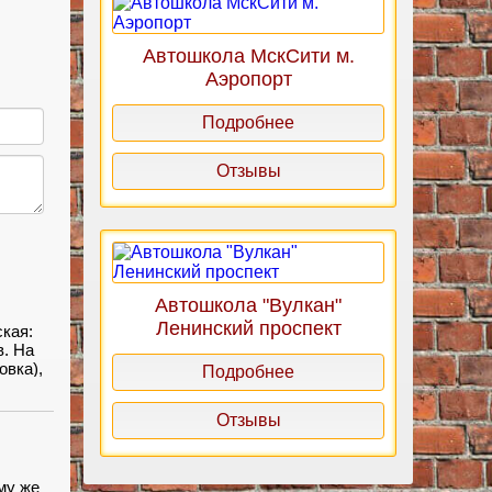
Автошкола МскСити м.
Аэропорт
Подробнее
Отзывы
Автошкола "Вулкан"
Ленинский проспект
кая:
в. На
овка),
Подробнее
л с
о
Отзывы
ьше бы
му же