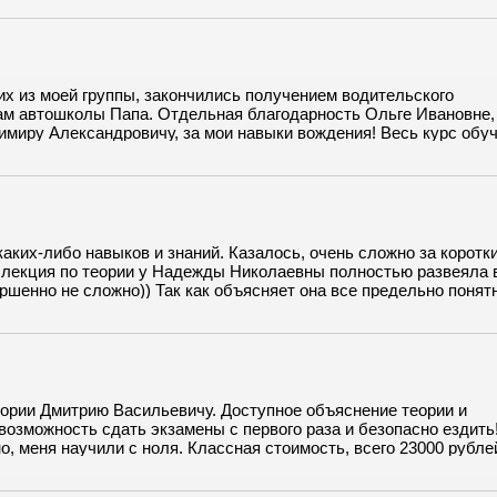
но максимально приближенные к госам, к тому же несдача не кар
ыстро, заплатив только сумму по договору, могу рекомендовать
их из моей группы, закончились получением водительского
ам автошколы Папа. Отдельная благодарность Ольге Ивановне,
миру Александровичу, за мои навыки вождения! Весь курс обуч
ной и позитивной атмосфере)) Учился я в утренней группе, клас
м мы встречались в удобное для меня время. Подстраиваться по
еня отвозил сам! Практики очень много и готовят здесь водител
лем. Палки в колеса никто не вставлял, и на деньги не разводи
вечность и поддержку!
ких-либо навыков и знаний. Казалось, очень сложно за коротки
ая лекция по теории у Надежды Николаевны полностью развеяла 
ршенно не сложно)) Так как объясняет она все предельно понят
Понятное дело, что с таким подходом теорию сдала с 1-го раза)
оменская у Константина Григорьевича. Кстати, на площадку я 
а после уже я его)) С ним учиться одно удовольствие! В меру ст
ождение мне далось легко! На экзаменах в ГИБДД я сдавала пр
тодром, что город мне дались нетрудно, только волновалась зря
ное обучение)))
ории Дмитрию Васильевичу. Доступное объяснение теории и
озможность сдать экзамены с первого раза и безопасно ездить
, меня научили с ноля. Классная стоимость, всего 23000 рубле
н в ГИБДД меня сопровождал инструктор, подачу документов вз
дачу практики, совершенно бесплатно)) Практику я сдал без нап