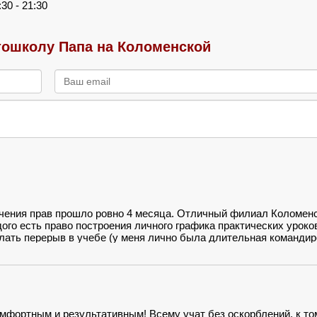
:30 - 21:30
ошколу Папа на Коломенской
учения прав прошло ровно 4 месяца. Отличный филиал Коломенс
ого есть право построения личного графика практических уроко
лать перерыв в учебе (у меня лично была длительная командир
икуда не пропадает. Сама учеба понравилась. Я немного прогада
 40 ч. не хватило, пришлось брать допы. Но зато без доплат п
сдача в ГАИ на учебном авто! Единственное пожелание - побол
мфортным и результативным! Всему учат без оскорблений, к то