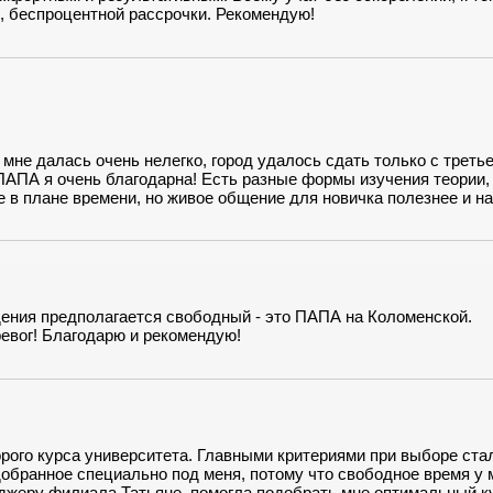
й, беспроцентной рассрочки. Рекомендую!
 мне далась очень нелегко, город удалось сдать только с треть
 ПАПА я очень благодарна! Есть разные формы изучения теории,
е в плане времени, но живое общение для новичка полезнее и на
ы наша группа сдавала в отделении ГИБДД на Твардовского, бл
ить по маршрутам сдачи. Автомобили с инструкторами хороши
оле все честно: не было попыток вытянуть доп. оплату, куриро
ов. ПАПА проверена на личном опыте!
ения предполагается свободный - это ПАПА на Коломенской.
евог! Благодарю и рекомендую!
рого курса университета. Главными критериями при выборе ста
добранное специально под меня, потому что свободное время у 
джеру филиала Татьяне, помогла подобрать мне оптимальный к