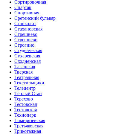
Сортировочная
Спартак
Спортивная
Сретенский бульвар
Станколит
Стахановская
Стрешнево
Стрешнево
Строгино
Студенческая
Сухаревская
Сходненская
Таганская
Тверская
Театральная
Текстильщики
Телецентр
Тёплый Стан
Терехово
Тестовская
Тестовская
Технопарк
Тимирязевская
Третьяковская
Трикотажная