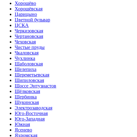
Хорошёво
Хорошёвская
Царицыно
Цветной бульвар
ЦСКА
Черкизовская
Чертановская
Чеховская
Чистые пруды
Чкаловская
Чухлинка
Шаболовская
Шелепиха
Шереметьевская
Шипиловская
Шоссе Энтузиастов
Щёлковская
Щербинка
Щукинская
Электрозаводская
Юго-Восточная
Юго-Западная
Южная
Ясенево
Яхромская