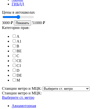
ГИБДД
Цены в автошколах
3000
₽
51000
₽
Показать
Категории прав:
A
A1
B
BE
C
CE
C1
D
DE
M
Станции метро и МЦК:
Станции метро и МЦК:
Выберите ст. метро
Авиамоторная