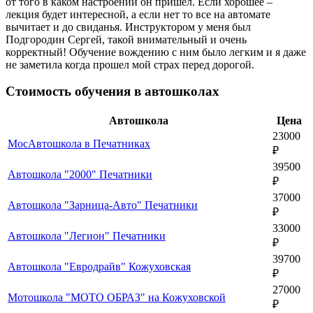
от того в каком настроении он пришел. Если хорошее –
лекция будет интересной, а если нет то все на автомате
вычитает и до свиданья. Инструктором у меня был
Подгородин Сергей, такой внимательный и очень
корректный! Обучение вождению с ним было легким и я даже
не заметила когда прошел мой страх перед дорогой.
Стоимость обучения в автошколах
Автошкола
Цена
23000
МосАвтошкола в Печатниках
₽
39500
Автошкола "2000" Печатники
₽
37000
Автошкола "Зарница-Авто" Печатники
₽
33000
Автошкола "Легион" Печатники
₽
39700
Автошкола "Евродрайв" Кожуховская
₽
27000
Мотошкола "МОТО ОБРАЗ" на Кожуховской
₽