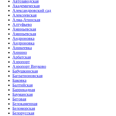
Автозаводская
Академическая
Александровский сад
Алексеевская
Алма-Атинская
Алтуфьево
Аминьевская
Аминьевская
Андроновка
Андроновка
Аникеевка
Аннино
Арбатская
Аэропорт
Аэропорт Внуково
Бабушкинская
Багратионовская
Баковка
Балтийская
Баррикадная
Бауманская
Беговая
Белокаменная
Беломорская
Белорусская