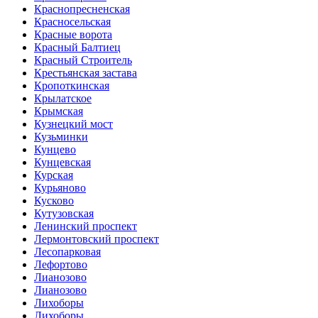
Краснопресненская
Красносельская
Красные ворота
Красный Балтиец
Красный Строитель
Крестьянская застава
Кропоткинская
Крылатское
Крымская
Кузнецкий мост
Кузьминки
Кунцево
Кунцевская
Курская
Курьяново
Кусково
Кутузовская
Ленинский проспект
Лермонтовский проспект
Лесопарковая
Лефортово
Лианозово
Лианозово
Лихоборы
Лихоборы