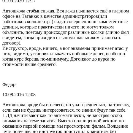
01.09.2020 12:17
Автошкола стрёмненькая. Вся лажа начинается ещё в главном
офисе на Таганке: в качестве администраторов(или
работников колл-центра) сидят совершенно не компетентные
девицы, которые практически ничего не могут толком
объяснить, поэтому происходят различные косяки (лично был
свидетем, когда приходил с сыном-школьником заключать
договор).
Инструктор, вроде, ничего, а вот экзамены принимает атас: у
них, видимо, установка-выкачать побольше денег, особенно
когда курс берёшь по-минимуму. Догоняют до курса по
стоимости выше среднего.
Федор
10.08.2016 12:08
Автошкола вроде бы и нечего, но учат средненько, на троечку,
если сам не будешь интересоваться, то знания будут так себе.
ПДД начитывают как-то автоматически, не заостряя особо
внимания на теме занятия. Вместо полноценной лекции по
оказанию первой помощи мы просмотрели фильм. Вождение
чуть получше, но инструктор приступил к занятиям без