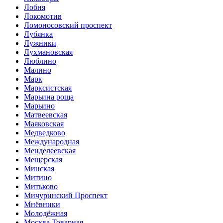
Лобня
Локомотив
Ломоносовский проспект
Лубянка
Лужники
Лухмановская
Люблино
Малино
Марк
Марксистская
Марьина роща
Марьино
Матвеевская
Маяковская
Медведково
Международная
Менделеевская
Мещерская
Минская
Митино
Митьково
Мичуринский Проспект
Мнёвники
Молодёжная
Москва Товарная