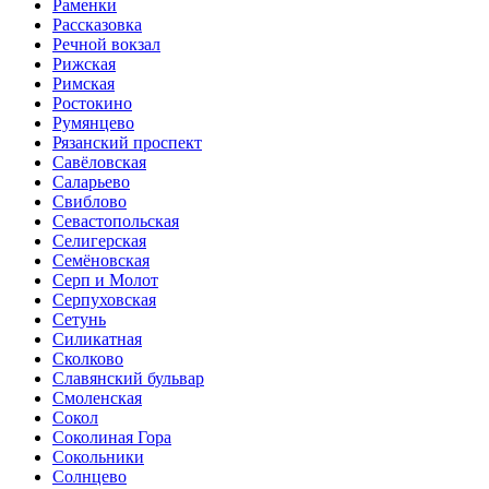
Раменки
Рассказовка
Речной вокзал
Рижская
Римская
Ростокино
Румянцево
Рязанский проспект
Савёловская
Саларьево
Свиблово
Севастопольская
Селигерская
Семёновская
Серп и Молот
Серпуховская
Сетунь
Силикатная
Сколково
Славянский бульвар
Смоленская
Сокол
Соколиная Гора
Сокольники
Солнцево