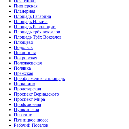
Печатники
Пионерская
Планерная
Площадь Гагарина
Площадь Ильича
Площадь Революции
Площадь трёх вокзалов
Площадь Трёх Вокзалов
Плющево
Подольск
Поклонная
Покровская
Полежаевская
Полянка
Пражская
Преображенская площадь
Прокшино
Пролетарская
Проспект Вернадского
Проспект Мира
Профсоюзная
Пушкинская
Пыхтино
Пятницкое шоссе
Рабочий Посёлок