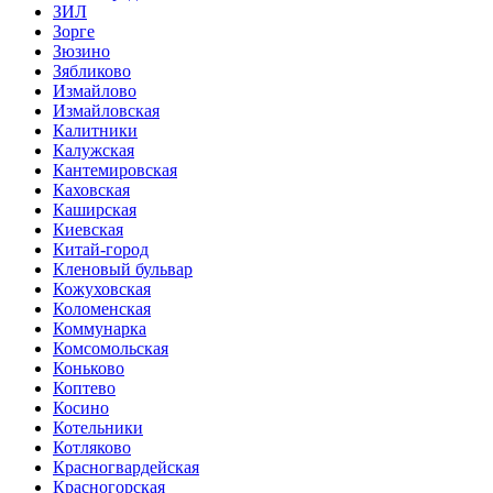
ЗИЛ
Зорге
Зюзино
Зябликово
Измайлово
Измайловская
Калитники
Калужская
Кантемировская
Каховская
Каширская
Киевская
Китай-город
Кленовый бульвар
Кожуховская
Коломенская
Коммунарка
Комсомольская
Коньково
Коптево
Косино
Котельники
Котляково
Красногвардейская
Красногорская