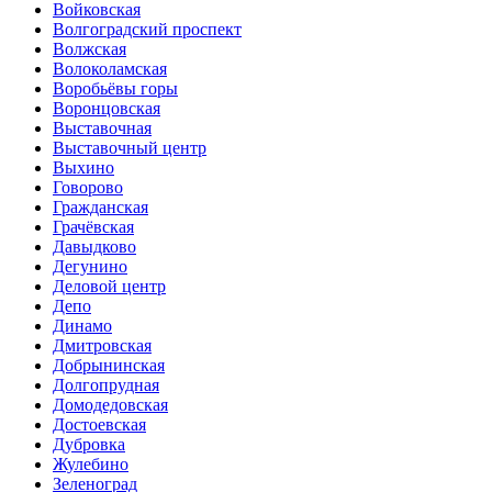
Войковская
Волгоградский проспект
Волжская
Волоколамская
Воробьёвы горы
Воронцовская
Выставочная
Выставочный центр
Выхино
Говорово
Гражданская
Грачёвская
Давыдково
Дегунино
Деловой центр
Депо
Динамо
Дмитровская
Добрынинская
Долгопрудная
Домодедовская
Достоевская
Дубровка
Жулебино
Зеленоград