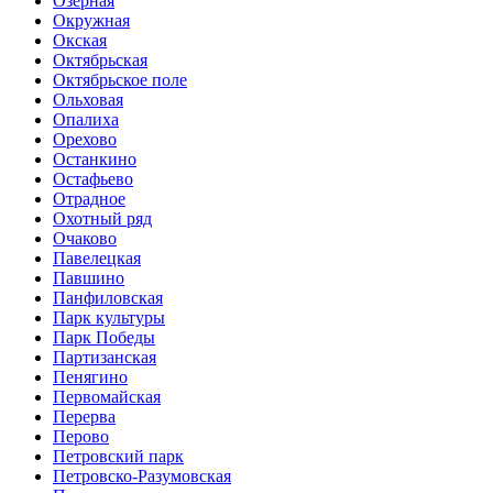
Озёрная
Окружная
Окская
Октябрьская
Октябрьское поле
Ольховая
Опалиха
Орехово
Останкино
Остафьево
Отрадное
Охотный ряд
Очаково
Павелецкая
Павшино
Панфиловская
Парк культуры
Парк Победы
Партизанская
Пенягино
Первомайская
Перерва
Перово
Петровский парк
Петровско-Разумовская