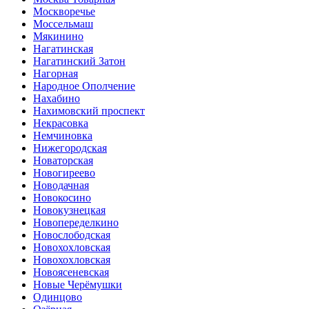
Москворечье
Моссельмаш
Мякинино
Нагатинская
Нагатинский Затон
Нагорная
Народное Ополчение
Нахабино
Нахимовский проспект
Некрасовка
Немчиновка
Нижегородская
Новаторская
Новогиреево
Новодачная
Новокосино
Новокузнецкая
Новопеределкино
Новослободская
Новохохловская
Новохохловская
Новоясеневская
Новые Черёмушки
Одинцово