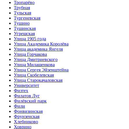
Тропарёво
Трубная
Тульская
Тургеневская
Тушино
Тушинская
Угрешская
Улица 1905 года
Улица Академика Королёва
Улица академика Янгеля
Улица Горчакова
Улица Дмитриевского
Улица Милашенкова
Улица Сергея Эйзенштейна
Улица Скобелевская
Улица Старокачаловская
Университет
Физтех
Филатов Луг
Филёвский парк
Фили
Фонвизинская
Фрунзенская
Хлебниково
Ховрино