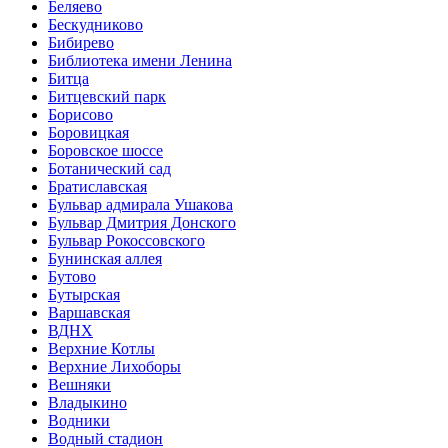
Беляево
Бескудниково
Бибирево
Библиотека имени Ленина
Битца
Битцевский парк
Борисово
Боровицкая
Боровское шоссе
Ботанический сад
Братиславская
Бульвар адмирала Ушакова
Бульвар Дмитрия Донского
Бульвар Рокоссовского
Бунинская аллея
Бутово
Бутырская
Варшавская
ВДНХ
Верхние Котлы
Верхние Лихоборы
Вешняки
Владыкино
Водники
Водный стадион