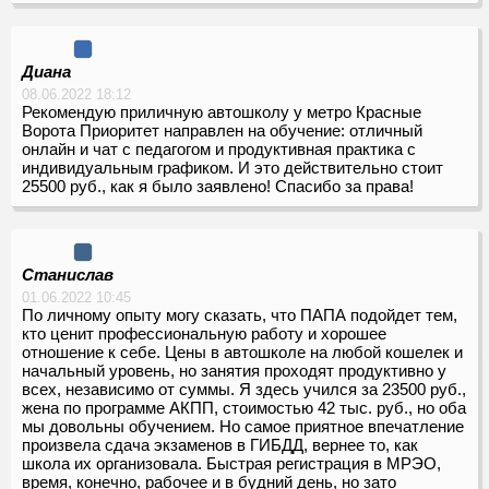
Диана
08.06.2022 18:12
Рекомендую приличную автошколу у метро Красные
Ворота Приоритет направлен на обучение: отличный
онлайн и чат с педагогом и продуктивная практика с
индивидуальным графиком. И это действительно стоит
25500 руб., как я было заявлено! Спасибо за права!
Станислав
01.06.2022 10:45
По личному опыту могу сказать, что ПАПА подойдет тем,
кто ценит профессиональную работу и хорошее
отношение к себе. Цены в автошколе на любой кошелек и
начальный уровень, но занятия проходят продуктивно у
всех, независимо от суммы. Я здесь учился за 23500 руб.,
жена по программе АКПП, стоимостью 42 тыс. руб., но оба
мы довольны обучением. Но самое приятное впечатление
произвела сдача экзаменов в ГИБДД, вернее то, как
школа их организовала. Быстрая регистрация в МРЭО,
время, конечно, рабочее и в будний день, но зато