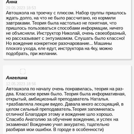
Анна
29.05.2023 18:53
Автошкола на троечку с плюсом. Набор группы пришлось
ждать долго, на что не было рассчитано, но кормили
завтраками. Теория была настолько не понятная, что
пришлось пользоваться способами информации, ничего
не объясняли. Инструктор Николай, очень своеобразный,
но рассказывает с энтузиазмом. Слушать было классно!
Но вождение конкретное разочарование... Машины
плохого ухода, еле едут, инструктора на 4ку, можно
подобрать, при желании.
Ангелина
12.05.2023 18:56
Автошкола по началу очень понравилась, теория на раз-
два. Классное время было. Теория была информативная,
открытый, амбициозный преподаватель Наталья.
+разбавляла лекции видео. Давала много ассоциаций, в
целом сильный преподаватель.Теория запомнилась
отлично! Благодаря этому и вождение шло хорошо.
Спасибо Анатолию за обучение вождению, и успех на
экзаменах! Вождению учил аккуратно, тщательно
разбирая мои ошибки. В городе в особенности)