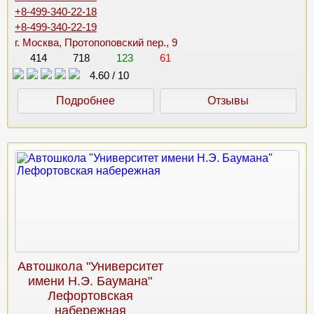
+8-499-340-22-18
+8-499-340-22-19
г. Москва, Протопоповский пер., 9
414
718
123
61
4.60
/
10
Подробнее
Отзывы
Автошкола "Университет
имени Н.Э. Баумана"
Лефортовская
набережная