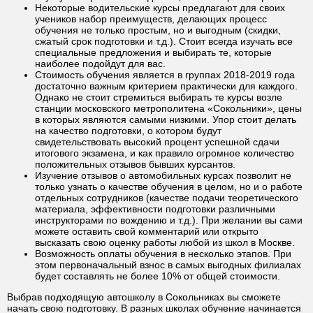
Некоторые водительские курсы предлагают для своих
учеников набор преимуществ, делающих процесс
обучения не только простым, но и выгодным (скидки,
сжатый срок подготовки и т.д.). Стоит всегда изучать все
специальные предложения и выбирать те, которые
наиболее подойдут для вас.
Стоимость обучения является в группах 2018-2019 года
достаточно важным критерием практически для каждого.
Однако не стоит стремиться выбирать те курсы возле
станции московского метрополитена «Сокольники», цены
в которых являются самыми низкими. Упор стоит делать
на качество подготовки, о котором будут
свидетельствовать высокий процент успешной сдачи
итогового экзамена, и как правило огромное количество
положительных отзывов бывших курсантов.
Изучение отзывов о автомобильных курсах позволит не
только узнать о качестве обучения в целом, но и о работе
отдельных сотрудников (качестве подачи теоретического
материала, эффективности подготовки различными
инструкторами по вождению и т.д.). При желании вы сами
можете оставить свой комментарий или открыто
высказать свою оценку работы любой из школ в Москве.
Возможность оплаты обучения в несколько этапов. При
этом первоначальный взнос в самых выгодных филиалах
будет составлять не более 10% от общей стоимости.
Выбрав подходящую автошколу в Сокольниках вы сможете
начать свою подготовку. В разных школах обучение начинается