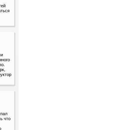
гей
аться
ли
много
ло.
рк,
руктор
 пал
ь что
ю