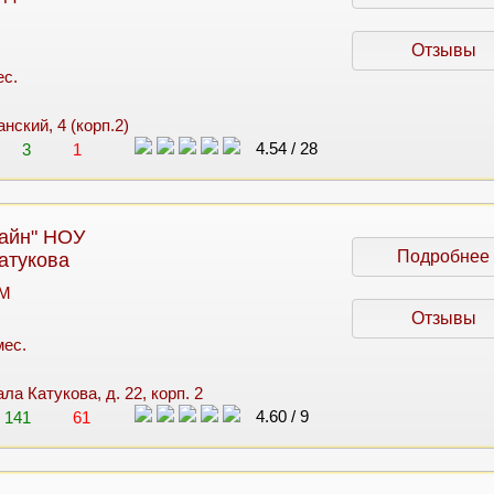
Отзывы
ес.
анский, 4 (корп.2)
4.54
/
28
3
1
айн" НОУ
Подробнее
атукова
 M
Отзывы
мес.
ла Катукова, д. 22, корп. 2
4.60
/
9
141
61