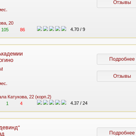
Отзывы
мес.
ова, 20
4.70
/
9
105
86
Академии
Подробнее
огино
 M
Отзывы
мес.
ла Катукова, 22 (корп.2)
4.37
/
24
1
4
девинд"
Подробнее
зд