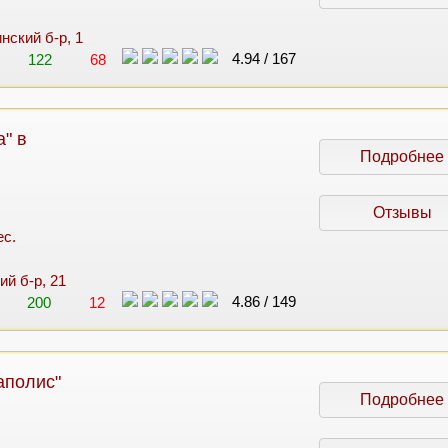
инский б-р, 1
4.94
/
167
122
68
" в
Подробнее
Отзывы
ес.
ий б-р, 21
4.86
/
149
200
12
аполис"
Подробнее