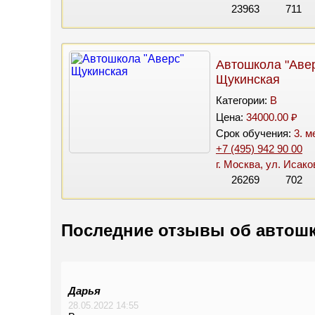
23963
711
Автошкола "Аве
Щукинская
Категории:
B
Цена:
34000.00 ₽
Срок обучения:
3. м
+7 (495) 942 90 00
г. Москва, ул. Исако
26269
702
Последние отзывы об автош
Дарья
28.05.2022 14:55