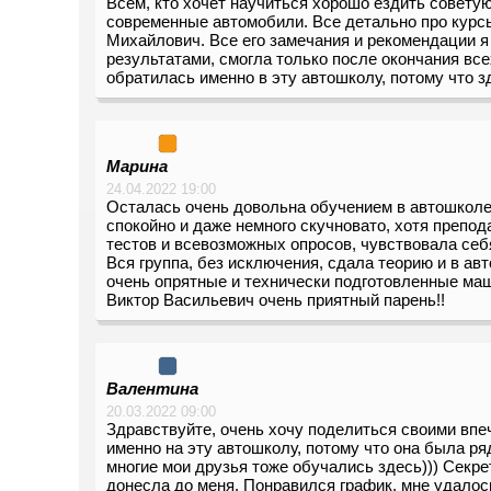
Всем, кто хочет научиться хорошо ездить совету
современные автомобили. Все детально про курсы
Михайлович. Все его замечания и рекомендации 
результатами, смогла только после окончания все
обратилась именно в эту автошколу, потому что з
Марина
24.04.2022 19:00
Осталась очень довольна обучением в автошколе
спокойно и даже немного скучновато, хотя препо
тестов и всевозможных опросов, чувствовала себя
Вся группа, без исключения, сдала теорию и в ав
очень опрятные и технически подготовленные ма
Виктор Васильевич очень приятный парень!!
Валентина
20.03.2022 09:00
Здравствуйте, очень хочу поделиться своими вп
именно на эту автошколу, потому что она была ря
многие мои друзья тоже обучались здесь))) Секр
донесла до меня. Понравился график, мне удалос