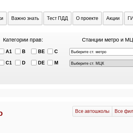
ки
Важно знать
Тест ПДД
О проекте
Акции
Г
Категории прав:
Станции метро и МЦ
A1
B
BE
C
Выберите ст. метро
C1
D
DE
M
Все автошколы
Все фи
о