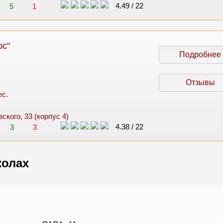
4.49
/
22
5
1
рс"
Подробнее
Отзывы
ес.
вского, 33 (корпус 4)
4.38
/
22
3
3
колах