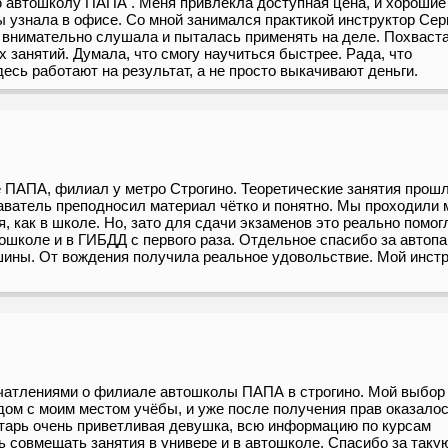
ю автошколу ПАПА . Меня привлекла доступная цена, и хорошие
 узнала в офисе. Со мной занимался практикой инструктор Сер
я внимательно слушала и пыталась применять на деле. Похваст
х занятий. Думала, что смогу научиться быстрее. Рада, что
десь работают на результат, а не просто выкачивают деньги.
 ПАПА, филиал у метро Строгино. Теоретические занятия прош
даватель преподносил материал чётко и понятно. Мы проходили 
, как в школе. Но, зато для сдачи экзаменов это реально помог
тошколе и в ГИБДД с первого раза. Отдельное спасибо за автопа
шины. От вождения получила реальное удовольствие. Мой инст
ечатлениями о филиале автошколы ПАПА в строгино. Мой выбор
дом с моим местом учёбы, и уже после получения прав оказалос
етарь очень приветливая девушка, всю информацию по курсам
ь совмещать занятия в универе и в автошколе. Спасибо за таку