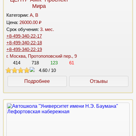
Мира
Категории:
A, B
Цена:
26000.00 ₽
Срок обучения:
3. мес.
+8-499-340-22-17
+8-499-340-22-18
+8-499-340-22-19
г. Москва, Протопоповский пер., 9
414
718
123
61
4.60
/
10
Подробнее
Отзывы