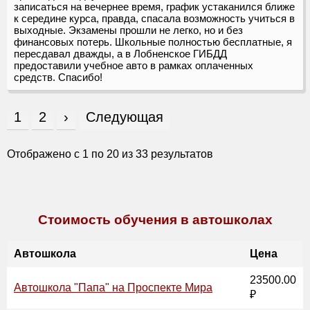
записаться на вечернее время, график устаканился ближе
к середине курса, правда, спасала возможность учиться в
выходные. Экзамены прошли не легко, но и без
финансовых потерь. Школьные полностью бесплатные, я
пересдавал дважды, а в Лобненское ГИБДД
предоставили учебное авто в рамках оплаченных
средств. Спасибо!
1
2
›
Следующая
Отображено с
1
по
20
из
33
результатов
Стоимость обучения в автошколах
Автошкола
Цена
23500.00
Автошкола "Папа" на Проспекте Мира
₽