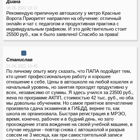
Диана
08.06.2022 18:12
Рекомендую приличную автошколу у метро Красные
Ворота Приоритет направлен на обучение: отличный
онлайн и чат с педагогом и продуктивная практика с
индивидуальным графиком. И это действительно стоит
25500 руб., как я было заявлено! Спасибо за права!
Станислав
01.06.2022 10:45
По личному опыту могу сказать, что ПАПА подойдет тем,
кто ценит профессиональную работу и хорошее
отношение к себе. Цены в автошколе на любой кошелек и
начальный уровень, но занятия проходят продуктивно у
всех, независимо от суммы. Я здесь учился за 23500 руб.,
жена по программе АКПП, стоимостью 42 тыс. руб., но оба
мы довольны обучением. Но самое приятное впечатление
произвела сдача экзаменов в ГИБДД, вернее то, как
школа их организовала. Быстрая регистрация в МРЭО,
время, конечно, рабочее и в будний день, но зато
прохождение этапа вождения на своей учебной машине, в
случае неудачи - повтор снова с автошколой и разрыв
совсем не 3 месяца, как при самостоятельной записи