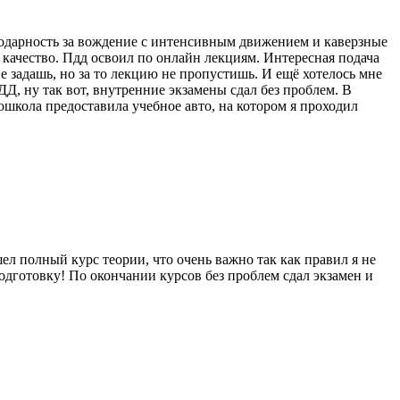
годарность за вождение с интенсивным движением и каверзные
 качество. Пдд освоил по онлайн лекциям. Интересная подача
е задашь, но за то лекцию не пропустишь. И ещё хотелось мне
Д, ну так вот, внутренние экзамены сдал без проблем. В
ошкола предоставила учебное авто, на котором я проходил
л полный курс теории, что очень важно так как правил я не
одготовку! По окончании курсов без проблем сдал экзамен и