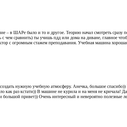
ие – в ШАРе было и то и другое. Теорию начал смотреть сразу 
ть с чем сравнить) ты учишь пдд или дома на диване, главное чт
ор с огромным стажем преподавания. Учебная машина хорошая и
создать нужную учебную атмосферу. Анечка, большое спасибо)) Ч
ыло как раз кстати)) В машине не курила и на меня не кричала! Д
ии большой привет)) Очень интересный и невероятно полезные л