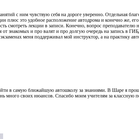
нятий с ним чувствую себя на дороге уверенно. Отдельная бла
дин плюс это удобное расположение автодрома и конечно же, его
ость смотреть лекции в записи. Конечно, вопрос преподавателю н
от знакомых и про валят и про долгую очередь на запись в ГИБД
экзаменах меня поддерживал мой инструктор, а на практику авт
ойти в самую ближайшую автошколу за знаниями. В Шаре я проше
очень много своих нюансов. Спасибо моим учителям за классную п