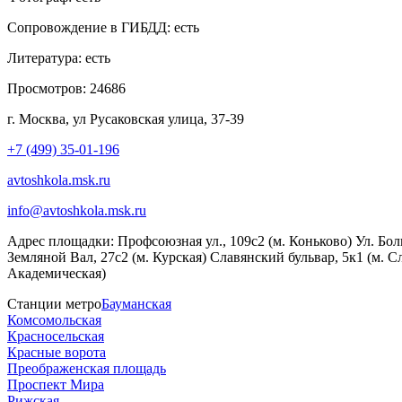
Сопровождение в ГИБДД:
есть
Литература:
есть
Просмотров:
24686
г. Москва, ул Русаковская улица, 37-39
+7 (499) 35-01-196
avtoshkola.msk.ru
info@avtoshkola.msk.ru
Адрес площадки:
Профсоюзная ул., 109с2 (м. Коньково) Ул. Бол
Земляной Вал, 27с2 (м. Курская) Славянский бульвар, 5к1 (м. С
Академическая)
Станции метро
Бауманская
Комсомольская
Красносельская
Красные ворота
Преображенская площадь
Проспект Мира
Рижская