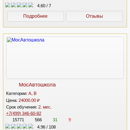
4.60
/
7
Подробнее
Отзывы
МосАвтошкола
Категории:
A, B
Цена:
24000.00 ₽
Срок обучения:
2. мес.
+7(499) 346-60-82
15771
566
31
9
4.96
/
108