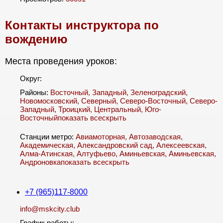
Контакты инструктора по
вождению
Места проведения уроков:
Округ:
Районы:
Восточный
,
Западный
,
Зеленоградский
,
Новомосковский
,
Северный
,
Северо-Восточный
,
Северо-
Западный
,
Троицкий
,
Центральный
,
Юго-
Восточный
показать все
скрыть
Станции метро:
Авиамоторная
,
Автозаводская
,
Академическая
,
Александровский сад
,
Алексеевская
,
Алма-Атинская
,
Алтуфьево
,
Аминьевская
,
Аминьевская
,
Андроновка
показать все
скрыть
+7 (965)117-8000
info@mskcity.club
График работы: