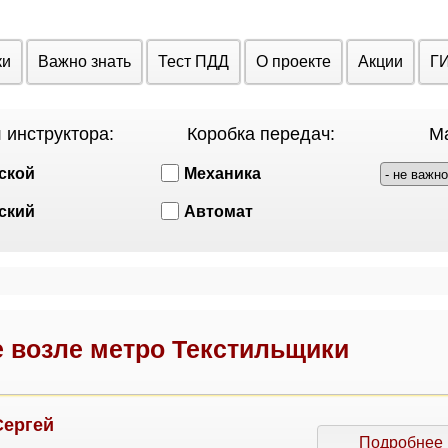
ки
Важно знать
Тест ПДД
О проекте
Акции
Г
 инструктора:
Коробка передач:
Ма
ской
Механика
ский
Автомат
 возле метро Текстильщики
Сергей
Подробнее