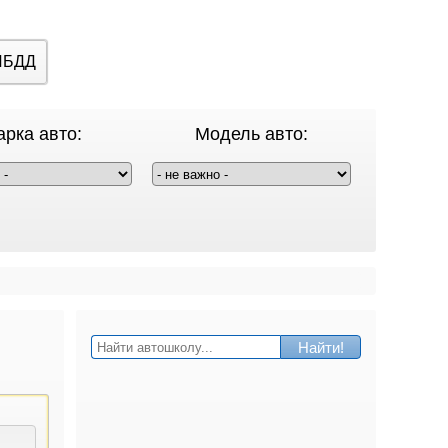
ИБДД
рка авто:
Модель авто:
Найти!