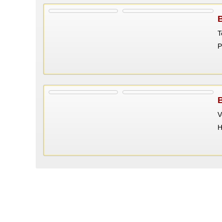
T
P
V
Н