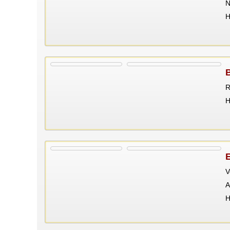
N
Н
R
Н
V
A
Н