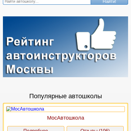
Найти!
Популярные автошколы
МосАвтошкола
Подробнее
Отзывы (106)