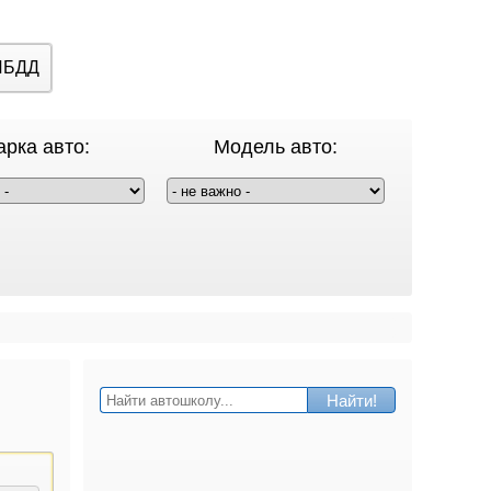
ИБДД
рка авто:
Модель авто:
Найти!