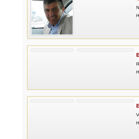
N
Н
R
Н
V
Н