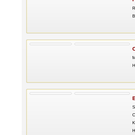
R
В
M
Н
S
C
K
Н