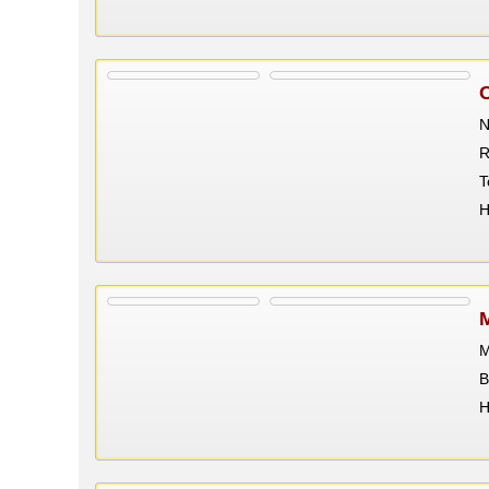
N
R
T
Н
M
В
Н