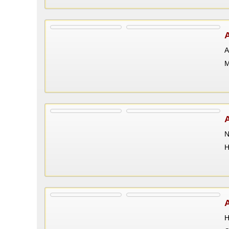
A
M
N
Н
H