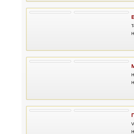
T
Н
H
Н
V
Н