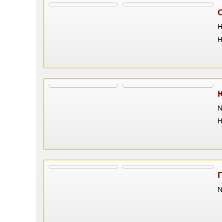
H
Н
N
Н
N