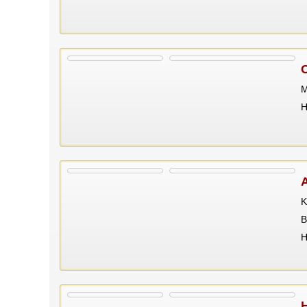
M
Н
K
В
Н