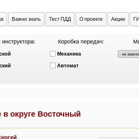
ки
Важно знать
Тест ПДД
О проекте
Акции
Г
 инструктора:
Коробка передач:
Ма
ской
Механика
ский
Автомат
 в округе Восточный
Сергей