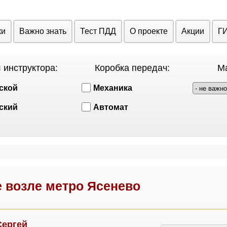
ки
Важно знать
Тест ПДД
О проекте
Акции
Г
 инструктора:
Коробка передач:
Ма
ской
Механика
ский
Автомат
 возле метро Ясенево
Сергей