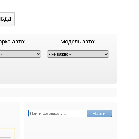
ИБДД
рка авто:
Модель авто:
Найти!