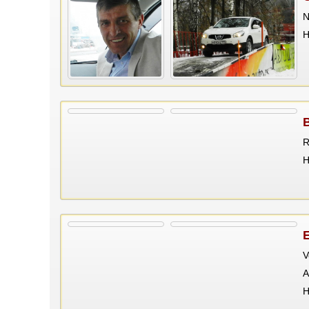
N
Н
R
Н
V
A
Н