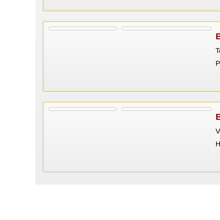
T
P
V
Н