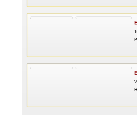
T
P
V
Н