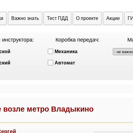
ки
Важно знать
Тест ПДД
О проекте
Акции
Г
 инструктора:
Коробка передач:
Ма
ской
Механика
ский
Автомат
 возле метро Владыкино
Сергей