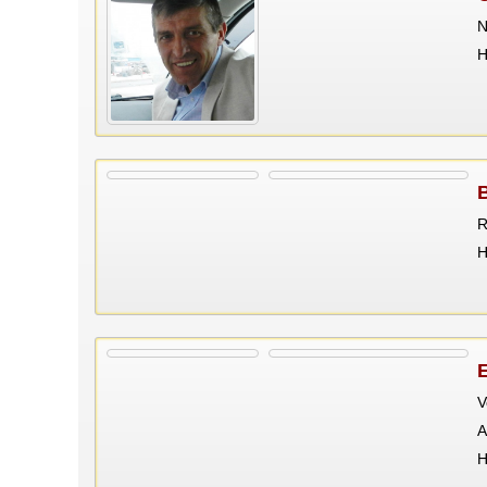
N
Н
R
Н
V
A
Н