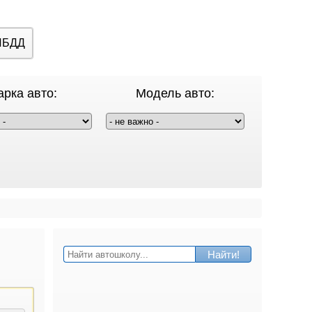
ИБДД
рка авто:
Модель авто:
Найти!