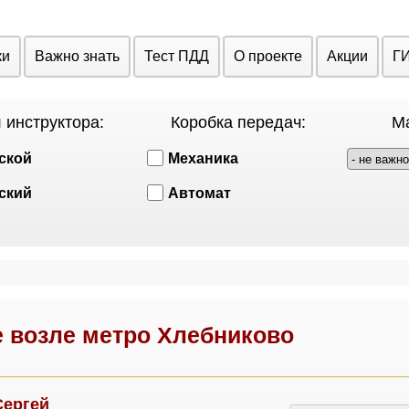
ки
Важно знать
Тест ПДД
О проекте
Акции
Г
 инструктора:
Коробка передач:
Ма
ской
Механика
ский
Автомат
 возле метро Хлебниково
Сергей