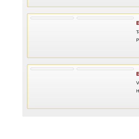
T
P
V
Н