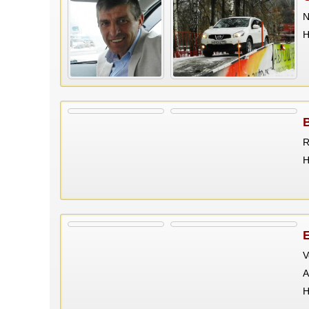
N
Н
R
Н
V
A
Н