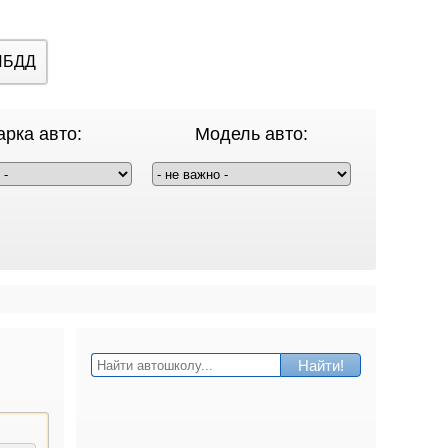
ИБДД
рка авто:
Модель авто:
Найти!