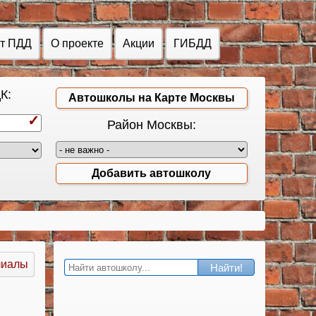
ст ПДД
О проекте
Акции
ГИБДД
К:
Автошколы на Карте Москвы
Район Москвы:
Добавить автошколу
лиалы
Найти!