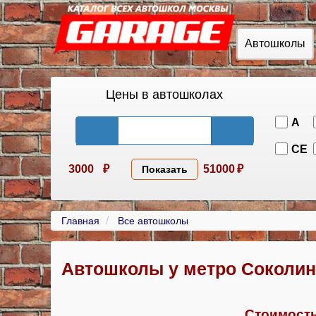
Автошколы
Цены в автошколах
A
CE
3000
₽
51000
₽
Показать
Главная
Все автошколы
Автошколы у метро Соколин
Стоимость