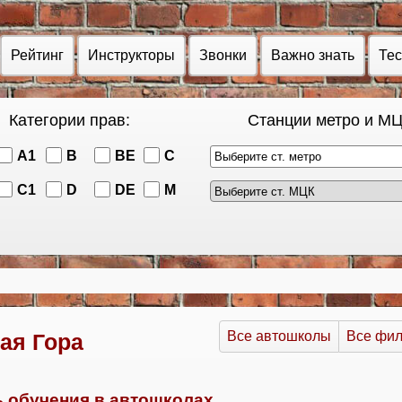
Рейтинг
Инструкторы
Звонки
Важно знать
Те
Категории прав:
Станции метро и МЦ
A1
B
BE
C
Выберите ст. метро
C1
D
DE
M
Все автошколы
Все фи
ая Гора
 обучения в автошколах