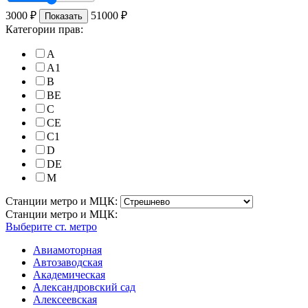
3000
₽
51000
₽
Показать
Категории прав:
A
A1
B
BE
C
CE
C1
D
DE
M
Станции метро и МЦК:
Станции метро и МЦК:
Выберите ст. метро
Авиамоторная
Автозаводская
Академическая
Александровский сад
Алексеевская