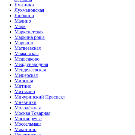
Лужники
Лухмановская
Люблино
Малино
Марк
Марксистская
Марьина роща
Марьино
Матвеевская
Маяковская
Медведково
Международная
Менделеевская
Мещерская
Минская
Митино
Митьково
Мичуринский Проспект
Мнёвники
Молодёжная
Москва Товарная
Москворечье
Моссельмаш
Мякинино
Нагатинская