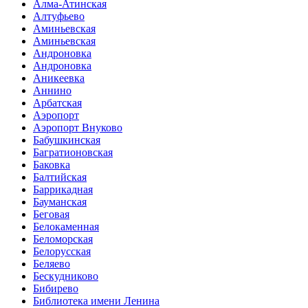
Алма-Атинская
Алтуфьево
Аминьевская
Аминьевская
Андроновка
Андроновка
Аникеевка
Аннино
Арбатская
Аэропорт
Аэропорт Внуково
Бабушкинская
Багратионовская
Баковка
Балтийская
Баррикадная
Бауманская
Беговая
Белокаменная
Беломорская
Белорусская
Беляево
Бескудниково
Бибирево
Библиотека имени Ленина