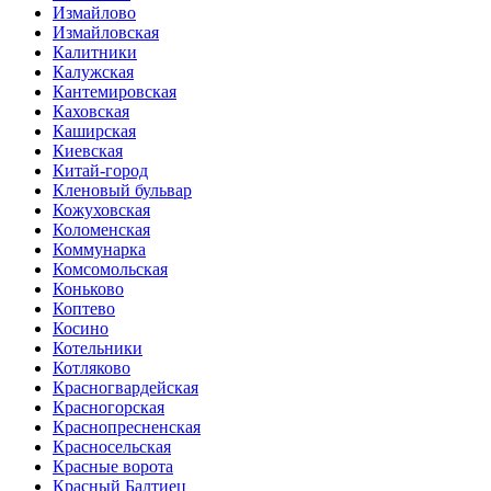
Измайлово
Измайловская
Калитники
Калужская
Кантемировская
Каховская
Каширская
Киевская
Китай-город
Кленовый бульвар
Кожуховская
Коломенская
Коммунарка
Комсомольская
Коньково
Коптево
Косино
Котельники
Котляково
Красногвардейская
Красногорская
Краснопресненская
Красносельская
Красные ворота
Красный Балтиец