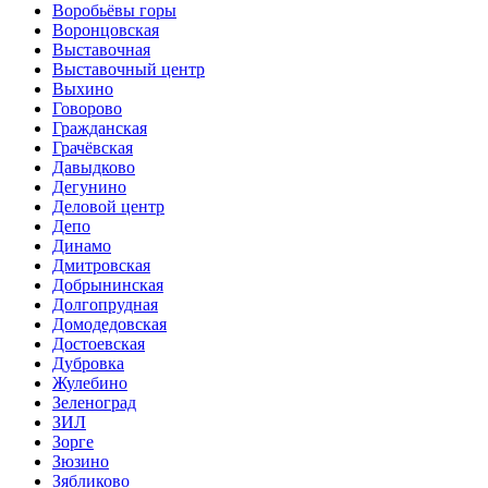
Воробьёвы горы
Воронцовская
Выставочная
Выставочный центр
Выхино
Говорово
Гражданская
Грачёвская
Давыдково
Дегунино
Деловой центр
Депо
Динамо
Дмитровская
Добрынинская
Долгопрудная
Домодедовская
Достоевская
Дубровка
Жулебино
Зеленоград
ЗИЛ
Зорге
Зюзино
Зябликово