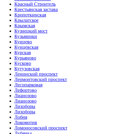
Красный Строитель
Крестьянская застава
Кропоткинская
Крылатское
Крымская
Кузнецкий мост
Кузьминки
Кунцево
Кунцевская
Курская
Курьяново
Кусково
Кутузовская
Ленинский проспект
Лермонтовский проспект
Лесопарковая
Лефортово
Лианозово
Лианозово
Лихоборы
Лихоборы
Лобня
Локомотив
Ломоносовский проспект
Лубянка