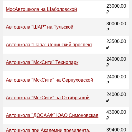
23000.00
МосАвтошкола на Шаболовской
₽
30000.00
Автошкола "ШАР" на Тульской
₽
23500.00
Автошкола "Папа" Ленинский проспект
₽
24000.00
Автошкола "МскСити" Технопарк
₽
24000.00
Автошкола "МскСити" на Серпуховской
₽
24000.00
Автошкола "МскСити" на Октябрьской
₽
43000.00
Автошкола "ДОСААФ" ЮАО Симоновская
₽
39400.00
Автошкола при Академии президента,