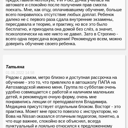
автомате и спокойно после получения прав смогла
поехать. Мне, как отцу, оплачивавшему обучение, больше
всего понравилось отсутствие любых доплат. Ребенок
далеко не с первого раза сдала внутренние экзамены,
пересдавала и теорию, и практику, но все это было
бесплатно, и приходила она домой без слёз, а значит,
психологически на нее никто не давил. Зато в Строгино -
всего одна пересдача вождения! Рекомендую всем, можно
доверить обучение своего ребенка.
Татьяна
01.06.2022 14:58
Рядом с домом, метро близко и доступная рассрочка на
обучение - это то, что привлекло в автошколу ПАПА на
Автозаводской именно меня. Группа по субботам очень
удобно совмещается с работой и наличием маленьких
детей, я рекомендую очную форму, очень мне
понравились лекции от преподавателя Владимира.
Медицина присутствует отдельным блоком. Восторг - это
практика. Может мне просто повезло с инструктором, но
Вова на Nissan оказался отличным педагогом, понятно, а
что еще важнее, спокойно все объяснял, всегда
пунктуальный и лояльно относился к предложенному