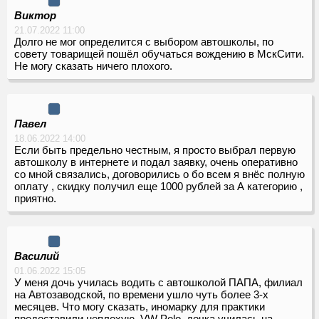
Виктор
21.07.2022 11:00
Долго не мог определится с выбором автошколы, по
совету товарищей пошёл обучаться вождению в МскСити.
Не могу сказать ничего плохого.
Павел
18.06.2022 14:00
Если быть предельно честным, я просто выбрал первую
автошколу в интернете и подал заявку, очень оперативно
со мной связались, договорились о бо всем я внёс полную
оплату , скидку получил еще 1000 рублей за А категорию ,
приятно.
Василий
01.06.2022 15:05
У меня дочь училась водить с автошколой ПАПА, филиал
на Автозаводской, по времени ушло чуть более 3-х
месяцев. Что могу сказать, иномарку для практики
предоставили неплохую, VW Polo, дочка училась на