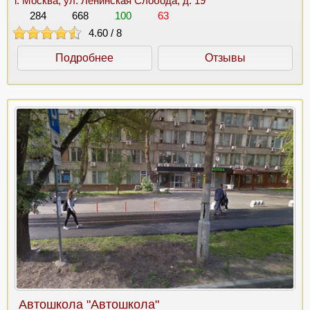
г. Москва, ул. Ленинская Слобода, д. 19
284
668
100
63
4.60
/
8
Подробнее
Отзывы
Автошкола "Автошкола"