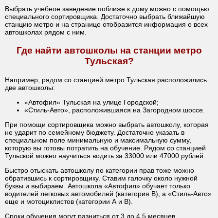
Выбрать учебное заведение поближе к дому можно с помощью
специального сортировщика. Достаточно выбрать ближайшую
станцию метро и на странице отобразится информация о всех
автошколах рядом с ним.
Где найти автошколы на станции метро
Тульская?
Например, рядом со станцией метро Тульская расположились
две автошколы:
«Автофил» Тульская на улице Городской;
«Стиль-Авто», расположившаяся на Загородном шоссе.
При помощи сортировщика можно выбрать автошколу, которая
не ударит по семейному бюджету. Достаточно указать в
специальном поле минимальную и максимальную сумму,
которую вы готовы потратить на обучение. Рядом со станцией
Тульской можно научиться водить за 33000 или 47000 рублей.
Быстро отыскать автошколу по категории прав тоже можно
обратившись к сортировщику. Ставим галочку около нужной
буквы и выбираем. Автошкола «Автофил» обучает только
водителей легковых автомобилей (категория В), а «Стиль-Авто»
еще и мотоциклистов (категории А и В).
Сроки обучения могут разниться от 3 до 4,5 месяцев.