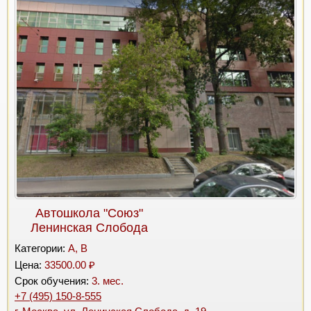
Автошкола "Союз"
Ленинская Слобода
Категории:
A, B
Цена:
33500.00 ₽
Срок обучения:
3. мес.
+7 (495) 150-8-555