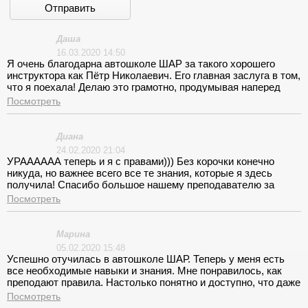
Отправить
Даша
16.03.2020 14:50
Я очень благодарна автошколе ШАР за такого хорошего
инструктора как Пётр Николаевич. Его главная заслуга в том,
что я поехала! Делаю это грамотно, продумывая наперед
свои действия и других участников дорожного движения.
Посмотреть
Особенно тяжело мне даются пешеходы, боюсь их ужас)) Я
посещала утренние лекции по теории. Занятия очень
интересные, пдд разбирали досконально, с примерами,
Диана
учебными видео и даже успели подготовиться к экзаменам.
24.02.2020 21:04
После такой подготовки, экзамены оказались несложными))
УРАААААА теперь и я с правами))) Без корочки конечно
никуда, но важнее всего все те знания, которые я здесь
получила! Спасибо большое нашему преподавателю за
Вадиму Валерьевичу за потрясающе информативные и
Посмотреть
совершенно нескучные лекции. Огромное спасибо моему
инструктору Анне Яковлевне, за терпение и умение
настроить своего ученика на успех)) Страха и неуверенности
Марина
как не бывало. Вождений было много не только на площадке,
05.02.2020 15:48
но и в городе, поэтому мне сейчас я уверенно могу вести
Успешно отучилась в автошколе ШАР. Теперь у меня есть
авто. Очень благодарна автошколе ШАР.
все необходимые навыки и знания. Мне понравилось, как
преподают правила. Настолько понятно и доступно, что даже
к зубрёжке не пришлось прибегать)) На вождение меня
Посмотреть
направили к Николаю Васильевичу. Большое ему спасибо за