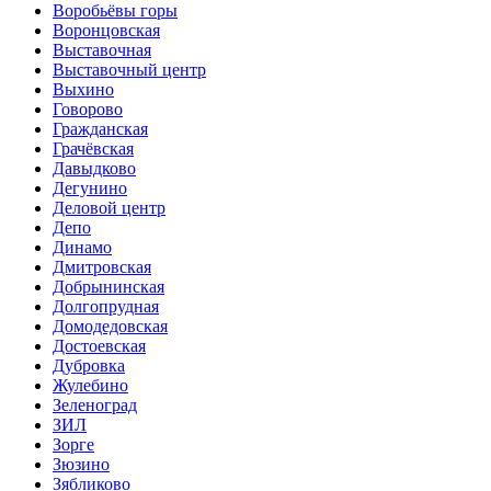
Воробьёвы горы
Воронцовская
Выставочная
Выставочный центр
Выхино
Говорово
Гражданская
Грачёвская
Давыдково
Дегунино
Деловой центр
Депо
Динамо
Дмитровская
Добрынинская
Долгопрудная
Домодедовская
Достоевская
Дубровка
Жулебино
Зеленоград
ЗИЛ
Зорге
Зюзино
Зябликово