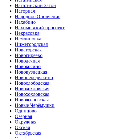
Нагатинский Затон
Нагорная
Народное Ополчение
Нахабино
Нахимовский проспект
Некрасовка
Немчиновка
Нижегородская
Новаторская
Новогиреево
Новодачная
Новокосино
Новокузнецкая
Новопеределкино
Новослободская
Новохохловская
Новохохловская
Новоясеневская
Новые Черёмушки
Одинцово
Озёрная
Окружная
Окская
Октябрьская