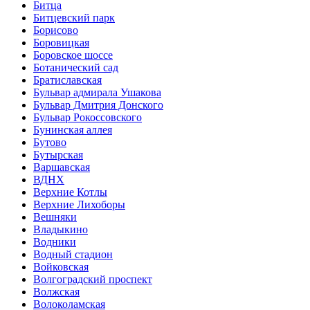
Битца
Битцевский парк
Борисово
Боровицкая
Боровское шоссе
Ботанический сад
Братиславская
Бульвар адмирала Ушакова
Бульвар Дмитрия Донского
Бульвар Рокоссовского
Бунинская аллея
Бутово
Бутырская
Варшавская
ВДНХ
Верхние Котлы
Верхние Лихоборы
Вешняки
Владыкино
Водники
Водный стадион
Войковская
Волгоградский проспект
Волжская
Волоколамская