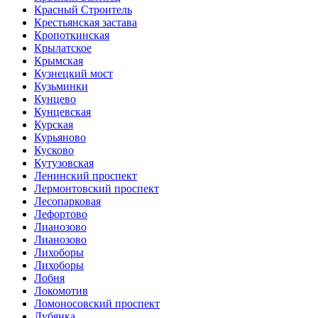
Красный Строитель
Крестьянская застава
Кропоткинская
Крылатское
Крымская
Кузнецкий мост
Кузьминки
Кунцево
Кунцевская
Курская
Курьяново
Кусково
Кутузовская
Ленинский проспект
Лермонтовский проспект
Лесопарковая
Лефортово
Лианозово
Лианозово
Лихоборы
Лихоборы
Лобня
Локомотив
Ломоносовский проспект
Лубянка