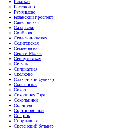
Римская
Ростокино
Румянцево
Рязанский проспект
Савёловская
Саларьево
Свиблово
Севастопольская
Селигерская
Семёновская
Серп и Молот
Серпуховская
Сетунь
Силикатная
Сколково
Славянский бульвар
Смоленская
Сокол
Соколиная Гора
Сокольники
Солнцево
Сортировочная
Спартак
Спортивная
Сретенский бульвар