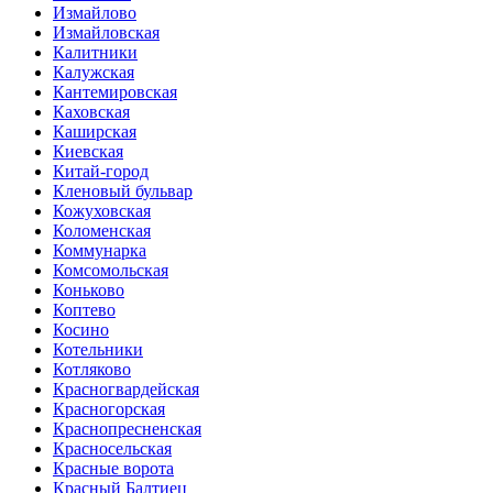
Измайлово
Измайловская
Калитники
Калужская
Кантемировская
Каховская
Каширская
Киевская
Китай-город
Кленовый бульвар
Кожуховская
Коломенская
Коммунарка
Комсомольская
Коньково
Коптево
Косино
Котельники
Котляково
Красногвардейская
Красногорская
Краснопресненская
Красносельская
Красные ворота
Красный Балтиец