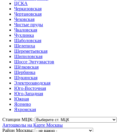
ЦСКА
Черкизовская
Чертановская
Чеховская
Чистые пруды
Чкаловская
Чухлинка
Шаболовская
Шелепиха
Шереметьевская
Шипиловская
Шоссе Энтузиастов
Щёлковская
Щербинка
Щукинская
Электрозаводская
Юго-Восточная
Юго-Западная
Южная
Ясенево
Яхромская
Станции МЦК:
Автошколы на Карте Москвы
Район Москвы: