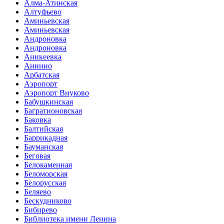
Алма-Атинская
Алтуфьево
Аминьевская
Аминьевская
Андроновка
Андроновка
Аникеевка
Аннино
Арбатская
Аэропорт
Аэропорт Внуково
Бабушкинская
Багратионовская
Баковка
Балтийская
Баррикадная
Бауманская
Беговая
Белокаменная
Беломорская
Белорусская
Беляево
Бескудниково
Бибирево
Библиотека имени Ленина