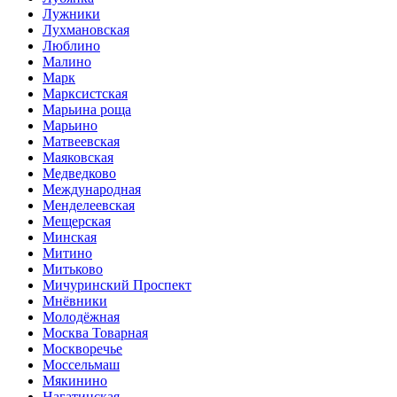
Лужники
Лухмановская
Люблино
Малино
Марк
Марксистская
Марьина роща
Марьино
Матвеевская
Маяковская
Медведково
Международная
Менделеевская
Мещерская
Минская
Митино
Митьково
Мичуринский Проспект
Мнёвники
Молодёжная
Москва Товарная
Москворечье
Моссельмаш
Мякинино
Нагатинская