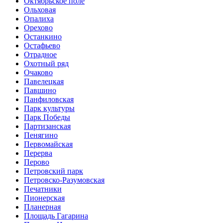
Октябрьское поле
Ольховая
Опалиха
Орехово
Останкино
Остафьево
Отрадное
Охотный ряд
Очаково
Павелецкая
Павшино
Панфиловская
Парк культуры
Парк Победы
Партизанская
Пенягино
Первомайская
Перерва
Перово
Петровский парк
Петровско-Разумовская
Печатники
Пионерская
Планерная
Площадь Гагарина