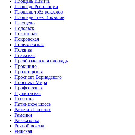
Площадь Ильича
Площадь Революции
Площадь трёх вокзалов
Площадь Трёх Вокзалов
Плющево
Подольск
Поклонная
Покровская
Полежаевская
Полянка
Пражская
Преображенская площадь
Прокшино
Пролетарская
Проспект Вернадского
Проспект Мира
Профсоюзная
Пушкинская
Пыхтино
Пятницкое шоссе
Рабочий Посёлок
Раменки
Рассказовка
Речной вокзал
Рижская