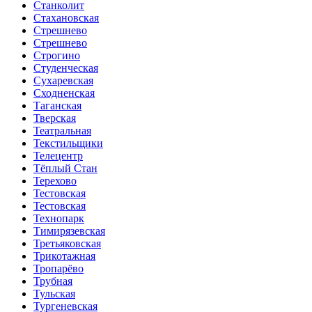
Станколит
Стахановская
Стрешнево
Стрешнево
Строгино
Студенческая
Сухаревская
Сходненская
Таганская
Тверская
Театральная
Текстильщики
Телецентр
Тёплый Стан
Терехово
Тестовская
Тестовская
Технопарк
Тимирязевская
Третьяковская
Трикотажная
Тропарёво
Трубная
Тульская
Тургеневская