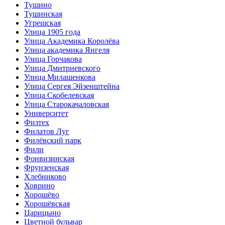
Тушино
Тушинская
Угрешская
Улица 1905 года
Улица Академика Королёва
Улица академика Янгеля
Улица Горчакова
Улица Дмитриевского
Улица Милашенкова
Улица Сергея Эйзенштейна
Улица Скобелевская
Улица Старокачаловская
Университет
Физтех
Филатов Луг
Филёвский парк
Фили
Фонвизинская
Фрунзенская
Хлебниково
Ховрино
Хорошёво
Хорошёвская
Царицыно
Цветной бульвар