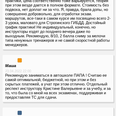
практики, цена соответственно тоже варьируется, теория
при этом везде дается в полном формате. Стоимость без
подвоха, нет доплат ни за что. Я, правда, брала допы, но
совершенно добровольно, для отработки экзам.
маршрутов, все-таки в самом курсе им посвящено всего 2-
3 урока, маловато для Строгинского ГИБДД. Достойный
график практики! Не индивидуальный, конечно, но
инструкторы ездят до позднего вечера даже по
выходным. Рекомендую, 8/10, 2 балла сниму за мелочи
типа ненужных тренажеров и не самой скоростной работы
менеджеров.
Маша
23.04.2022 22:00
Рекомендую заниматься в автошколе ПАПА ! Считаю ее
самой оптимальной, бюджетной, но при этом и без
скрытых платежей, а учат при этом отлично. Отдельный
респект инструктору Кристине Валерьевне и за учебу, и за
то, что была со мной на всех экзаменах, поддерживая и
предоставляя ТС для сдачи.