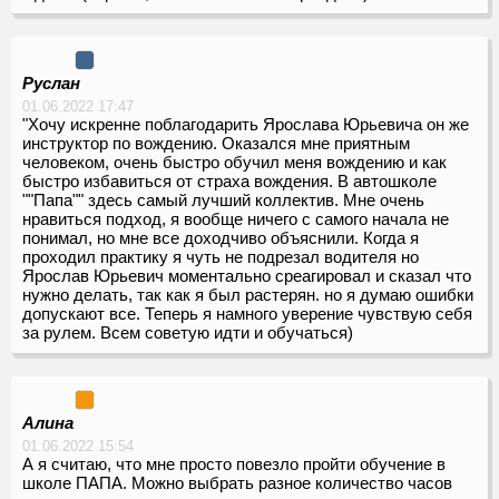
Руслан
01.06.2022 17:47
"Хочу искренне поблагодарить Ярослава Юрьевича он же
инструктор по вождению. Оказался мне приятным
человеком, очень быстро обучил меня вождению и как
быстро избавиться от страха вождения. В автошколе
""Папа"" здесь самый лучший коллектив. Мне очень
нравиться подход, я вообще ничего с самого начала не
понимал, но мне все доходчиво объяснили. Когда я
проходил практику я чуть не подрезал водителя но
Ярослав Юрьевич моментально среагировал и сказал что
нужно делать, так как я был растерян. но я думаю ошибки
допускают все. Теперь я намного уверение чувствую себя
за рулем. Всем советую идти и обучаться)
Алина
01.06.2022 15:54
А я считаю, что мне просто повезло пройти обучение в
школе ПАПА. Можно выбрать разное количество часов