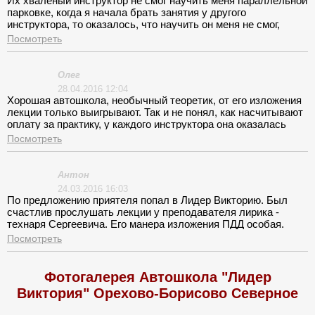
Их хваленый инструктор не смог научить меня параллельной
парковке, когда я начала брать занятия у другого
инструктора, то оказалось, что научить он меня не смог,
потому что сам не знал, как правильно выполнить это
Посмотреть
упражнение.
Олег
28.04.2016 12:04
Хорошая автошкола, необычный теоретик, от его изложения
лекции только выигрывают. Так и не понял, как насчитывают
оплату за практику, у каждого инструктора она оказалась
своя. В городе катались по менее оживленным улицам.
Посмотреть
Антон
24.03.2016 16:03
По предложению приятеля попал в Лидер Викторию. Был
счастлив прослушать лекции у преподавателя лирика -
технаря Сергеевича. Его манера изложения ПДД особая.
Запомнится навечно. Были нюансы, огорчающие пребывание
Посмотреть
в заведении. Позже выяснил необходимость
преждевременности решения вопроса с инструктором.
Успешная сдача заключительных экзаменов в ГИБДД,
Фотогалерея Автошкола "Лидер
зависела от положительного договора инструктора с
Виктория" Орехово-Борисово Северное
инспектором. Там своя схема.