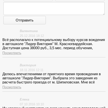
Отправить
Валентина
25.12.2016 18:12
Всё располагало к потенциальному выбору курсов вождения
в автошколе "Лидер Виктория" М. Красногвардейская.
Доступная цена 38000 руб., 3,5 мес. период обучения,
современное оснащение учебной базы. Определилась с
Посмотреть
выбором и не пожалела. Работают настоящие
профессионалы заинтересованные в выпуске
автолюбителей.
Виктория
18.11.2016 12:11
Делюсь впечатлениями от приятного время провождения в
автошколе "Лидер-Виктория". Выбрала это заведения из
расчета быстрого проезда от м. Шипиловская. Мне всё
понравилось и оперативность в решении вопросов (Молодец
Посмотреть
Карина!). Уровень знаний теории преподнесен Сергей
Сергеевичем выше всех похвал. Практика удовлетворила
работников ГИБДД. Езжу я отлично. Спасибо всем
Елена
сотрудникам.
07.10.2016 10:10