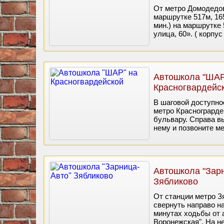
От метро Домодедовс
маршрутке 517м, 165
мин.) на маршрутке
улица, 60». ( корпус 
Автошкола "ШАР
Красногвардейс
В шаговой доступно
метро Краснограрде
бульвару. Справа в
нему и позвоните ме
Автошкола "Зар
Зябликово
От станции метро З
свернуть направо н
минутах ходьбы от 
Воронежская". На н