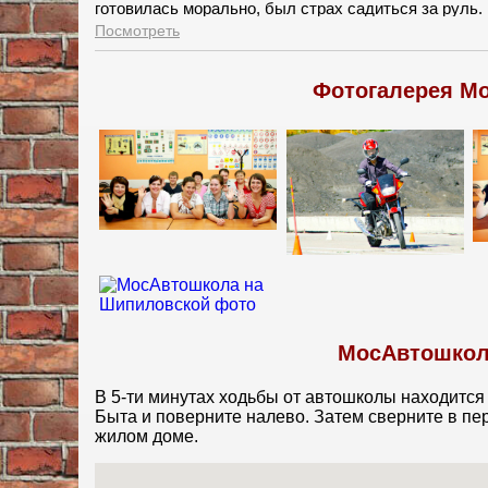
готовилась морально, был страх садиться за руль.
поможет побороть свой страх, так и получилось. С
Посмотреть
водитель. Спасибо МосАвтошколе за хороших учит
Фотогалерея М
МосАвтошкола
В 5-ти минутах ходьбы от автошколы находится
Быта и поверните налево. Затем сверните в пе
жилом доме.