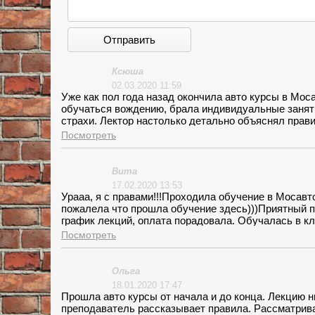
Отправить
Ксюша
02.03.2020 11:59
Уже как пол года назад окончила авто курсы в Мос
обучаться вождению, брала индивидуальные заняти
страхи. Лектор настолько детально объяснял прави
же огромная благодарность инструктору по вождени
Посмотреть
страха, а с уверенностью в себе))
Вита
17.02.2020 13:53
Урааа, я с правами!!!Проходила обучение в Мосавт
пожалела что прошла обучение здесь)))Приятный п
график лекций, оплата порадовала. Обучалась в к
объяснял правила дорожного движения. Было множе
Посмотреть
как правильно трогаться, и сцепление и газ. Как же
терпеливо выдержал мои муки. И у меня все получи
Ольга
18.01.2020 17:47
Прошла авто курсы от начала и до конца. Лекцию н
преподаватель рассказывает правила. Рассматрива