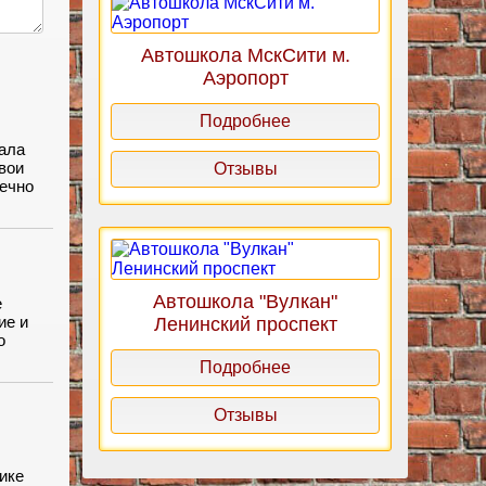
Автошкола МскСити м.
Аэропорт
Подробнее
жала
вои
Отзывы
нечно
 без
Автошкола "Вулкан"
е
ие и
Ленинский проспект
о
зучали
Подробнее
уктор
Отзывы
ике