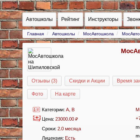
Автошколы
Рейтинг
Инструкторы
Звон
Главная
Автошколы
МосАвтошкола
МосАвто
МосАв
Отзывы (3)
Скидки и Акции
Время за
Фото
На карте
Категории:
A
,
B
М
+
Цена:
23000.00
₽
m
Сроки:
2.0 месяца
m
Лицензия:
Есть