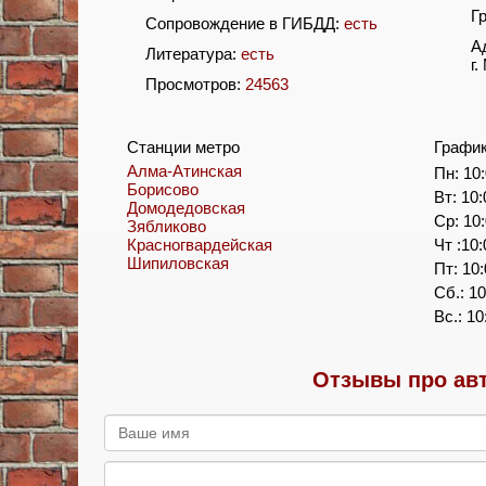
Г
Сопровождение в ГИБДД:
есть
А
Литература:
есть
г
Просмотров:
24563
Станции метро
Графи
Алма-Атинская
Пн: 10:
Борисово
Вт: 10:
Домодедовская
Ср: 10:
Зябликово
Красногвардейская
Чт :10:
Шипиловская
Пт: 10:
Сб.: 10
Вс.: 10
Отзывы про ав