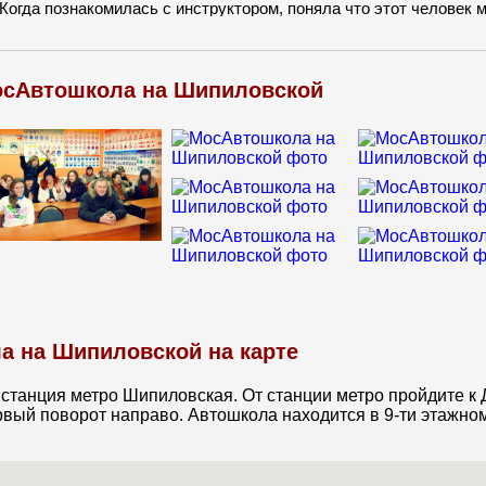
 Когда познакомилась с инструктором, поняла что этот человек 
покойный, общительный и очень терпеливый человек. Теперь я 
елей))
осАвтошкола на Шипиловской
 на Шипиловской на карте
 станция метро Шипиловская. От станции метро пройдите к
рвый поворот направо. Автошкола находится в 9-ти этажно