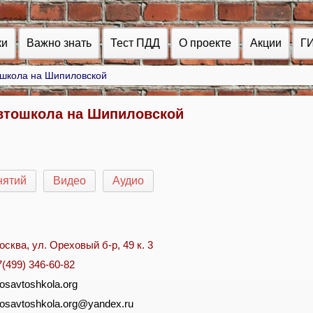
ки
Важно знать
Тест ПДД
О проекте
Акции
Г
школа на Шипиловской
тошкола на Шипиловской
нятий
Видео
Аудио
осква, ул. Ореховый б-р, 49 к. 3
7(499) 346-60-82
osavtoshkola.org
osavtoshkola.org@yandex.ru