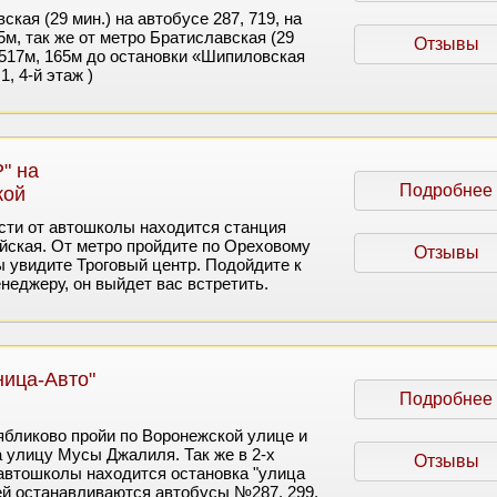
кая (29 мин.) на автобусе 287, 719, на
м, так же от метро Братиславская (29
Отзывы
 517м, 165м до остановки «Шипиловская
1, 4-й этаж )
" на
Подробнее
кой
сти от автошколы находится станция
йская. От метро пройдите по Ореховому
Отзывы
ы увидите Троговый центр. Подойдите к
неджеру, он выйдет вас встретить.
ница-Авто"
Подробнее
ябликово пройи по Воронежской улице и
а улицу Мусы Джалиля. Так же в 2-х
Отзывы
автошколы находится остановка "улица
ей останавливаются автобусы №287, 299,