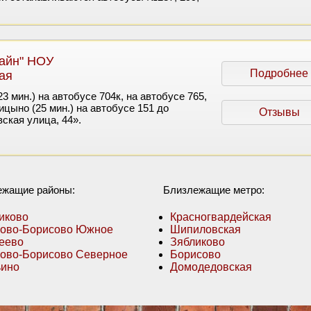
айн" НОУ
Подробнее
ая
3 мин.) на автобусе 704к, на автобусе 765,
ицыно (25 мин.) на автобусе 151 до
Отзывы
ская улица, 44».
ежащие районы:
Близлежащие метро:
иково
Красногвардейская
ово-Борисово Южное
Шипиловская
еево
Зябликово
ово-Борисово Северное
Борисово
ино
Домодедовская