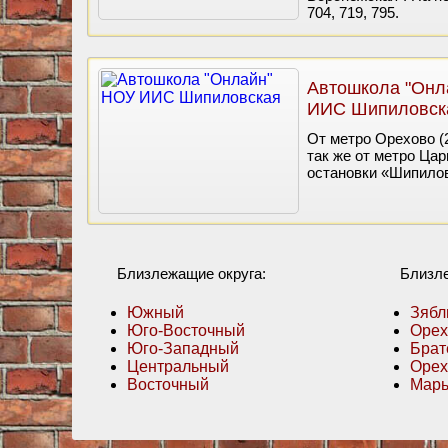
704, 719, 795.
Автошкола "Онл
ИИС Шипиловск
От метро Орехово (2
так же от метро Цар
остановки «Шипилов
Близлежащие округа:
Близл
Южный
Зябл
Юго-Восточный
Орех
Юго-Западный
Брат
Центральный
Орех
Восточный
Марь