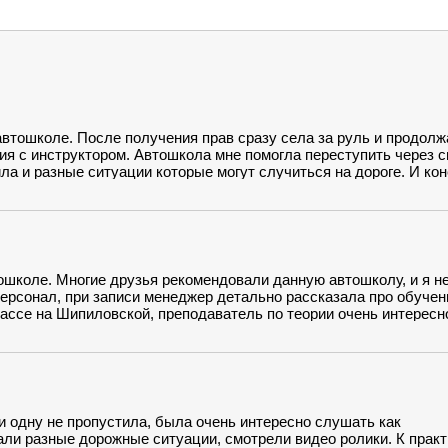
автошколе. После получения прав сразу села за руль и продол
я с инструктором. Автошкола мне помогла переступить через с
ла и разные ситуации которые могут случиться на дороге. И ко
ю, вы мне помогли побороть свой страх. Теперь сажусь за руль
ошколе. Многие друзья рекомендовали данную автошколу, и я н
ерсонал, при записи менеджер детально рассказала про обучен
лассе на Шипиловской, преподаватель по теории очень интересн
ство примеров из жизни. Первое занятие было на площадки, и
 долго я не могла понять как правильно это делать, но мой инстр
лось)))
и одну не пропустила, была очень интересно слушать как
ли разные дорожные ситуации, смотрели видео ролики. К практ