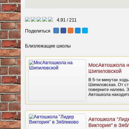
4.91
/
211
Поделиться
Близлежащие школы
МосАвтошкола 
Шипиловской
В 5-ти минутах ход
Шипиловская. От ст
поверните налево. 
Автошкола находитс
Автошкола "Лид
Виктория" в Зяб