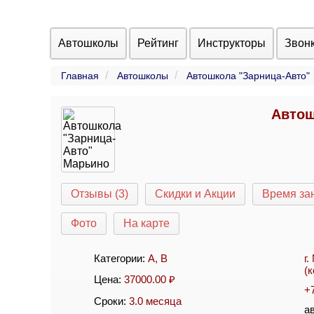
Автошколы
Рейтинг
Инструкторы
Звон
Главная
Автошколы
Автошкола "Зарница-Авто"
Автош
Отзывы (3)
Скидки и Акции
Время за
Фото
На карте
Категории:
A
,
B
г
(
Цена:
37000.00
₽
+
Сроки:
3.0 месяца
а