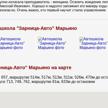
упно излагала преподаватель - женщина. Освоить вождение лег
иколай Иванович. Хорошо и надолго запомнил его манеру езды
безопасно. Очень важно, кто первый научит стилю управлением
школа "Зарница-Авто" Марьино
ница-Авто" Марьино на карте
, 657, маршрутке 514м, 517м, 513м, 511м, 526м, 470м до ос
усе 713, 749, 762, маршрутке 81м, 633м до остановки