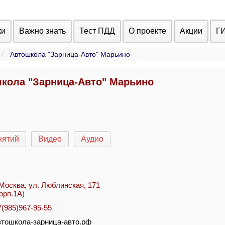
ки
Важно знать
Тест ПДД
О проекте
Акции
Г
Автошкола "Зарница-Авто" Марьино
кола "Зарница-Авто" Марьино
нятий
Видео
Аудио
. Москва, ул. Люблинская, 171
корп.1А)
7(985)967-95-55
втошкола-зарница-авто.рф