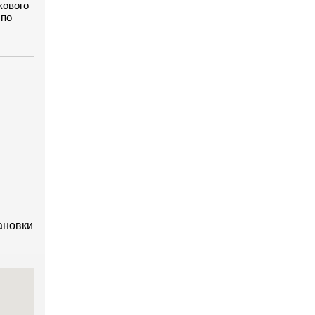
кового
 по
тановки