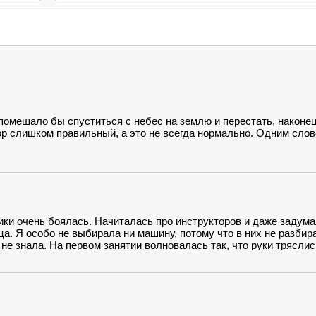
помешало бы спуститься с небес на землю и перестать, наконец
тор слишком правильный, а это не всегда нормально. Одним сло
ики очень боялась. Начиталась про инструкторов и даже задум
ца. Я особо не выбирала ни машину, потому что в них не разбир
 не знала. На первом занятии волновалась так, что руки тряслис
расслабилась и даже смогла ответить шуткой на шутку инструкто