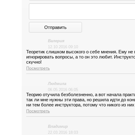
Отправить
Валерия
12.10.2016 09:10
Теоретик слишком высокого о себе мнения. Ему не 
игнорировать вопросы, а то он это любит. Инструк
скучно!
Посмотреть
Людмила
06.05.2016 06:05
Теорию отучила безболезненно, а вот начала практ
так ли мне нужны эти права, но решила идти до кон
ни тем более инструктора, потому что никого из них
даже как-то не заметила на каком этапе занятия я 
Посмотреть
Больше страха у меня не было!
Владимир
22.03.2016 18:03