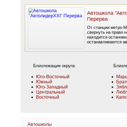
Автошкола "Авт
Перерва
От станции метро М
свернуть на право 
находится остановк
останавливаются авт
Близлежащие округа:
Близл
Юго-Восточный
Марь
Южный
Брат
Юго-Западный
Зябл
Центральный
Люб
Восточный
Капо
Автошколы