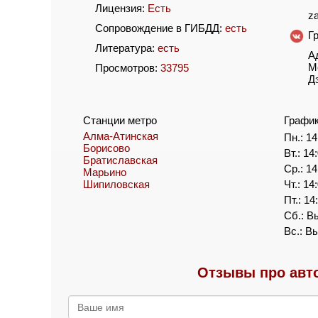
Лицензия:
Есть
z
Сопровождение в ГИБДД:
есть
Г
Литература:
есть
А
М
Просмотров:
33795
Д
Станции метро
Графи
Алма-Атинская
Пн.: 14
Борисово
Вт.: 14
Братиславская
Ср.: 14
Марьино
Шипиловская
Чт.: 14
Пт.: 14
Сб.: В
Вс.: В
Отзывы про авт