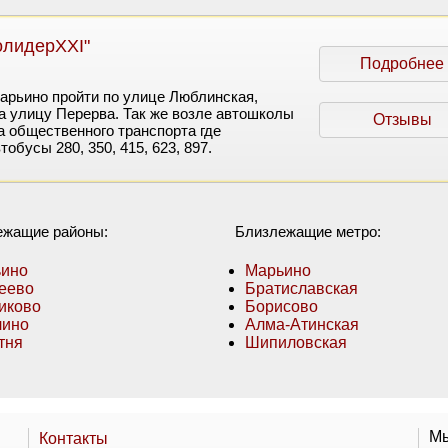
олидерХХI"
Подробнее
арьино пройти по улице Люблинская,
на улицу Перерва. Так же возле автошколы
Отзывы
а общественного транспорта где
обусы 280, 350, 415, 623, 897.
ежащие районы:
Близлежащие метро:
ино
Марьино
еево
Братиславская
иково
Борисово
лино
Алма-Атинская
тня
Шипиловская
Мы
Контакты