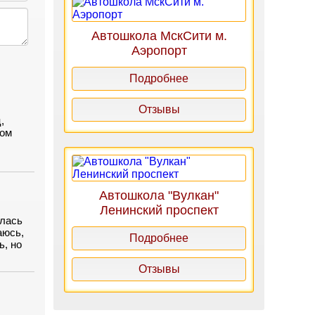
Автошкола МскСити м.
Аэропорт
Подробнее
Отзывы
,
вом
Автошкола "Вулкан"
Ленинский проспект
алась
аюсь,
Подробнее
ь, но
ра.
Отзывы