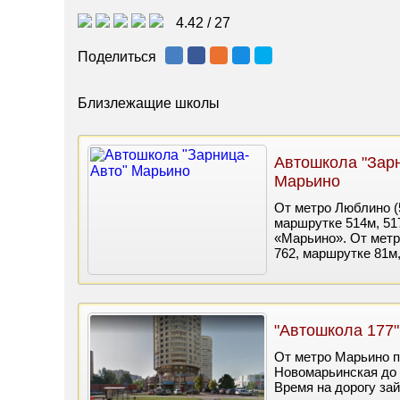
4.42
/
27
Поделиться
Близлежащие школы
Автошкола "Зар
Марьино
От метро Люблино (5
маршрутке 514м, 517
«Марьино». От метро
762, маршрутке 81м
"Автошкола 177
От метро Марьино п
Новомарьинская до 
Время на дорогу зай