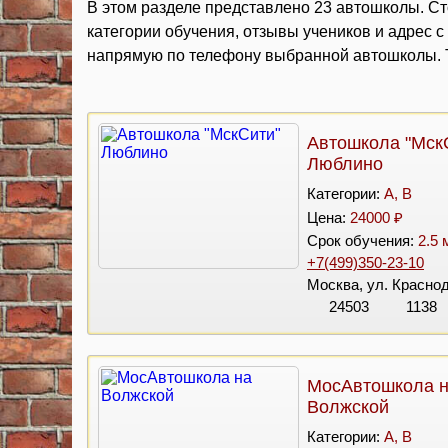
В этом разделе представлено 23 автошколы. Ст
категории обучения, отзывы учеников и адрес 
напрямую по телефону выбранной автошколы. Т
Автошкола "Мск
Люблино
Категории:
A, B
Цена:
24000 ₽
Срок обучения:
2.5 
+7(499)350-23-10
Москва, ул. Краснод
24503
1138
МосАвтошкола 
Волжской
Категории:
A, B