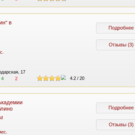
ин" в
Подробнее
Отзывы (3)
с.
одарская, 17
4.2
/
20
4
2
Академии
Подробнее
блино
 M
Отзывы (3)
мес.