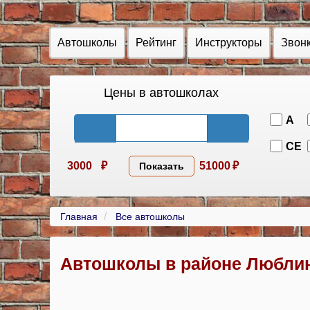
Автошколы
Рейтинг
Инструкторы
Звон
Цены в автошколах
A
CE
3000
₽
51000
₽
Показать
Главная
Все автошколы
Автошколы в районе Любли