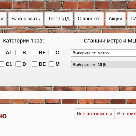
ки
Важно знать
Тест ПДД
О проекте
Акции
Г
Категории прав:
Станции метро и МЦ
A1
B
BE
C
Выберите ст. метро
C1
D
DE
M
Все автошколы
Все фи
но