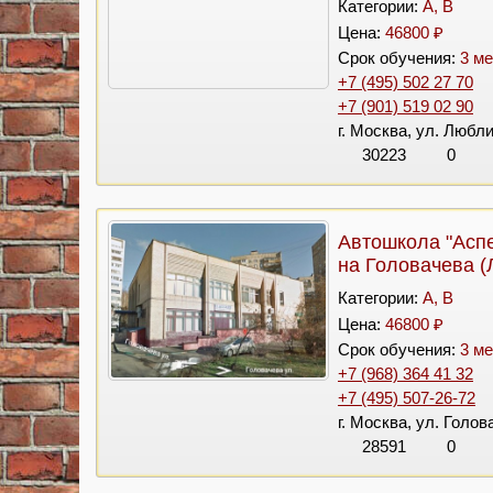
Категории:
A, B
Цена:
46800 ₽
Срок обучения:
3 ме
+7 (495) 502 27 70
+7 (901) 519 02 90
г. Москва, ул. Любл
30223
0
Автошкола "Аспе
на Головачева (
Категории:
A, B
Цена:
46800 ₽
Срок обучения:
3 ме
+7 (968) 364 41 32
+7 (495) 507-26-72
г. Москва, ул. Голов
28591
0