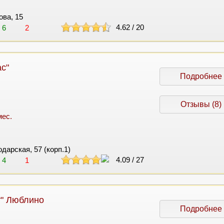
ова, 15
4.62
/
20
6
2
с"
Подробнее
Отзывы (8)
мес.
одарская, 57 (корп.1)
4.09
/
27
4
1
т" Люблино
Подробнее