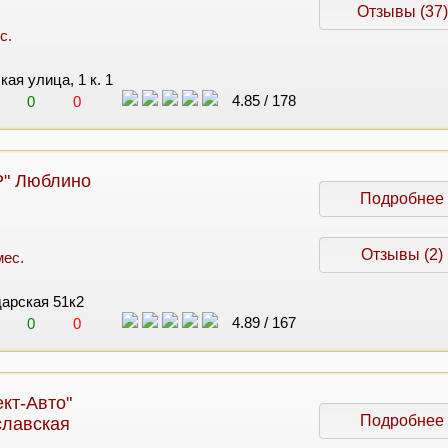
Отзывы (37)
с.
ая улица, 1 к. 1
4.85
/
178
0
0
Р" Люблино
Подробнее
Отзывы (2)
мес.
дарская 51к2
4.89
/
167
0
0
кт-Авто"
Подробнее
славская