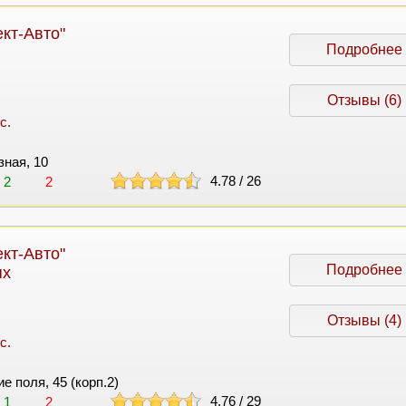
кт-Авто"
Подробнее
Отзывы (6)
с.
зная, 10
4.78
/
26
2
2
кт-Авто"
Подробнее
ях
Отзывы (4)
с.
ие поля, 45 (корп.2)
4.76
/
29
1
2