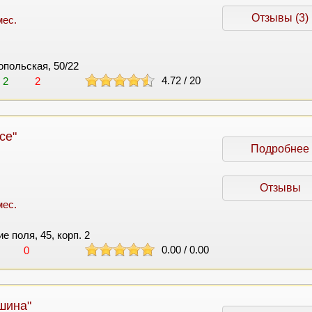
Отзывы (3)
мес.
ропольская, 50/22
4.72
/
20
2
2
се"
Подробнее
Отзывы
мес.
ие поля, 45, корп. 2
0.00
/
0.00
0
шина"