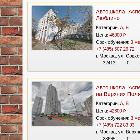
Автошкола "Аспе
Люблино
Категории:
A, B
Цена:
46800 ₽
Срок обучения:
3 ме
+7 (495) 507 26 72
г. Москва, ул. Совхо
32413
0
Автошкола "Аспе
на Верхних Пол
Категории:
A, B
Цена:
42600 ₽
Срок обучения:
3 ме
+7 (499) 722 83 93
г. Москва, ул. Верхн
28695
0