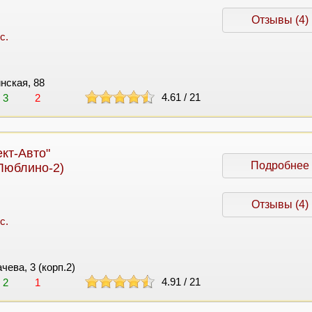
Отзывы (4)
с.
инская, 88
4.61
/
21
3
2
кт-Авто"
Подробнее
Люблино-2)
Отзывы (4)
с.
ачева, 3 (корп.2)
4.91
/
21
2
1