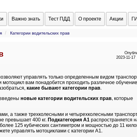
ки
Важно знать
Тест ПДД
О проекте
Акции
Г
я
Категории водительских прав
в
Опубл
2023-11-17 
 позволяют управлять только определенным видом транспор
 и мотоцикл вам понадобится проходить различное обучение
азобраться,
какие бывают категории прав
.
 введены
новые категории водительских прав
, которые
ами, а также трехколесными и четырехколесными транспо
не превышает 400 кг.
Подкатегория
А1
распространяется н
более 125 кубических сантиметром и мощностью до 11 килов
жете управлять мотоциклами с категории А1.