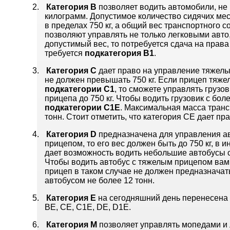
2.
Категория
B
позволяет водить автомобили, не
килограмм. Допустимое количество сидячих мест
в пределах 750 кг, а общий вес транспортного 
позволяют управлять не только легковыми авто
допустимый вес, то потребуется сдача на прав
требуется
подкатегория
В1
.
3.
Категория
С
дает право на управление тяжелым
не должен превышать 750 кг. Если прицеп тяже
подкатегории
С1
, то сможете управлять грузо
прицепа до 750 кг. Чтобы водить грузовик с б
подкатегории
С1Е
. Максимальная масса транс
тонн. Стоит отметить, что категория СЕ дает 
4.
Категория
D
предназначена для управления ав
прицепом, то его вес должен быть до 750 кг, в
дает возможность водить небольшие автобусы с к
Чтобы водить автобус с тяжелым прицепом ва
прицеп в таком случае не должен предназначат
автобусом не более 12 тонн.
5.
Категория Е
на сегодняшний день перенесена
BE
,
CE
,
C
1
E
,
DE
,
D
1
E
.
6.
Категория М
позволяет управлять мопедами и