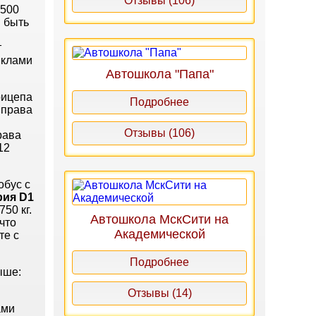
Отзывы (106)
3500
н быть
т
иклами
Автошкола "Папа"
рицепа
Подробнее
 права
Отзывы (106)
рава
12
обус с
рия
D
1
50 кг.
Автошкола МскСити на
 что
Академической
те с
Подробнее
ыше:
Отзывы (14)
ами