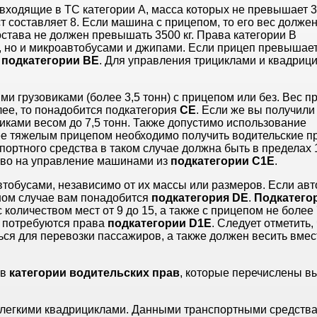
 входящие в ТС категории А, масса которых не превышает 
 составляет 8. Если машина с прицепом, то его вес долже
состава не должен превышать 3500 кг. Права категории В
, но и микроавтобусами и джипами. Если прицеп превышае
а
подкатегории
ВЕ
. Для управления трициклами и квадриц
и грузовиками (более 3,5 тонн) с прицепом или без. Вес п
лее, то понадобится подкатегория
СЕ
. Если же вы получили
виками весом до 7,5 тонн. Также допустимо использование
олее тяжелым прицепом необходимо получить водительские п
портного средства в таком случае должна быть в пределах 
право на управление машинами из
подкатегории С1Е
.
тобусами, независимо от их массы или размеров. Если авт
 ином случае вам понадобится
подкатегория
DE
.
Подкатего
оличеством мест от 9 до 15, а также с прицепом не более 7
м потребуются права
подкатегории
D
1
E
. Следует отметить,
ься для перевозки пассажиров, а также должен весить вмес
 в
категории водительских прав
, которые перечислены в
 легкими квадрициклами. Данными транспортными средств