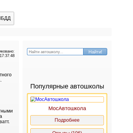
ИБДД
иковано:
Найти!
17:37:48
тного
.
Популярные автошколы
МосАвтошкола
ртными
а
Подробнее
атт.