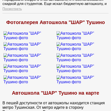
скидкой для студентов. Еще искал бюджетную автошколу, и
вот я ее нашел!!Стоимость обрадовала, для студента то что
Посмотреть
нужно. Приступил к лекциям, интересно и очень понятно все
объяснялось. Вождение проходило интересно с юмором и в
спокойной обстановке. И вот пришел день сдачи экзаменов,
Фотогалерея Автошкола "ШАР" Тушино
сдал на отлично. И теперь вожу автомобиль с большим
багажом знаний и опыта!!
Автошкола "ШАР" Тушино на карте
В пешей доступности от автошколы находится станция
метро Тушинская. От метро идите в сторону