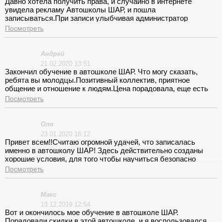
Давно хотела получить права, и случайно в интернете
увидела рекламу Автошколы ШАР, и пошла
записываться.При записи улыбчивая администратор
рассказала про оплату и срок обучения.Выдала учебник по
Посмотреть
ПДД, бесплатно)))Осталась очень довольна обучением,
классные преподаватели, всё понятно объясняют, и не мало
важно удобно добираться, рядом с домом.Площадка для
Андрей
практики находилась рядом с метро.Рекомендую всем эту
21.02.2020 13:51
Автошколу.
Закончил обучение в автошколе ШАР. Что могу сказать,
ребята вы молодцы.Позитивный коллектив, приятное
общение и отношение к людям.Цена порадовала, еще есть
возможность оплаты по частям.Брал стандартный курс на
Посмотреть
механике.Теория проходила интересно, с юмором и
примерами. Инструктор Степан классный мужик.Все четко
рассказывал, время занятий проходили без задержки, и
Оля
проводились полностью.Хватило часов вождения
23.01.2020 16:12
сполна.Экзамены сдал сразу с первого раза.
Привет всем!!Считаю огромной удачей, что записалась
именно в автошколу ШАР! Здесь действительно созданы
хорошие условия, для того чтобы научиться безопасно
водить автомобиль!Лекции преподавал Виктор, рассказывал
Посмотреть
интересно, много разных дорожных ситуаций
разобрали.Огромное спасибо за индивидуально
составленные занятия по вождению.Мой инструктор Сергей,
Макс
помог разобраться в машине и как правильно ее водить.
13.12.2019 12:54
Вот и окончилось мое обучение в автошколе ШАР.
Порадовали скидки в этой автошколе, и я воспользовался