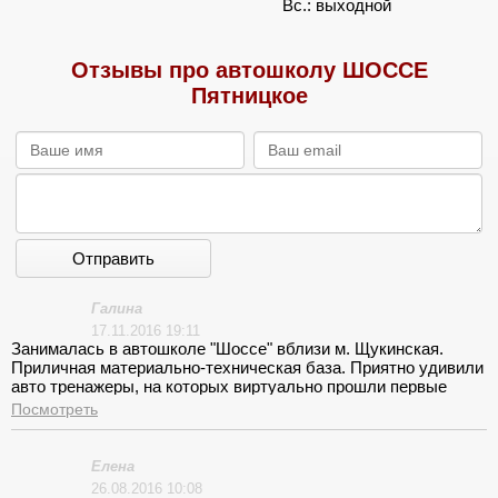
Вс.: выходной
Отзывы про автошколу ШОССЕ
Пятницкое
Отправить
Галина
17.11.2016 19:11
Занималась в автошколе "Шоссе" вблизи м. Щукинская.
Приличная материально-техническая база. Приятно удивили
авто тренажеры, на которых виртуально прошли первые
навыки вождения. Учебная площадка в г. Дзержинский в
Посмотреть
соответствии с требуемыми нормами. Срок обучения 3, 5
мес. выдержали.
Елена
26.08.2016 10:08