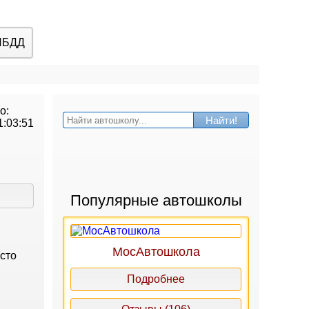
ИБДД
о:
Найти!
1:03:51
Популярные автошколы
МосАвтошкола
есто
Подробнее