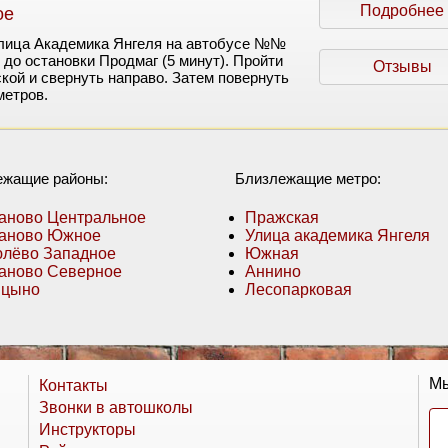
Подробнее
ое
Улица Академика Янгеля на автобусе №№
 до остановки Продмаг (5 минут). Пройти
Отзывы
кой и свернуть направо. Затем повернуть
метров.
ежащие районы:
Близлежащие метро:
аново Центральное
Пражская
аново Южное
Улица академика Янгеля
лёво Западное
Южная
аново Северное
Аннино
ицыно
Лесопарковая
Мы
Контакты
Звонки в автошколы
Инструкторы