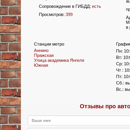
au
Сопровождение в ГИБДД:
есть
n
Просмотров:
399
А
М
в
Станции метро
Графи
Аннино
Пн: 10:
Пражская
Вт: 10:
Улица академика Янгеля
Ср: 10:
Южная
Чт : 10
Пт: 10:
Сб.: в
Вс.: в
Отзывы про авто