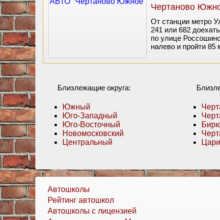
Чертаново Южн
От станции метро 
241 или 682 доехать
по улице Россошинс
налево и пройти 85 
Близлежащие округа:
Близл
Южный
Черт
Юго-Западный
Черт
Юго-Восточный
Бирю
Новомосковский
Черт
Центральный
Цар
Автошколы
Рейтинг автошкол
Автошколы с лицензией