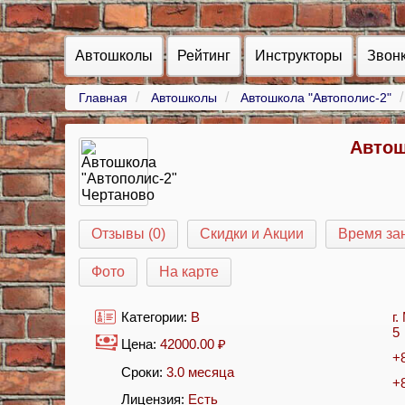
Автошколы
Рейтинг
Инструкторы
Звон
Главная
Автошколы
Автошкола "Автополис-2"
Автош
Отзывы (0)
Скидки и Акции
Время за
Фото
На карте
Категории:
B
г
5
Цена:
42000.00
₽
+
Сроки:
3.0 месяца
+
Лицензия:
Есть