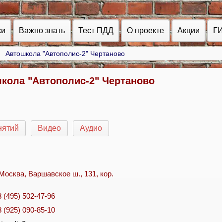
ки
Важно знать
Тест ПДД
О проекте
Акции
Г
Автошкола "Автополис-2" Чертаново
кола "Автополис-2" Чертаново
нятий
Видео
Аудио
. Москва, Варшавское ш., 131, кор.
8 (495) 502-47-96
8 (925) 090-85-10