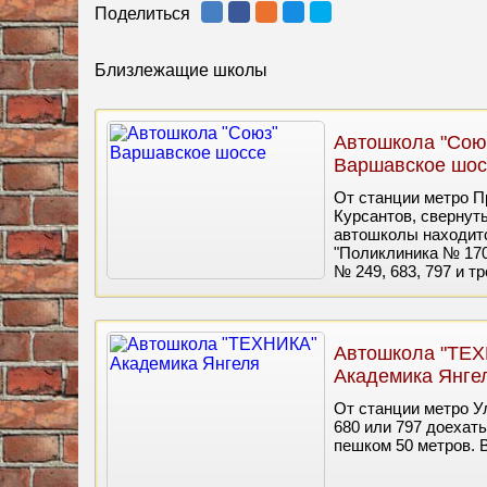
Поделиться
Близлежащие школы
Автошкола "Сою
Варшавское шос
От станции метро П
Курсантов, свернут
автошколы находитс
"Поликлиника № 170
№ 249, 683, 797 и т
Автошкола "ТЕ
Академика Янге
От станции метро У
680 или 797 доехать
пешком 50 метров. В