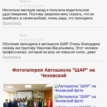
Марина
17.03.2020 13:43
Несколько месяцев назад я получила водительское
удостоверение. Поэтому уверенно могу сказать, что не
ошиблась в своем выборе, очень рада, что проходила
обучение именно в автошколе ШАР. Спасибо за доступное и
Посмотреть
интересное объяснение теоретической части, за умение
поддержать и понять каждого. Так же спасибо инструктору по
вождению Алексею Ивановичу за терпение, объяснение,
Кира
понимание. Именно благодаря Вам я не боюсь ездить за
02.02.2020 18:10
рулем автомобиля и уверенно чувствую себя на дороге.
Обучение проходила в автошколе ШАР. Очень благодарна
своему инструктору Николаю Васильевичу. Этот человек-
профессионал, который ни разу не повысил голос, даже
когда вы ошибаетесь. Он спокойно и понятно разъясняет
Посмотреть
почему и как произошла такая ситуация, и как в дальнейшем
избегать таких случаев. Это человек, который видит все
ошибки. И оттачивает с вами их настолько, что на
Фотогалерея Автошкола "ШАР" на
следующем занятии вы даже забываете, что еще вчера
Чеховской
резко бросали сцепление или путали передачи.