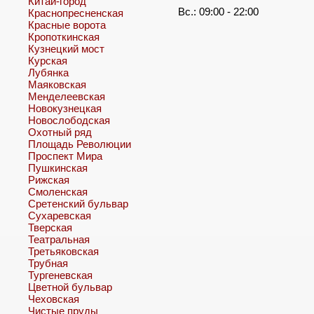
Китай-город
Вс.: 09:00 - 22:00
Краснопресненская
Красные ворота
Кропоткинская
Кузнецкий мост
Курская
Лубянка
Маяковская
Менделеевская
Новокузнецкая
Новослободская
Охотный ряд
Площадь Революции
Проспект Мира
Пушкинская
Рижская
Смоленская
Сретенский бульвар
Сухаревская
Тверская
Театральная
Третьяковская
Трубная
Тургеневская
Цветной бульвар
Чеховская
Чистые пруды