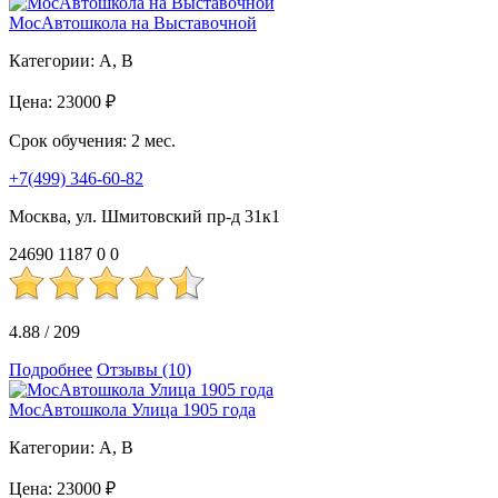
МосАвтошкола на Выставочной
Категории:
A, B
Цена:
23000 ₽
Срок обучения:
2 мес.
+7(499) 346-60-82
Москва, ул. Шмитовский пр-д 31к1
24690
1187
0
0
4.88
/
209
Подробнее
Отзывы (10)
МосАвтошкола Улица 1905 года
Категории:
A, B
Цена:
23000 ₽