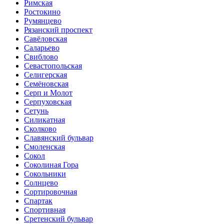
Римская
Ростокино
Румянцево
Рязанский проспект
Савёловская
Саларьево
Свиблово
Севастопольская
Селигерская
Семёновская
Серп и Молот
Серпуховская
Сетунь
Силикатная
Сколково
Славянский бульвар
Смоленская
Сокол
Соколиная Гора
Сокольники
Солнцево
Сортировочная
Спартак
Спортивная
Сретенский бульвар