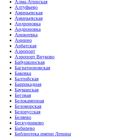
Алма-Атинская
Алтуфьево
Аминьевская
Аминьевская
Андроновка
Андроновка
Аникеевка
Аннино
Арбатская
Аэропорт
Аэропорт Внуково
Бабушкинская
Багратионовская
Баковка
Балтийская
Баррикадная
Бауманская
Беговая
Белокаменная
Беломорская
Белорусская
Беляево
Бескудниково
Бибирево
Библиотека имени Ленина