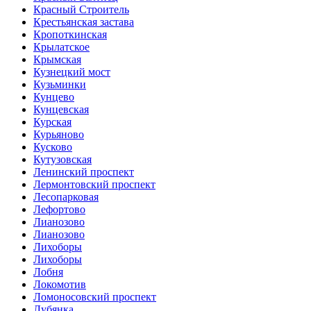
Красный Строитель
Крестьянская застава
Кропоткинская
Крылатское
Крымская
Кузнецкий мост
Кузьминки
Кунцево
Кунцевская
Курская
Курьяново
Кусково
Кутузовская
Ленинский проспект
Лермонтовский проспект
Лесопарковая
Лефортово
Лианозово
Лианозово
Лихоборы
Лихоборы
Лобня
Локомотив
Ломоносовский проспект
Лубянка