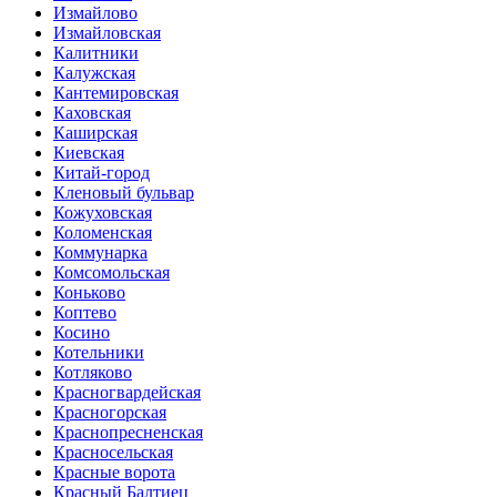
Измайлово
Измайловская
Калитники
Калужская
Кантемировская
Каховская
Каширская
Киевская
Китай-город
Кленовый бульвар
Кожуховская
Коломенская
Коммунарка
Комсомольская
Коньково
Коптево
Косино
Котельники
Котляково
Красногвардейская
Красногорская
Краснопресненская
Красносельская
Красные ворота
Красный Балтиец