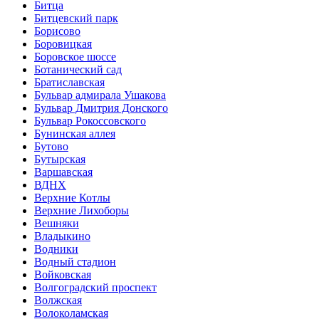
Битца
Битцевский парк
Борисово
Боровицкая
Боровское шоссе
Ботанический сад
Братиславская
Бульвар адмирала Ушакова
Бульвар Дмитрия Донского
Бульвар Рокоссовского
Бунинская аллея
Бутово
Бутырская
Варшавская
ВДНХ
Верхние Котлы
Верхние Лихоборы
Вешняки
Владыкино
Водники
Водный стадион
Войковская
Волгоградский проспект
Волжская
Волоколамская