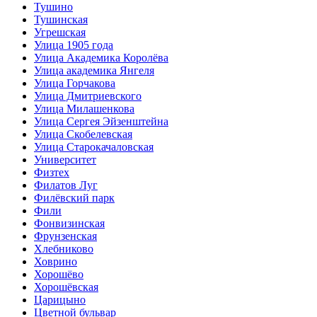
Тушино
Тушинская
Угрешская
Улица 1905 года
Улица Академика Королёва
Улица академика Янгеля
Улица Горчакова
Улица Дмитриевского
Улица Милашенкова
Улица Сергея Эйзенштейна
Улица Скобелевская
Улица Старокачаловская
Университет
Физтех
Филатов Луг
Филёвский парк
Фили
Фонвизинская
Фрунзенская
Хлебниково
Ховрино
Хорошёво
Хорошёвская
Царицыно
Цветной бульвар