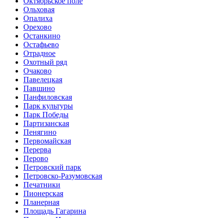
Октябрьское поле
Ольховая
Опалиха
Орехово
Останкино
Остафьево
Отрадное
Охотный ряд
Очаково
Павелецкая
Павшино
Панфиловская
Парк культуры
Парк Победы
Партизанская
Пенягино
Первомайская
Перерва
Перово
Петровский парк
Петровско-Разумовская
Печатники
Пионерская
Планерная
Площадь Гагарина