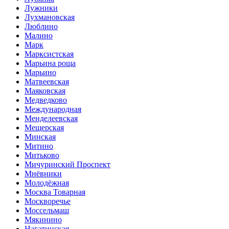
Лужники
Лухмановская
Люблино
Малино
Марк
Марксистская
Марьина роща
Марьино
Матвеевская
Маяковская
Медведково
Международная
Менделеевская
Мещерская
Минская
Митино
Митьково
Мичуринский Проспект
Мнёвники
Молодёжная
Москва Товарная
Москворечье
Моссельмаш
Мякинино
Нагатинская