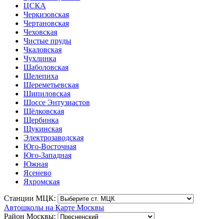
ЦСКА
Черкизовская
Чертановская
Чеховская
Чистые пруды
Чкаловская
Чухлинка
Шаболовская
Шелепиха
Шереметьевская
Шипиловская
Шоссе Энтузиастов
Щёлковская
Щербинка
Щукинская
Электрозаводская
Юго-Восточная
Юго-Западная
Южная
Ясенево
Яхромская
Станции МЦК:
Автошколы на Карте Москвы
Район Москвы: