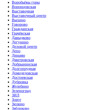
Воробьёвы горы
Воронцовская
Выставочная
Выставочный центр
Выхино
Говорово
Гражданская
Грачёвская
Давыдково
Дегунино
Деловой центр
Депо
Динамо
Дмитровская
Добрынинская
Долгопрудная
Домодедовская
Достоевская
Дубровка
Жулебино
Зеленоград
ЗИЛ
Зорге
Зюзино
Зябликово