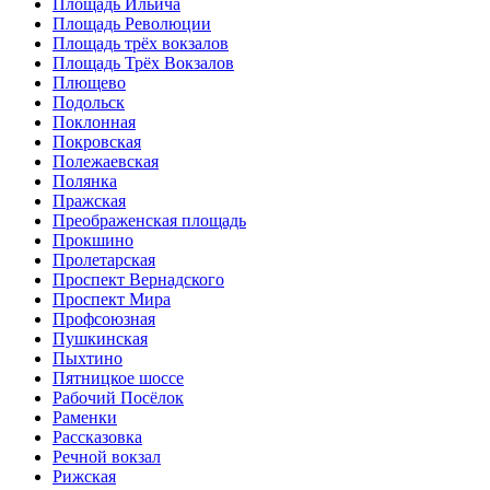
Площадь Ильича
Площадь Революции
Площадь трёх вокзалов
Площадь Трёх Вокзалов
Плющево
Подольск
Поклонная
Покровская
Полежаевская
Полянка
Пражская
Преображенская площадь
Прокшино
Пролетарская
Проспект Вернадского
Проспект Мира
Профсоюзная
Пушкинская
Пыхтино
Пятницкое шоссе
Рабочий Посёлок
Раменки
Рассказовка
Речной вокзал
Рижская