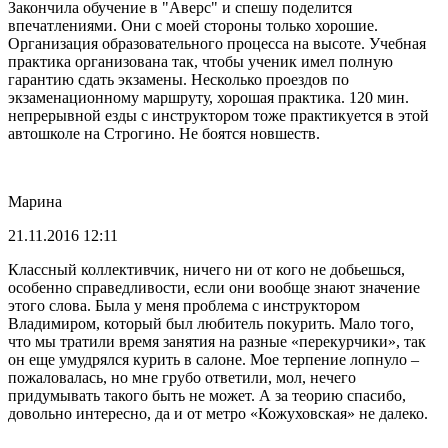
Закончила обучение в "Аверс" и спешу поделится
впечатлениями. Они с моей стороны только хорошие.
Организация образовательного процесса на высоте. Учебная
практика организована так, чтобы ученик имел полную
гарантию сдать экзамены. Несколько проездов по
экзаменационному маршруту, хорошая практика. 120 мин.
непрерывной езды с инструктором тоже практикуется в этой
автошколе на Строгино. Не боятся новшеств.
Марина
21.11.2016 12:11
Классный коллективчик, ничего ни от кого не добьешься,
особенно справедливости, если они вообще знают значение
этого слова. Была у меня проблема с инструктором
Владимиром, который был любитель покурить. Мало того,
что мы тратили время занятия на разные «перекурчики», так
он еще умудрялся курить в салоне. Мое терпение лопнуло –
пожаловалась, но мне грубо ответили, мол, нечего
придумывать такого быть не может. А за теорию спасибо,
довольно интересно, да и от метро «Кожуховская» не далеко.