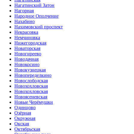
Нагатинский Затон
Нагорная
Народное Ополчение
Нахабино
Нахимовский проспект
Некрасовка
Немчиновка
Нижегородская
Новаторская
Новогиреево
Новодачная
Новокосино
Новокузнецкая
Новопеределкино
Новослободская
Новохохловская
Новохохловская
Новоясеневская
Новые Черёмушки
Одинцово
Озёрная
Окружная
Окская
Октябрьская