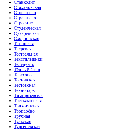
Станколит
Стахановская
Стрешнево
Стрешнево
Строгино
Студенческая
Сухаревская
Сходненская
Таганская
Тверская
Театральная
Текстильщики
Телецентр
Тёплый Стан
Терехово
Тестовская
Тестовская
Технопарк
Тимирязевская
Третьяковская
Трикотажная
Тропарёво
Трубная
Тульская
Тургеневская