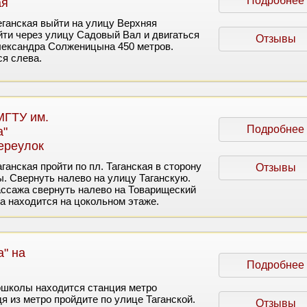
Подробнее
ая
еганская выйти на улицу Верхняя
ти через улицу Садовый Вал и двигаться
Отзывы
лександра Солженицына 450 метров.
я слева.
МГТУ им.
Подробнее
а"
ереулок
ганская пройти по пл. Таганская в сторону
Отзывы
. Свернуть налево на улицу Таганскую.
ассажа свернуть налево на Товарищеский
а находится на цокольном этаже.
" на
Подробнее
тошколы находится станция метро
я из метро пройдите по улице Таганской.
Отзывы