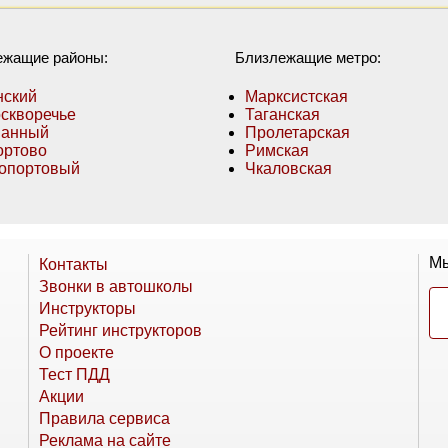
ежащие районы:
Близлежащие метро:
нский
Марксистская
скворечье
Таганская
манный
Пролетарская
ртово
Римская
опортовый
Чкаловская
Мы
Контакты
Звонки в автошколы
Инструкторы
Рейтинг инструкторов
О проекте
Тест ПДД
Акции
Правила сервиса
Реклама на сайте