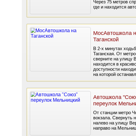
Через 75 метров спр
где и находится авт
МосАвтошкола 
Таганской
В 2-х минутах ходь
Таганская. От метр
сверните на улицу 
находится в красиво
доступности находи
на которой останавл
Автошкола "Сою
переулок Мельн
От станции метро Ч
вокзала. Свернуть 
налево на улицу Ве
направо на Мельниц