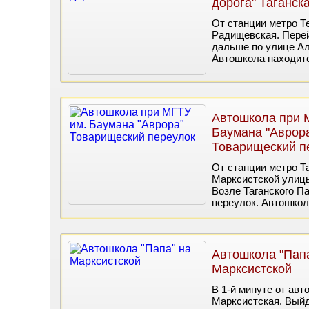
дорога" Таганск
От станции метро Т
Радищевская. Перей
дальше по улице А
Автошкола находитс
Автошкола при 
Баумана "Аврор
Товарищеский п
От станции метро Та
Марксистской улицы
Возле Таганского П
переулок. Автошкол
Автошкола "Папа
Марксистской
В 1-й минуте от ав
Марксистская. Выйд