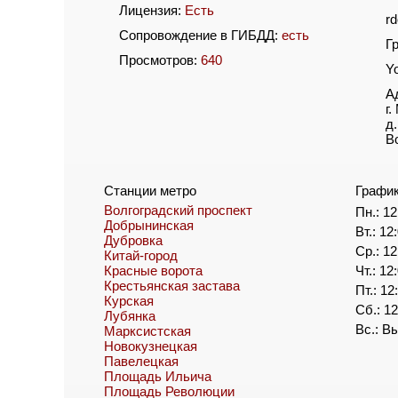
Лицензия:
Есть
r
Сопровождение в ГИБДД:
есть
Г
Просмотров:
640
Y
А
г
д.
В
Станции метро
Графи
Волгоградский проспект
Пн.: 12
Добрынинская
Вт.: 12
Дубровка
Ср.: 12
Китай-город
Красные ворота
Чт.: 12
Крестьянская застава
Пт.: 12
Курская
Сб.: 12
Лубянка
Вс.: В
Марксистская
Новокузнецкая
Павелецкая
Площадь Ильича
Площадь Революции