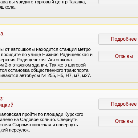
ава вы увидите торговый центр Таганка,
ошкола.
на
Подробнее
бы от автошколы находится станция метро
о пройдите по улице Нижняя Радищевская и
Отзывы
Верхняя Радищевская. Автошкола
м 2-х этажном здании. Так же в шаговой
тся остановка общественного транспорта
иваются автобусы № 255, Н5, Н7, м7, м27.
з"
Подробнее
ицкий
каловская пройти по площади Курского
налево на Садовое кольцо. Свернуть
Отзывы
рхняя Сыромятническая и повернуть
кий переулок.