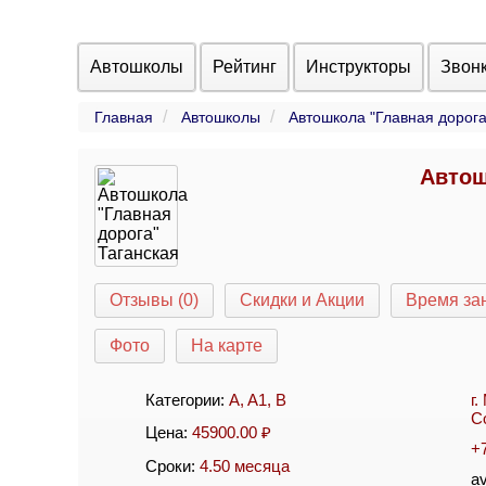
Автошколы
Рейтинг
Инструкторы
Звон
Главная
Автошколы
Автошкола "Главная дорога
Автош
Отзывы (0)
Скидки и Акции
Время за
Фото
На карте
Категории:
A
,
A1
,
B
г
С
Цена:
45900.00
₽
+
Сроки:
4.50 месяца
a