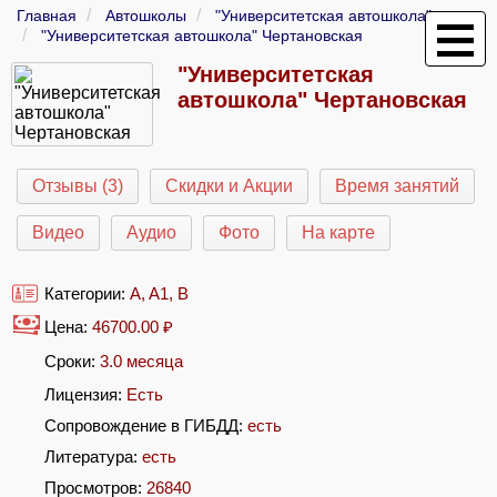
Главная
Автошколы
"Университетская автошкола"
"Университетская автошкола" Чертановская
"Университетская
автошкола" Чертановская
Отзывы (3)
Скидки и Акции
Время занятий
Видео
Аудио
Фото
На карте
Категории:
A
,
A1
,
B
Цена:
46700.00
₽
Сроки:
3.0 месяца
Лицензия:
Есть
Сопровождение в ГИБДД:
есть
Литература:
есть
Просмотров:
26840