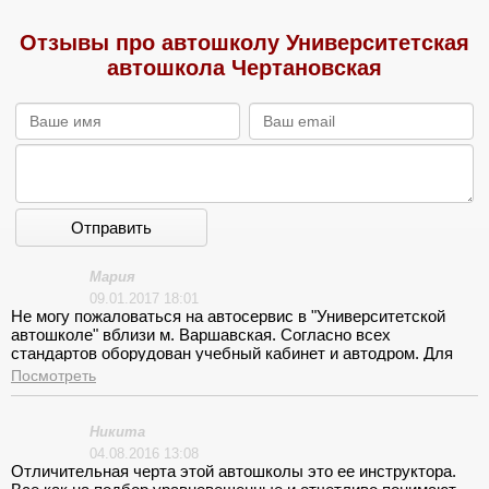
Отзывы про автошколу Университетская
автошкола Чертановская
Отправить
Мария
09.01.2017 18:01
Не могу пожаловаться на автосервис в "Университетской
автошколе" вблизи м. Варшавская. Согласно всех
стандартов оборудован учебный кабинет и автодром. Для
первоначальных навыков я прошла автотренажер, затем
Посмотреть
определённое количество часов на площадке. Инструктор на
халтурил и отработал полностью часы в городе. Я заплатила
полную стоимость за обучение 46000 руб. и довольна
Никита
приобретённым познаниям водительского дела.
04.08.2016 13:08
Отличительная черта этой автошколы это ее инструктора.