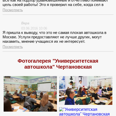
Все как на подбор уравновешенные и отчетливо понимают
цель своей работы! Это я проверил на себе, когда сел в
авто. Ну, а лекции более чем нудные. Почитать учебник и то
Посмотреть
интереснее!
Вера
03.06.2016 10:06
Я пришла к выводу, что это не самая плохая автошкола в
Москве. Услуги предоставляют не лучше других, могут
нахамить, мнение учащихся их не интересует.
Преподаватель читает лекции без особого энтузиазма, как
Посмотреть
будто работает последний день. Вождение началось, как и
обещали, но записаться к инструктору было очень
проблематично. Я совмещаю учебу с работой, поэтому
Фотогалерея "Университетская
время у меня ограничено. На что мне намекнули, что это мои
автошкола" Чертановская
проблемы. В принципе как-то водить я научилась.